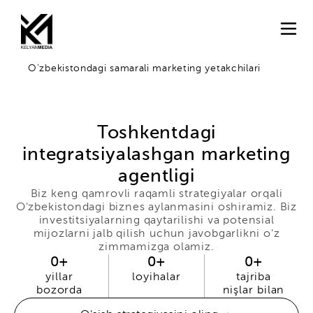
O'zbekistondagi samarali marketing yetakchilari
Toshkentdagi
integratsiyalashgan marketing
agentligi
Biz keng qamrovli raqamli strategiyalar orqali
O'zbekistondagi biznes aylanmasini oshiramiz. Biz
investitsiyalarning qaytarilishi va potensial
mijozlarni jalb qilish uchun javobgarlikni o'z
zimmamizga olamiz.
0
+
0
+
0
+
yillar
loyihalar
tajriba
bozorda
nişlar bilan