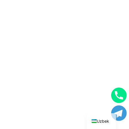
English
Russian
Uzbek