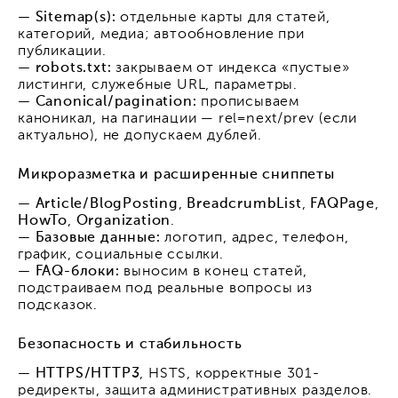
— Sitemap(s):
отдельные карты для статей,
категорий, медиа; автообновление при
публикации.
— robots.txt:
закрываем от индекса «пустые»
листинги, служебные URL, параметры.
— Canonical/pagination:
прописываем
каноникал, на пагинации — rel=next/prev (если
актуально), не допускаем дублей.
Микроразметка и расширенные сниппеты
— Article/BlogPosting
,
BreadcrumbList
,
FAQPage
,
HowTo
,
Organization
.
— Базовые данные:
логотип, адрес, телефон,
график, социальные ссылки.
— FAQ-блоки:
выносим в конец статей,
подстраиваем под реальные вопросы из
подсказок.
Безопасность и стабильность
— HTTPS/HTTP3
, HSTS, корректные 301-
редиректы, защита административных разделов.