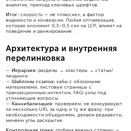
аналитик, прелоад ключевых шрифтов.
Итог:
скорость — не «плюсик», а фактор
видимости и конверсии. Любая оптимизация,
которая экономит 0,3–0,5 сек на LCP, влияет на
поведение и ранжирование.
Архитектура и внутренняя
перелинковка
—
Иерархия:
разделы → кластеры → статьи/
лендинги.
—
Шаблоны ссылок:
хабы с обзорными
материалами, листовые страницы с
транзакционным интентом, FAQ-узлы под
уточняющие вопросы.
—
Каннибализация:
проверяем, не конкурируют
ли несколько URL за одну и ту же фразу; при
необходимости объединяем, делаем редиректы,
меняем углы раскрытия.
Контрольная точка:
глубина важных страниц —