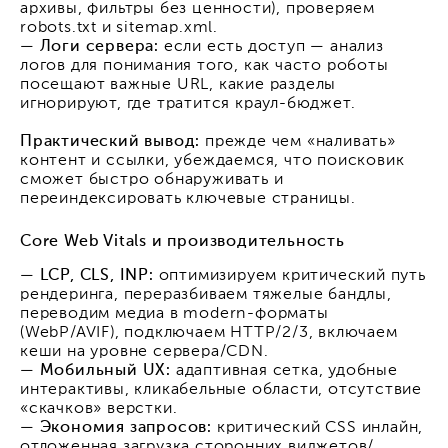
архивы, фильтры без ценности), проверяем
robots.txt и sitemap.xml.
—
Логи сервера:
если есть доступ — анализ
логов для понимания того, как часто роботы
посещают важные URL, какие разделы
игнорируют, где тратится краул-бюджет.
Практический вывод:
прежде чем «наливать»
контент и ссылки, убеждаемся, что поисковик
сможет быстро обнаруживать и
переиндексировать ключевые страницы.
Core Web Vitals и производительность
—
LCP, CLS, INP:
оптимизируем критический путь
рендеринга, переразбиваем тяжелые бандлы,
переводим медиа в modern-форматы
(WebP/AVIF), подключаем HTTP/2/3, включаем
кеши на уровне сервера/CDN.
—
Мобильный UX:
адаптивная сетка, удобные
интерактивы, кликабельные области, отсутствие
«скачков» верстки.
—
Экономия запросов:
критический CSS инлайн,
отложенная загрузка сторонних виджетов/