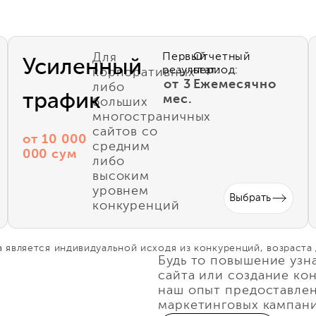
Для
Первый
Отчетный
Усиленный
результат:
период:
корпоративных
от 3
Ежемесячно
либо
трафик
мес.
больших
многостраничных
сайтов со
от 10 000
средним
000 сум
либо
высоким
уровнем
Выбрать
конкуренций
 является индивидуальной исходя из конкуренций, возраста
Будь то повышение узн
сайта или создание ко
наш опыт предоставлен
маркетинговых кампани