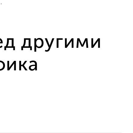
.
ед другими
фика