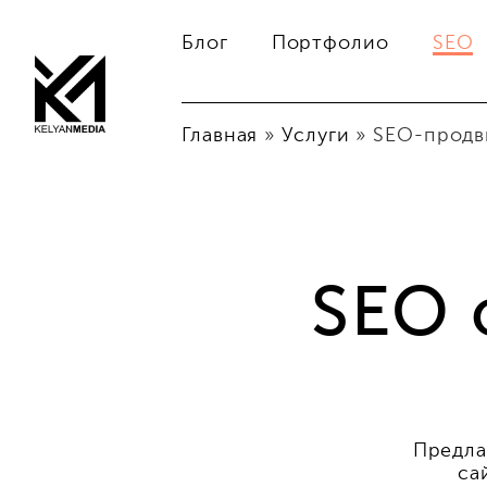
Блог
Портфолио
SEO
Главная
»
Услуги
»
SEO-продв
SEO 
Предла
са