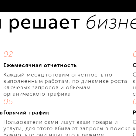
и решает
бизне
02
Ежемесячная отчетность
Каждый месяц готовим отчетность по
выполненным работам, по динамике роста
к
ключевых запросов и объемам
н
органического трафика
с
05
в
Горячий трафик
Р
Пользователи сами ищут ваши товары и
G
услуги, для этого вбивают запросы в поиске.
к
Важно, что они ищут это в режиме