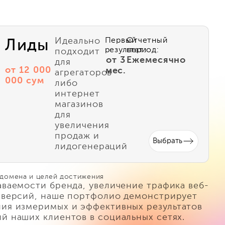
Идеально
Первый
Отчетный
Лиды
результат:
период:
подходит
от 3
Ежемесячно
для
от 12 000
мес.
агрегаторов
000 сум
либо
интернет
магазинов
для
увеличения
продаж и
Выбрать
лидогенераций
 домена и целей достижения
аваемости бренда, увеличение трафика веб-
нверсий, наше портфолио демонстрирует
ия измеримых и эффективных результатов
й наших клиентов в социальных сетях.