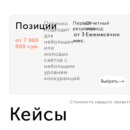
Отлично
Первый
Отчетный
Позиции
результат:
период:
подходит
от 3
Ежемесячно
для
от 7 000
мес.
небольших
000 сум
или
молодых
сайтов с
небольшим
уровнем
конкуренций
Выбрать
Стоимость каждого проекта
Кейсы