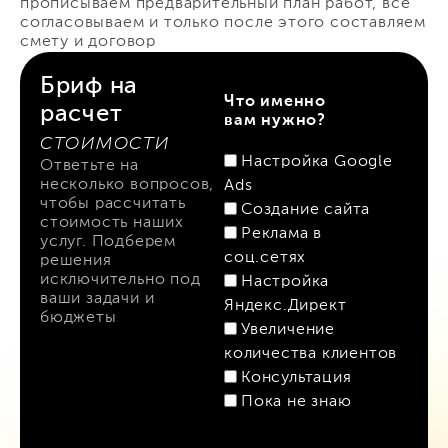
прописываем предварительный план работ, все
согласовываем и только после этого составляем
смету и договор
Бриф на
Что именно
расчет
вам нужно?
стоимости
Настройка Google
Ответьте на
несколько вопросов,
Ads
чтобы рассчитать
Создание сайта
стоимость наших
Реклама в
услуг. Подберем
соц.сетях
решения
исключительно под
Настройка
ваши задачи и
Яндекс.Директ
бюджеты
Увеличение
количества клиентов
Консультация
Пока не знаю