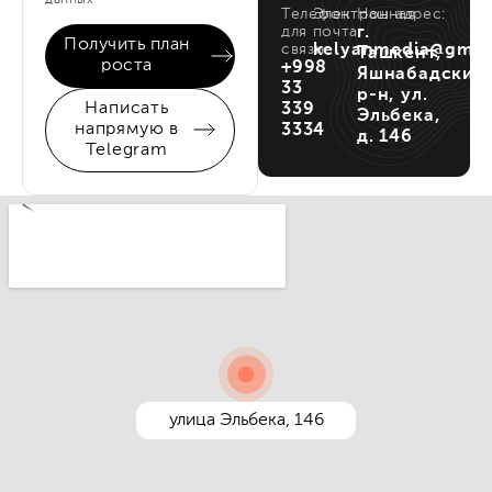
Телефон
Электронная
Наш адрес:
для
почта:
г.
Получить план
связи:
kelyanmedia@gmai
Ташкент,
роста
+998
Яшнабадский
33
р-н, ул.
Написать
339
Эльбека,
напрямую в
3334
д. 146
Telegram
улица Эльбека, 146