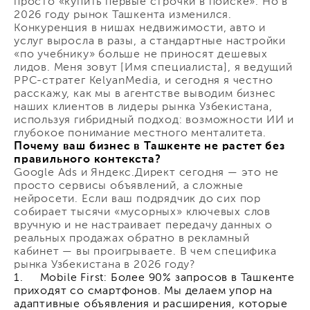
просто «купить первые строчки в поиске». Но в
2026 году рынок Ташкента изменился.
Конкуренция в нишах недвижимости, авто и
услуг выросла в разы, а стандартные настройки
«по учебнику» больше не приносят дешевых
лидов. Меня зовут [Имя специалиста], я ведущий
PPC-стратег KelyanMedia, и сегодня я честно
расскажу, как мы в агентстве выводим бизнес
наших клиентов в лидеры рынка Узбекистана,
используя гибридный подход: возможности ИИ и
глубокое понимание местного менталитета.
Почему ваш бизнес в Ташкенте не растет без
правильного контекста?
Google Ads и Яндекс.Директ сегодня — это не
просто сервисы объявлений, а сложные
нейросети. Если ваш подрядчик до сих пор
собирает тысячи «мусорных» ключевых слов
вручную и не настраивает передачу данных о
реальных продажах обратно в рекламный
кабинет — вы проигрываете. В чем специфика
рынка Узбекистана в 2026 году?
1. Mobile First: Более 90% запросов в Ташкенте
приходят со смартфонов. Мы делаем упор на
адаптивные объявления и расширения, которые