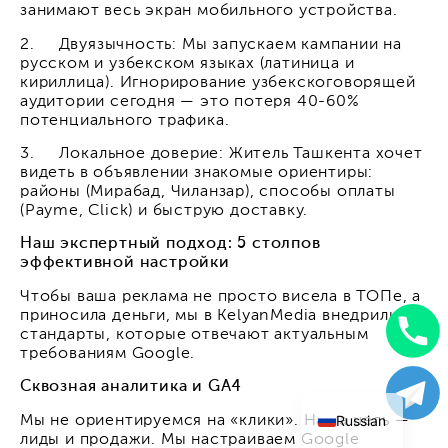
занимают весь экран мобильного устройства.
2. Двуязычность: Мы запускаем кампании на
русском и узбекском языках (латиница и
кириллица). Игнорирование узбекскоговорящей
аудитории сегодня — это потеря 40-60%
потенциального трафика.
3. Локальное доверие: Житель Ташкента хочет
видеть в объявлении знакомые ориентиры:
районы (Мирабад, Чиланзар), способы оплаты
(Payme, Click) и быструю доставку.
Наш экспертный подход: 5 столпов
эффективной настройки
Чтобы ваша реклама не просто висела в ТОПе, а
приносила деньги, мы в KelyanMedia внедрили
стандарты, которые отвечают актуальным
Uzbek
требованиям Google.
English
Сквозная аналитика и GA4
Russian
Мы не ориентируемся на «клики». Наша цель —
лиды и продажи. Мы настраиваем Google