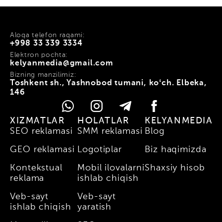
Aloqa telefon raqami:
+998 33 339 3334
Elektron pochta:
kelyanmedia@gmail.com
Bizning manzilimiz:
Toshkent sh., Yashnobod tumani, koʻch. Elbeka,
146
XIZMATLAR
HOLATLAR
KELYANMEDIA
SEO reklamasi
SMM reklamasi
Blog
GEO reklamasi
Logotiplar
Biz haqimizda
Kontekstual
Mobil ilovalarni
Shaxsiy hisob
reklama
ishlab chiqish
Veb-sayt
Veb-sayt
ishlab chiqish
yaratish