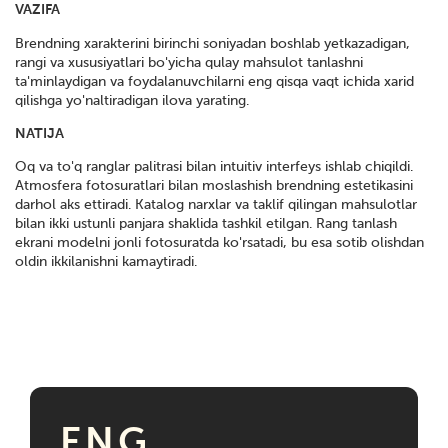
VAZIFA
Brendning xarakterini birinchi soniyadan boshlab yetkazadigan,
rangi va xususiyatlari bo'yicha qulay mahsulot tanlashni
ta'minlaydigan va foydalanuvchilarni eng qisqa vaqt ichida xarid
qilishga yo'naltiradigan ilova yarating.
NATIJA
Oq va to'q ranglar palitrasi bilan intuitiv interfeys ishlab chiqildi.
Atmosfera fotosuratlari bilan moslashish brendning estetikasini
darhol aks ettiradi. Katalog narxlar va taklif qilingan mahsulotlar
bilan ikki ustunli panjara shaklida tashkil etilgan. Rang tanlash
ekrani modelni jonli fotosuratda ko'rsatadi, bu esa sotib olishdan
oldin ikkilanishni kamaytiradi.
ENG