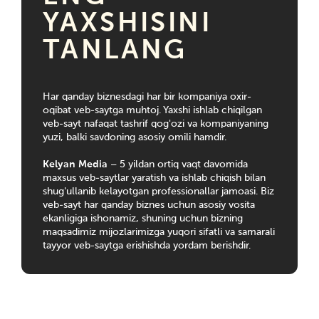
YAXSHISINI
TANLANG
Har qanday biznesdagi har bir kompaniya oxir-
oqibat veb-saytga muhtoj. Yaxshi ishlab chiqilgan
veb-sayt nafaqat tashrif qog'ozi va kompaniyaning
yuzi, balki savdoning asosiy omili hamdir.
Kelyan Media
– 5 yildan ortiq vaqt davomida
maxsus veb-saytlar yaratish va ishlab chiqish bilan
shug'ullanib kelayotgan professionallar jamoasi. Biz
veb-sayt har qanday biznes uchun asosiy vosita
ekanligiga ishonamiz, shuning uchun bizning
maqsadimiz mijozlarimizga yuqori sifatli va samarali
tayyor veb-saytga erishishda yordam berishdir.