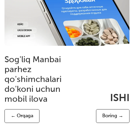
Sog'liq Manbai
parhez
qo'shimchalari
do'koni uchun
ISHI
mobil ilova
← Orqaga
Boring →