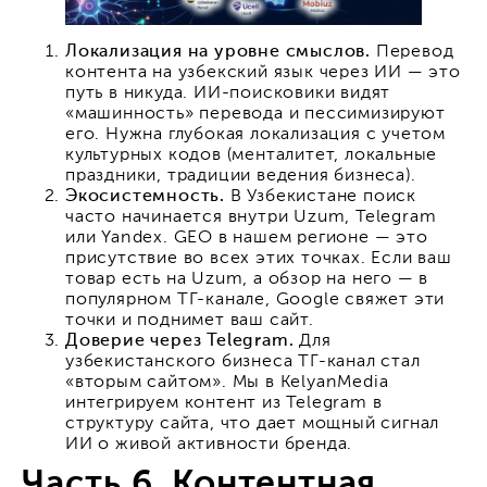
Локализация на уровне смыслов.
Перевод
контента на узбекский язык через ИИ — это
путь в никуда. ИИ-поисковики видят
«машинность» перевода и пессимизируют
его. Нужна глубокая локализация с учетом
культурных кодов (менталитет, локальные
праздники, традиции ведения бизнеса).
Экосистемность.
В Узбекистане поиск
часто начинается внутри Uzum, Telegram
или Yandex. GEO в нашем регионе — это
присутствие во всех этих точках. Если ваш
товар есть на Uzum, а обзор на него — в
популярном ТГ-канале, Google свяжет эти
точки и поднимет ваш сайт.
Доверие через Telegram.
Для
узбекистанского бизнеса ТГ-канал стал
«вторым сайтом». Мы в KelyanMedia
интегрируем контент из Telegram в
структуру сайта, что дает мощный сигнал
ИИ о живой активности бренда.
Часть 6. Контентная