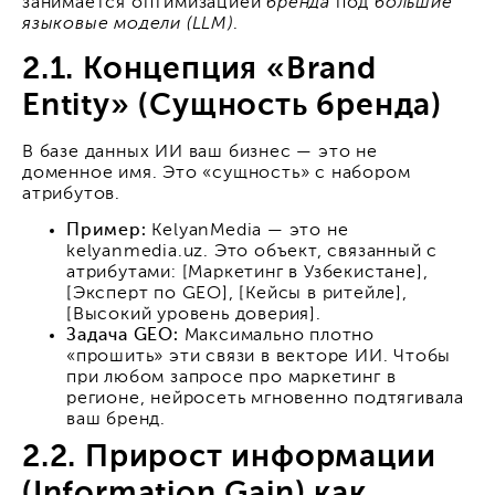
занимается оптимизацией
бренда
под
большие
языковые модели (LLM)
.
2.1. Концепция «Brand
Entity» (Сущность бренда)
В базе данных ИИ ваш бизнес — это не
доменное имя. Это «сущность» с набором
атрибутов.
Пример:
KelyanMedia — это не
kelyanmedia.uz. Это объект, связанный с
атрибутами: [Маркетинг в Узбекистане],
[Эксперт по GEO], [Кейсы в ритейле],
[Высокий уровень доверия].
Задача GEO:
Максимально плотно
«прошить» эти связи в векторе ИИ. Чтобы
при любом запросе про маркетинг в
регионе, нейросеть мгновенно подтягивала
ваш бренд.
2.2. Прирост информации
(Information Gain) как