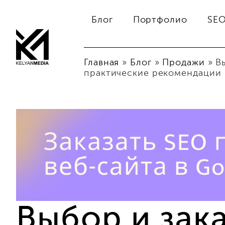
Блог
Портфолио
SE
Главная
»
Блог
»
Продажи
»
В
практические рекомендации
Выбор и зака