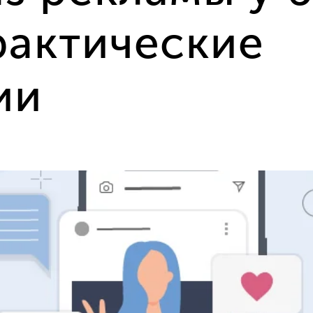
рактические
ии