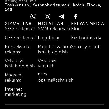
Bizning manzilimiz:
Toshkent sh., Yashnobod tumani, koʻch. Elbeka,
146
XIZMATLAR
HOLATLAR
KELYANMEDIA
SEO reklamasi
SMM reklamasi
Blog
GEO reklamasi
Logotiplar
Biz haqimizda
Kontekstual
Mobil ilovalarni
Shaxsiy hisob
reklama
ishlab chiqish
Veb-sayt
Veb-sayt
ishlab chiqish
yaratish
Maqsadli
SEO
reklama
optimallashtirish
Internet
marketing