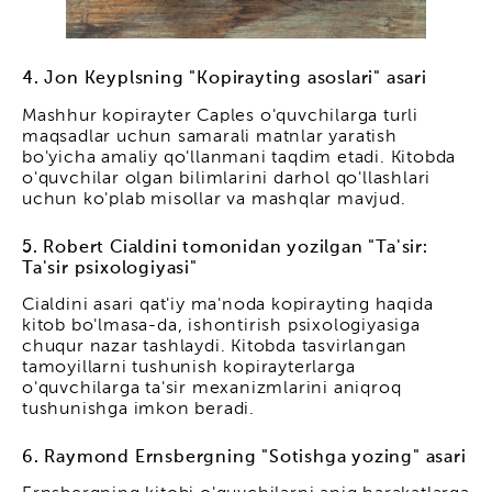
4. Jon Keyplsning "Kopirayting asoslari" asari
Mashhur kopirayter Caples o'quvchilarga turli
maqsadlar uchun samarali matnlar yaratish
bo'yicha amaliy qo'llanmani taqdim etadi. Kitobda
o'quvchilar olgan bilimlarini darhol qo'llashlari
uchun ko'plab misollar va mashqlar mavjud.
5. Robert Cialdini tomonidan yozilgan "Ta'sir:
Ta'sir psixologiyasi"
Cialdini asari qat'iy ma'noda kopirayting haqida
kitob bo'lmasa-da, ishontirish psixologiyasiga
chuqur nazar tashlaydi. Kitobda tasvirlangan
tamoyillarni tushunish kopirayterlarga
o'quvchilarga ta'sir mexanizmlarini aniqroq
tushunishga imkon beradi.
6. Raymond Ernsbergning "Sotishga yozing" asari