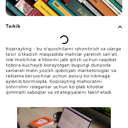
Tarkib
Kopirayting - bu o'quvchilarni ishontirish va ularga
ta'sir o'tkazish maqsadida matnlar yaratish san'ati.
Iste'molchilar e'tiborini jalb qilish uchun raqobat
tobora kuchayib borayotgan bugungi dunyoda
samarali matn yozish qobiliyati marketologlar va
reklama beruvchilar uchun asosiy ko'nikmaga
aylanib bormoqda. Kopirayting mahoratini
oshirishni istaganlar uchun ko'plab kitoblar
qimmatli saboqlar va strategiyalarni taklif etadi.