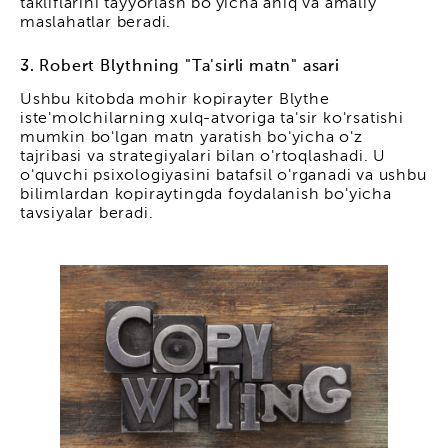
takliflarini tayyorlash bo'yicha aniq va amaliy
maslahatlar beradi.
3. Robert Blythning "Ta'sirli matn" asari
Ushbu kitobda mohir kopirayter Blythe
iste'molchilarning xulq-atvoriga ta'sir ko'rsatishi
mumkin bo'lgan matn yaratish bo'yicha o'z
tajribasi va strategiyalari bilan o'rtoqlashadi. U
o'quvchi psixologiyasini batafsil o'rganadi va ushbu
bilimlardan kopiraytingda foydalanish bo'yicha
tavsiyalar beradi.