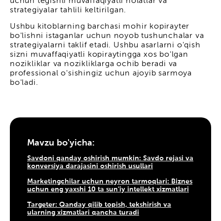
uchun tegishli muvaffaqiyatli holatlar va
strategiyalar tahlili keltirilgan.
Ushbu kitoblarning barchasi mohir kopirayter
bo'lishni istaganlar uchun noyob tushunchalar va
strategiyalarni taklif etadi. Ushbu asarlarni o'qish
sizni muvaffaqiyatli kopiraytingga xos bo'lgan
nozikliklar va nozikliklarga ochib beradi va
professional o'sishingiz uchun ajoyib sarmoya
bo'ladi.
Mavzu bo'yicha:
Savdoni qanday oshirish mumkin: Savdo rejasi va
konversiya darajasini oshirish usullari
Marketingchilar uchun neyron tarmoqlari: Biznes
uchun eng yaxshi 10 ta sun'iy intellekt xizmatlari
Targeter: Qanday qilib topish, tekshirish va
ularning xizmatlari qancha turadi