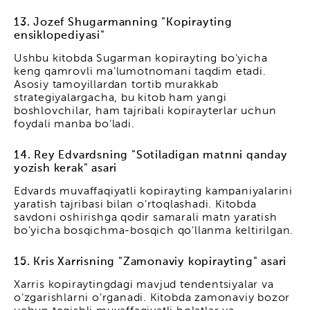
13. Jozef Shugarmanning "Kopirayting
ensiklopediyasi"
Ushbu kitobda Sugarman kopirayting bo'yicha
keng qamrovli ma'lumotnomani taqdim etadi.
Asosiy tamoyillardan tortib murakkab
strategiyalargacha, bu kitob ham yangi
boshlovchilar, ham tajribali kopirayterlar uchun
foydali manba bo'ladi.
14. Rey Edvardsning "Sotiladigan matnni qanday
yozish kerak" asari
Edvards muvaffaqiyatli kopirayting kampaniyalarini
yaratish tajribasi bilan o'rtoqlashadi. Kitobda
savdoni oshirishga qodir samarali matn yaratish
bo'yicha bosqichma-bosqich qo'llanma keltirilgan.
15. Kris Xarrisning "Zamonaviy kopirayting" asari
Xarris kopiraytingdagi mavjud tendentsiyalar va
o'zgarishlarni o'rganadi. Kitobda zamonaviy bozor