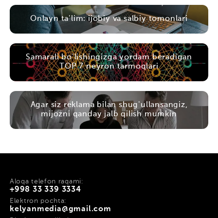
Onlayn ta'lim: ijobiy va salbiy tomonlari
Samarali bo'lishingizga yordam beradigan
TOP 7 neyron tarmoqlari
Agar siz reklama bilan shug'ullansangiz,
mijozni qanday jalb qilish mumkin
Aloqa telefon raqami:
+998 33 339 3334
Elektron pochta:
kelyanmedia@gmail.com