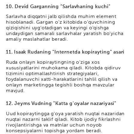
10. Devid Garganning "Sarlavhaning kuchi"
Sarlavha diqqatni jalb qilishda muhim element
hisoblanadi. Gargan o'z kitobida o'quvchining
qiziqishini uyg'otadigan va keyingi o'qishga
undaydigan samarali sarlavhalar yaratish bo'yicha
amaliy maslahatlar beradi.
11. Isaak Rudaning "Internetda kopirayting" asari
Ruda onlayn kopiraytingning o'ziga xos
xususiyatlarini muhokama qiladi. Kitobda qidiruv
tizimini optimallashtirish strategiyalari,
foydalanuvchi xatti-harakatlarini tahlil qilish va
onlayn marketingga tegishli boshqa mavzular
mavjud.
12. Jeyms Vudning "Katta g'oyalar nazariyasi"
Uud kopiraytingga g'oya yaratish nuqtai nazaridan
nuqtai nazarni taklif qiladi. Kitob ijodiy fikrlashni
rivojlantirishga va matnlar uchun noyob
konsepsiyalarni topishga yordam beradi.