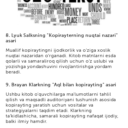
8. Lyuk Salksning "Kopirayterning nuqtai nazari"
asari
Muallif kopiraytingni ijodkorlik va o'ziga xoslik
nuqtai nazaridan o'rganadi. Kitob matnlarni esda
qolarli va samaraliroq qilish uchun o'z uslubi va
yozishga yondashuvini rivojlantirishga yordam
beradi.
9. Brayan Klarkning "Aql bilan kopirayting" asari
Ushbu kitob o'quvchilarga ma'lumotlarni tahlil
qilish va maqsadli auditoriyani tushunish asosida
kopirayting yaratish uchun vositalar va
strategiyalarni taqdim etadi. Klarkning
ta'kidlashicha, samarali kopirayting nafaqat ijodiy,
balki ilmiy hamdir.