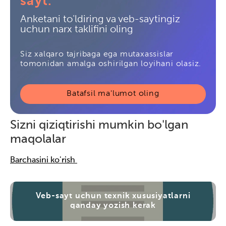
sayt:
Anketani to'ldiring va veb-saytingiz
uchun narx taklifini oling
Siz xalqaro tajribaga ega mutaxassislar
tomonidan amalga oshirilgan loyihani olasiz.
Batafsil ma'lumot oling
Sizni qiziqtirishi mumkin bo'lgan
maqolalar
Barchasini ko'rish
Veb-sayt uchun texnik xususiyatlarni
qanday yozish kerak