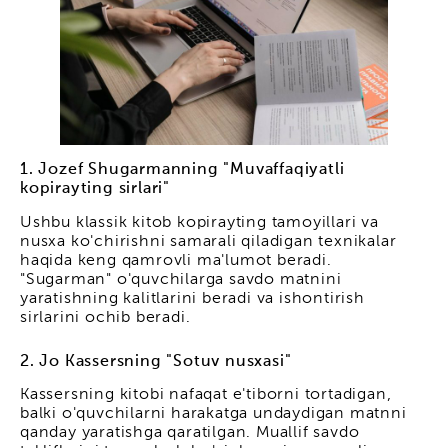
1. Jozef Shugarmanning "Muvaffaqiyatli
kopirayting sirlari"
Ushbu klassik kitob kopirayting tamoyillari va
nusxa ko'chirishni samarali qiladigan texnikalar
haqida keng qamrovli ma'lumot beradi.
"Sugarman" o'quvchilarga savdo matnini
yaratishning kalitlarini beradi va ishontirish
sirlarini ochib beradi.
2. Jo Kassersning "Sotuv nusxasi"
Kassersning kitobi nafaqat e'tiborni tortadigan,
balki o'quvchilarni harakatga undaydigan matnni
qanday yaratishga qaratilgan. Muallif savdo