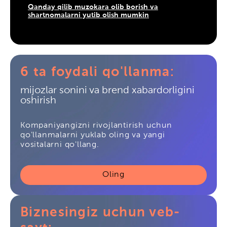
Qanday qilib muzokara olib borish va
shartnomalarni yutib olish mumkin
6 ta foydali qo'llanma:
mijozlar sonini va brend xabardorligini
oshirish
Kompaniyangizni rivojlantirish uchun
qo'llanmalarni yuklab oling va yangi
vositalarni qo'llang.
Oling
Biznesingiz uchun veb-