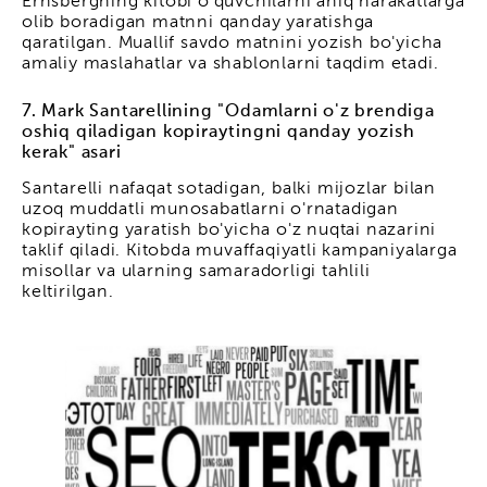
Ernsbergning kitobi o'quvchilarni aniq harakatlarga
olib boradigan matnni qanday yaratishga
qaratilgan. Muallif savdo matnini yozish bo'yicha
amaliy maslahatlar va shablonlarni taqdim etadi.
7. Mark Santarellining "Odamlarni o'z brendiga
oshiq qiladigan kopiraytingni qanday yozish
kerak" asari
Santarelli nafaqat sotadigan, balki mijozlar bilan
uzoq muddatli munosabatlarni o'rnatadigan
kopirayting yaratish bo'yicha o'z nuqtai nazarini
taklif qiladi. Kitobda muvaffaqiyatli kampaniyalarga
misollar va ularning samaradorligi tahlili
keltirilgan.