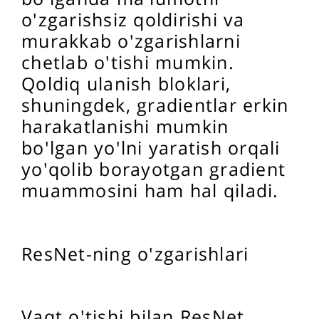
o'zgarishsiz qoldirishi va
murakkab o'zgarishlarni
chetlab o'tishi mumkin.
Qoldiq ulanish bloklari,
shuningdek, gradientlar erkin
harakatlanishi mumkin
bo'lgan yo'lni yaratish orqali
yo'qolib borayotgan gradient
muammosini ham hal qiladi.
ResNet-ning o'zgarishlari
Vaqt o'tishi bilan ResNet