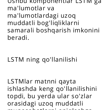
Ushbu komponentlar LSTM ga
ma'lumotlar va
ma'lumotlardagi uzoq
muddatli bog'liqliklarni
samarali boshqarish imkonini
beradi.
LSTM ning qo'llanilishi
LSTMlar matnni qayta
ishlashda keng qo'llanilishini
topdi, bu yerda ular so'zlar
orasidagi uzoq muddatli