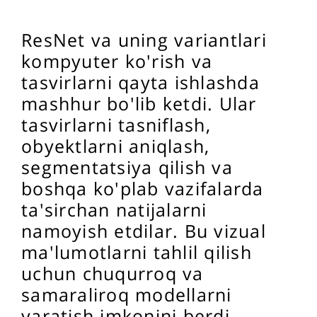
ResNet va uning variantlari
kompyuter ko'rish va
tasvirlarni qayta ishlashda
mashhur bo'lib ketdi. Ular
tasvirlarni tasniflash,
obyektlarni aniqlash,
segmentatsiya qilish va
boshqa ko'plab vazifalarda
ta'sirchan natijalarni
namoyish etdilar. Bu vizual
ma'lumotlarni tahlil qilish
uchun chuqurroq va
samaraliroq modellarni
yaratish imkonini berdi.