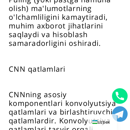
olish) ma'lumotlarning
o'lchamliligini kamaytiradi,
muhim axborot jihatlarini
saqlaydi va hisoblash
samaradorligini oshiradi.
CNN qatlamlari
CNNning asosiy
komponentlari konvolyutsiya
English
qatlamlari va birlashtiruvchi
Russian
qatlamlardir. Konvolyutsiya
Uzbek
qatlamlari tasvir orqali