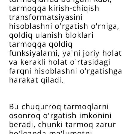
tarmoqqa kirish-chiqish
transformatsiyasini
hisoblashni o'rgatish o'rniga,
qoldiq ulanish bloklari
tarmoqqa qoldiq
funksiyalarni, ya'ni joriy holat
va kerakli holat o'rtasidagi
farqni hisoblashni o'rgatishga
harakat qiladi.
Bu chuqurroq tarmoqlarni
osonroq o'rgatish imkonini
beradi, chunki tarmoq zarur
bo'lganda ma'lumotni