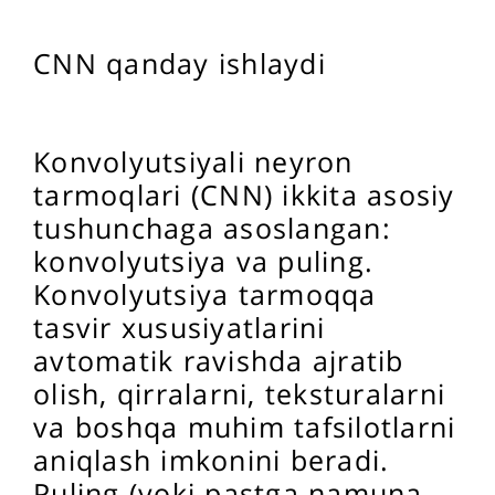
CNN qanday ishlaydi
Konvolyutsiyali neyron
tarmoqlari (CNN) ikkita asosiy
tushunchaga asoslangan:
konvolyutsiya va puling.
Konvolyutsiya tarmoqqa
tasvir xususiyatlarini
avtomatik ravishda ajratib
olish, qirralarni, teksturalarni
va boshqa muhim tafsilotlarni
aniqlash imkonini beradi.
Puling (yoki pastga namuna