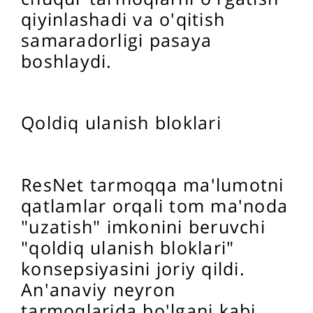
qiyinlashadi va o'qitish
samaradorligi pasaya
boshlaydi.
Qoldiq ulanish bloklari
ResNet tarmoqqa ma'lumotni
qatlamlar orqali tom ma'noda
"uzatish" imkonini beruvchi
"qoldiq ulanish bloklari"
konsepsiyasini joriy qildi.
An'anaviy neyron
tarmoqlarida bo'lgani kabi,