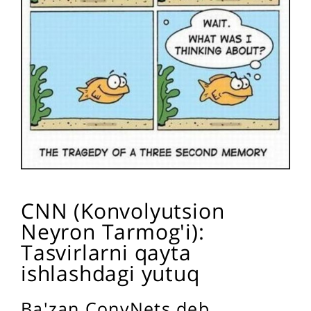
CNN (Konvolyutsion
Neyron Tarmog'i):
Tasvirlarni qayta
ishlashdagi yutuq
Ba'zan ConvNets deb