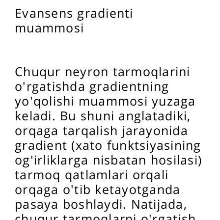
Evansens gradienti
muammosi
Chuqur neyron tarmoqlarini
o'rgatishda gradientning
yo'qolishi muammosi yuzaga
keladi. Bu shuni anglatadiki,
orqaga tarqalish jarayonida
gradient (xato funktsiyasining
og'irliklarga nisbatan hosilasi)
tarmoq qatlamlari orqali
orqaga o'tib ketayotganda
pasaya boshlaydi. Natijada,
chuqur tarmoqlarni o'rgatish