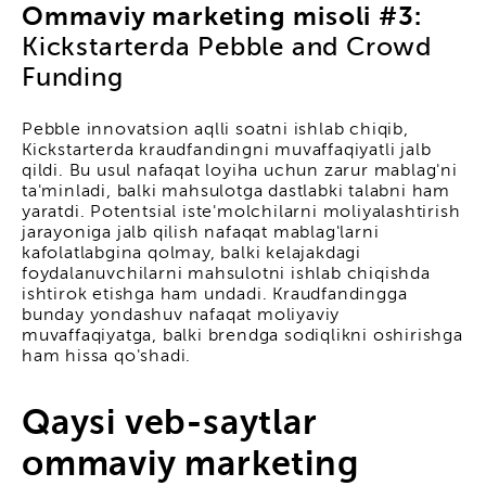
Ommaviy marketing misoli #3:
Kickstarterda Pebble and Crowd
Funding
Pebble innovatsion aqlli soatni ishlab chiqib,
Kickstarterda kraudfandingni muvaffaqiyatli jalb
qildi. Bu usul nafaqat loyiha uchun zarur mablag'ni
ta'minladi, balki mahsulotga dastlabki talabni ham
yaratdi. Potentsial iste'molchilarni moliyalashtirish
jarayoniga jalb qilish nafaqat mablag'larni
kafolatlabgina qolmay, balki kelajakdagi
foydalanuvchilarni mahsulotni ishlab chiqishda
ishtirok etishga ham undadi. Kraudfandingga
bunday yondashuv nafaqat moliyaviy
muvaffaqiyatga, balki brendga sodiqlikni oshirishga
ham hissa qo'shadi.
Qaysi veb-saytlar
ommaviy marketing