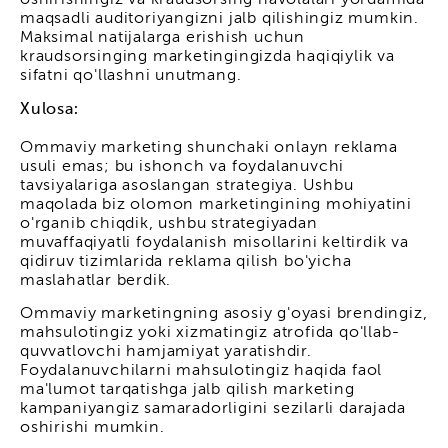
oshirishingiz va kraudsorsing havolalari yordamida
maqsadli auditoriyangizni jalb qilishingiz mumkin.
Maksimal natijalarga erishish uchun
kraudsorsinging marketingingizda haqiqiylik va
sifatni qo'llashni unutmang.
Xulosa:
Ommaviy marketing shunchaki onlayn reklama
usuli emas; bu ishonch va foydalanuvchi
tavsiyalariga asoslangan strategiya. Ushbu
maqolada biz olomon marketingining mohiyatini
o'rganib chiqdik, ushbu strategiyadan
muvaffaqiyatli foydalanish misollarini keltirdik va
qidiruv tizimlarida reklama qilish bo'yicha
maslahatlar berdik.
Ommaviy marketingning asosiy g'oyasi brendingiz,
mahsulotingiz yoki xizmatingiz atrofida qo'llab-
quvvatlovchi hamjamiyat yaratishdir.
Foydalanuvchilarni mahsulotingiz haqida faol
ma'lumot tarqatishga jalb qilish marketing
kampaniyangiz samaradorligini sezilarli darajada
oshirishi mumkin.