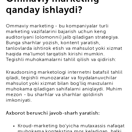
qanday ishlaydi?
Ommaviy marketing - bu kompaniyalar turli
marketing vazifalarini bajarish uchun keng
auditoriyani (olomonni) jalb qiladigan strategiya.
Bunga sharhlar yozish, kontent yaratish,
tanlovlarda ishtirok etish va mahsulot yoki xizmat
haqida ma'lumot tarqatish kirishi mumkin.
Tegishli muhokamalarni tahlil qilish va qidirish:
Kraudsorsing marketologi internetni batafsil tahlil
qiladi, tegishli munozaralar va foydalanuvchilar
mahsulot yoki xizmat bilan bog'liq mavzularni
muhokama qiladigan sahifalarni aniqlaydi. Muhim
mezon - bu sharhlar va sharhlar qoldirish
imkoniyati.
Axborot beruvchi javob-sharh yaratish:
Kroud-marketing bo'yicha mutaxassis nafaqat
muhokama kontekstiga mos keladigan, balki