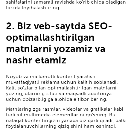
sahifalarini samarali ravishda ko'rib chiqa oladigan
tarzda loyihalashtiring.
2. Biz veb-saytda SEO-
optimallashtirilgan
matnlarni yozamiz va
nashr etamiz
Noyob va ma'lumotli kontent yaratish
muvaffaqiyatli reklama uchun kalit hisoblanadi.
Kalit so'zlar bilan optimallashtirilgan matnlarni
yozing, ularning sifati va maqsadli auditoriya
uchun dolzarbligiga alohida e'tibor bering.
Matnlaringizga rasmlar, videolar va grafikalar kabi
turli xil multimedia elementlarini qo'shing. Bu
nafaqat kontentingizni yanada qiziqarli qiladi, balki
foydalanuvchilarning qiziqishini ham oshiradi.