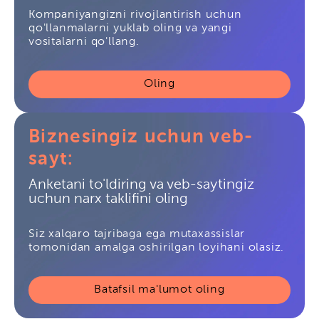
Kompaniyangizni rivojlantirish uchun
qo'llanmalarni yuklab oling va yangi
vositalarni qo'llang.
Oling
Biznesingiz uchun veb-
sayt:
Anketani to'ldiring va veb-saytingiz
uchun narx taklifini oling
Siz xalqaro tajribaga ega mutaxassislar
tomonidan amalga oshirilgan loyihani olasiz.
Batafsil ma'lumot oling