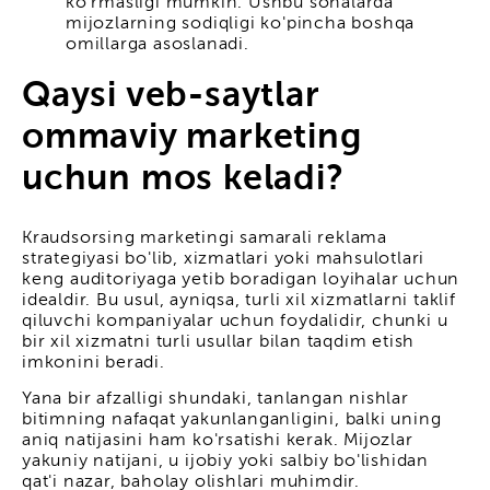
ko'rmasligi mumkin. Ushbu sohalarda
mijozlarning sodiqligi ko'pincha boshqa
omillarga asoslanadi.
Qaysi veb-saytlar
ommaviy marketing
uchun mos keladi?
Kraudsorsing marketingi samarali reklama
strategiyasi bo'lib, xizmatlari yoki mahsulotlari
keng auditoriyaga yetib boradigan loyihalar uchun
idealdir. Bu usul, ayniqsa, turli xil xizmatlarni taklif
qiluvchi kompaniyalar uchun foydalidir, chunki u
bir xil xizmatni turli usullar bilan taqdim etish
imkonini beradi.
Yana bir afzalligi shundaki, tanlangan nishlar
bitimning nafaqat yakunlanganligini, balki uning
aniq natijasini ham ko'rsatishi kerak. Mijozlar
yakuniy natijani, u ijobiy yoki salbiy bo'lishidan
qat'i nazar, baholay olishlari muhimdir.