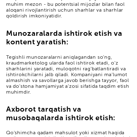
muhim mezon - bu potentsial mijozlar bilan faol
aloqani rivojlantirish uchun sharhlar va sharhlar
qoldirish imkoniyatidir.
Munozaralarda ishtirok etish va
kontent yaratish:
Tegishli munozaralarni aniqlagandan so'ng,
kraudmarketolog ularda faol ishtirok etadi, o'z
sharhlarini yaratadi, muloqotni rag'batlantiradi va
ishtirokchilarni jalb qiladi. Kompaniyani ma'lumot
almashish va savollarga javob berishga tayyor, faol
va do'stona hamjamiyat a'zosi sifatida taqdim etish
muhimdir.
Axborot tarqatish va
musobaqalarda ishtirok etish:
Qo'shimcha qadam mahsulot yoki xizmat haqida