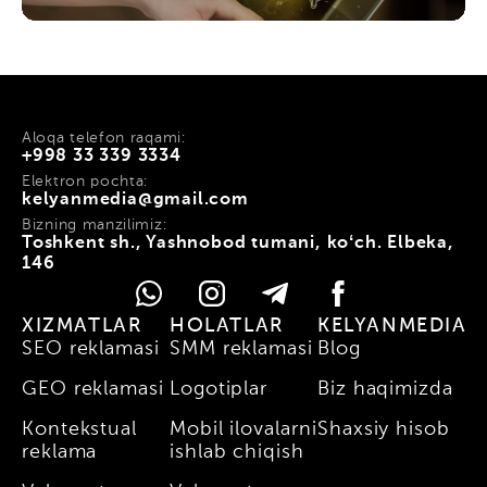
Aloqa telefon raqami:
+998 33 339 3334
Elektron pochta:
kelyanmedia@gmail.com
Bizning manzilimiz:
Toshkent sh., Yashnobod tumani, koʻch. Elbeka,
146
XIZMATLAR
HOLATLAR
KELYANMEDIA
SEO reklamasi
SMM reklamasi
Blog
GEO reklamasi
Logotiplar
Biz haqimizda
Kontekstual
Mobil ilovalarni
Shaxsiy hisob
reklama
ishlab chiqish