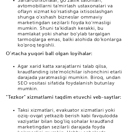
Sartaroshxonalar, go'zallik salonlari,
avtomobillarni ta'mirlash ustaxonalari va
oflayn xizmat ko'rsatishga ixtisoslashgan
shunga o'xshash bizneslar ommaviy
marketingdan sezilarli foyda ko'rmasligi
mumkin. Shuni ta'kidlash kerakki, bu
mamlakat yoki shahar bo'ylab tarqalgan
tarmoqlarga emas, balki alohida do'konlarga
ko'proq tegishli.
O'rtacha yuqori ball olgan loyihalar:
Agar xarid katta xarajatlarni talab qilsa,
kraudfanding iste'molchilar ishonchini etarli
darajada yaratmasligi mumkin. Biroq, undan
SEO vositasi sifatida foydalanish butunlay
mumkin.
"Tezkor" xizmatlarni taqdim etuvchi veb-saytlar:
Taksi xizmatlari, evakuator xizmatlari yoki
oziq-ovqat yetkazib berish kabi favqulodda
vaziyatlar bilan bog'liq sohalar kraudfand
marketingdan sezilarli darajada foyda