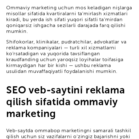
Ommaviy marketing uchun mos keladigan nişlarga
misollar sifatida kvartiralarni ta'mirlash xizmatlari
kiradi, bu yerda ish sifati yuqori sifatli ta'mirdan
qoniqarsiz ishgacha sezilarli darajada farq qilishi
mumkin.
Shifokorlar, klinikalar, pudratchilar, advokatlar va
reklama kompaniyalari — turli xil xizmatlarni
ko'rsatadigan va yuqorida tavsiflangan
kraudfanding uchun yaroqsiz loyihalar toifasiga
kirmaydigan har bir kishi — ushbu reklama
usulidan muvaffaqiyatli foydalanishi mumkin.
SEO veb-saytini reklama
qilish sifatida ommaviy
marketing
Veb-saytda ommabop marketingni samarali tashkil
qilish uchun siz vazifalarni o'zingiz bajarishni yoki