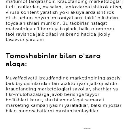
ma'lumot tarqatishdir. Kraudfanding marketologlari
turli usullardan, masalan, tanlovlarda ishtirok etish,
virusli kontent yaratish yoki aksiyalarda ishtirok
etish uchun noyob imkoniyatlarni taklif qilishdan
foydalanishlari mumkin. Bu tadbirlar nafaqat
mahsulotga e'tiborni jalb qiladi, balki olomonni
faol ravishda jalb qiladi va brend haqida ijobiy
tasavvur yaratadi.
Tomoshabinlar bilan o'zaro
aloqa:
Muvaffaqiyatli kraudfanding marketingining asosiy
tarkibiy qismlaridan biri auditoriyani jalb qilishdir.
Kraudfanding marketologlari savollar, sharhlar va
fikr-mulohazalarga javob berishga tayyor
bo'lishlari kerak, shu bilan nafaqat samarali
marketing kampaniyasini yaratadilar, balki mijozlar
bilan munosabatlarni mustahkamlaydilar.