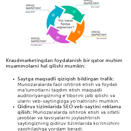
Kraudmarketingdan foydalanish bir qator muhim
muammolarni hal qilishi mumkin:
Saytga maqsadli qiziqish bildirgan trafik:
Munozaralarda faol ishtirok etish va foydali
ma'lumotlarni taqdim etish maqsadli
auditoriyangizning e'tiborini jalb qilishi va
ularni veb-saytingizga yo'naltirishi mumkin.
Qidiruv tizimlarida SEO veb-saytini reklama
qilish:
Munozaralarda ishtirok etish va sifatli
javoblar va tavsiyalarni joylashtirish
saytingizning qidiruv tizimlarida ko'rinishini
yaxshilashga yordam beradi.