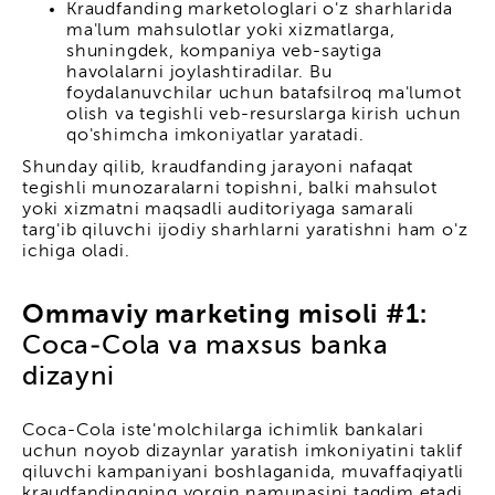
Kraudfanding marketologlari o'z sharhlarida
ma'lum mahsulotlar yoki xizmatlarga,
shuningdek, kompaniya veb-saytiga
havolalarni joylashtiradilar. Bu
foydalanuvchilar uchun batafsilroq ma'lumot
olish va tegishli veb-resurslarga kirish uchun
qo'shimcha imkoniyatlar yaratadi.
Shunday qilib, kraudfanding jarayoni nafaqat
tegishli munozaralarni topishni, balki mahsulot
yoki xizmatni maqsadli auditoriyaga samarali
targ'ib qiluvchi ijodiy sharhlarni yaratishni ham o'z
ichiga oladi.
Ommaviy marketing misoli #1:
Coca-Cola va maxsus banka
dizayni
Coca-Cola iste'molchilarga ichimlik bankalari
uchun noyob dizaynlar yaratish imkoniyatini taklif
qiluvchi kampaniyani boshlaganida, muvaffaqiyatli
kraudfandingning yorqin namunasini taqdim etadi.