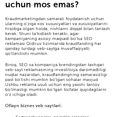
uchun mos emas?
Kraudmarketingdan samarali foydalanish uchun
ularning o'ziga xos xususiyatlari va xususiyatlarini
hisobga olgan holda, nishlarni diqqat bilan tanlash
kerak. Shuni ta'kidlash kerakki, agar
kampaniyaning asosiy maqsadi bo'lsa
SEO
reklamasi
Qidiruv tizimlarida kraudfanding har
qanday turdagi veb-saytga muvaffaqiyatli
qo'llanilishi mumkin.
Biroq, SEO va kompaniya brendingidan tashqari
veb-sayt reklamasining investitsiya daromadliligi
nuqtai nazaridan, kraudfandingning samarasizligi
past bo'lishi mumkin bo'lgan sohalar mavjud.
Ushbu reklama usuli uchun eng yaxshi tanlov
bo'lmasligi mumkin bo'lgan toifalar quyidagilarni
o'z ichiga oladi:
Oflayn biznes veb-saytlari: