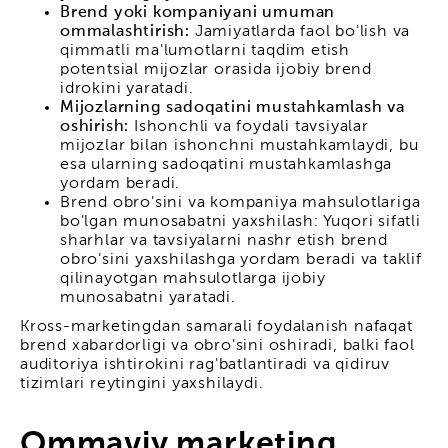
Brend yoki kompaniyani umuman
ommalashtirish:
Jamiyatlarda faol bo'lish va
qimmatli ma'lumotlarni taqdim etish
potentsial mijozlar orasida ijobiy brend
idrokini yaratadi.
Mijozlarning sadoqatini mustahkamlash va
oshirish:
Ishonchli va foydali tavsiyalar
mijozlar bilan ishonchni mustahkamlaydi, bu
esa ularning sadoqatini mustahkamlashga
yordam beradi.
Brend obro'sini va kompaniya mahsulotlariga
bo'lgan munosabatni yaxshilash: Yuqori sifatli
sharhlar va tavsiyalarni nashr etish brend
obro'sini yaxshilashga yordam beradi va taklif
qilinayotgan mahsulotlarga ijobiy
munosabatni yaratadi.
Kross-marketingdan samarali foydalanish nafaqat
brend xabardorligi va obro'sini oshiradi, balki faol
auditoriya ishtirokini rag'batlantiradi va qidiruv
tizimlari reytingini yaxshilaydi.
Ommaviy marketing