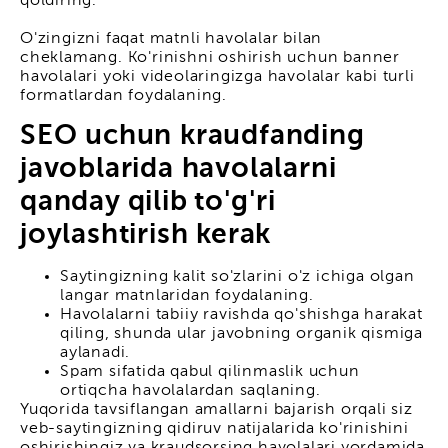
qoldiring.
O'zingizni faqat matnli havolalar bilan
cheklamang. Ko'rinishni oshirish uchun banner
havolalari yoki videolaringizga havolalar kabi turli
formatlardan foydalaning.
SEO uchun kraudfanding
javoblarida havolalarni
qanday qilib to'g'ri
joylashtirish kerak
Saytingizning kalit so'zlarini o'z ichiga olgan
langar matnlaridan foydalaning.
Havolalarni tabiiy ravishda qo'shishga harakat
qiling, shunda ular javobning organik qismiga
aylanadi.
Spam sifatida qabul qilinmaslik uchun
ortiqcha havolalardan saqlaning.
Yuqorida tavsiflangan amallarni bajarish orqali siz
veb-saytingizning qidiruv natijalarida ko'rinishini