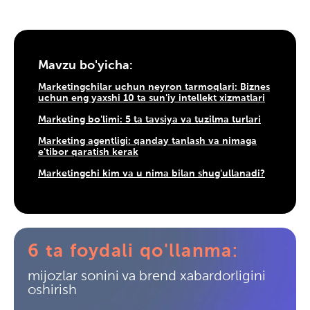
Mavzu bo'yicha:
Marketingchilar uchun neyron tarmoqlari: Biznes
uchun eng yaxshi 10 ta sun'iy intellekt xizmatlari
Marketing bo'limi: 5 ta tavsiya va tuzilma turlari
Marketing agentligi: qanday tanlash va nimaga
e'tibor qaratish kerak
Marketingchi kim va u nima bilan shug'ullanadi?
6 ta foydali qo'llanma:
mijozlar sonini va brend xabardorligini
oshirish