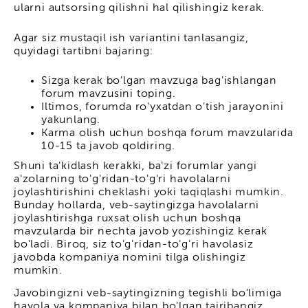
ularni autsorsing qilishni hal qilishingiz kerak.
Agar siz mustaqil ish variantini tanlasangiz,
quyidagi tartibni bajaring:
Sizga kerak bo'lgan mavzuga bag'ishlangan
forum mavzusini toping.
Iltimos, forumda ro'yxatdan o'tish jarayonini
yakunlang.
Karma olish uchun boshqa forum mavzularida
10-15 ta javob qoldiring.
Shuni ta'kidlash kerakki, ba'zi forumlar yangi
a'zolarning to'g'ridan-to'g'ri havolalarni
joylashtirishini cheklashi yoki taqiqlashi mumkin.
Bunday hollarda, veb-saytingizga havolalarni
joylashtirishga ruxsat olish uchun boshqa
mavzularda bir nechta javob yozishingiz kerak
bo'ladi. Biroq, siz to'g'ridan-to'g'ri havolasiz
javobda kompaniya nomini tilga olishingiz
mumkin.
Javobingizni veb-saytingizning tegishli bo'limiga
havola va kompaniya bilan bo'lgan tajribangiz