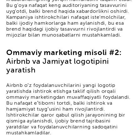
Bu g'oya nafaqat keng auditoriyaning tasavvurini
uyg'otdi, balki brend haqida xabardorlikni oshirdi.
Kampaniya ishtirokchilari nafaqat iste'molchilar,
balki ijodiy hamkorlarga ham aylanishdi, bu esa
brend haqidagi ijobiy tasavvurni rivojlantirdi va
mijozlar bilan munosabatlarni mustahkamladi.
Ommaviy marketing misoli #2:
Airbnb va Jamiyat logotipini
yaratish
Airbnb oʻz foydalanuvchilarini yangi logotip
yaratishda ishtirok etishga taklif qilish orqali
ommaviy marketingdan muvaffaqiyatli foydalandi.
Bu nafaqat eʼtiborni tortdi, balki ishtirok va
hamjamiyat tuygʻusini ham rivojlantirdi.
Ishtirokchilar qaror qabul qilish jarayonining bir
qismiga aylanishdi, ijobiy brend tajribasini
yaratdilar va foydalanuvchilarning sadoqatini
mustahkamladilar.