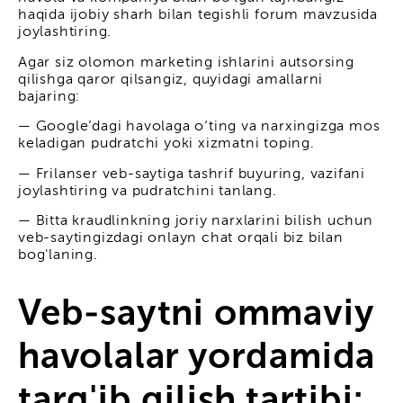
haqida ijobiy sharh bilan tegishli forum mavzusida
joylashtiring.
Agar siz olomon marketing ishlarini autsorsing
qilishga qaror qilsangiz, quyidagi amallarni
bajaring:
— Google’dagi havolaga o‘ting va narxingizga mos
keladigan pudratchi yoki xizmatni toping.
— Frilanser veb-saytiga tashrif buyuring, vazifani
joylashtiring va pudratchini tanlang.
— Bitta kraudlinkning joriy narxlarini bilish uchun
veb-saytingizdagi onlayn chat orqali biz bilan
bog'laning.
Veb-saytni ommaviy
havolalar yordamida
targ'ib qilish tartibi: