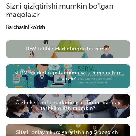
Sizni qiziqtirishi mumkin bo'lgan
maqolalar
Barchasini ko'rish
RFM tahlili: Marketingda bu nima?
SERM marketingi: bu nima va u nima uchun
kerak?
O'zbekistonda marketing bo'limini qanday
tashkil qilish mumkin?
Sifatli onlayn kurs yaratishning 5 bosqichi