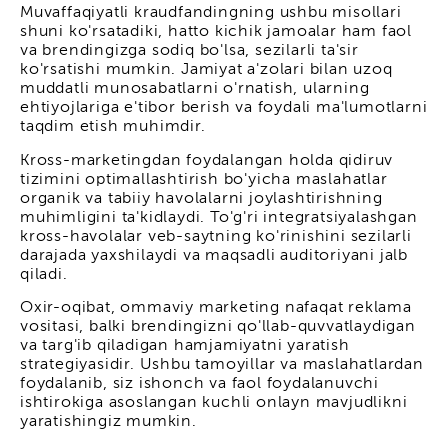
Muvaffaqiyatli kraudfandingning ushbu misollari
shuni ko'rsatadiki, hatto kichik jamoalar ham faol
va brendingizga sodiq bo'lsa, sezilarli ta'sir
ko'rsatishi mumkin. Jamiyat a'zolari bilan uzoq
muddatli munosabatlarni o'rnatish, ularning
ehtiyojlariga e'tibor berish va foydali ma'lumotlarni
taqdim etish muhimdir.
Kross-marketingdan foydalangan holda qidiruv
tizimini optimallashtirish bo'yicha maslahatlar
organik va tabiiy havolalarni joylashtirishning
muhimligini ta'kidlaydi. To'g'ri integratsiyalashgan
kross-havolalar veb-saytning ko'rinishini sezilarli
darajada yaxshilaydi va maqsadli auditoriyani jalb
qiladi.
Oxir-oqibat, ommaviy marketing nafaqat reklama
vositasi, balki brendingizni qo'llab-quvvatlaydigan
va targ'ib qiladigan hamjamiyatni yaratish
strategiyasidir. Ushbu tamoyillar va maslahatlardan
foydalanib, siz ishonch va faol foydalanuvchi
ishtirokiga asoslangan kuchli onlayn mavjudlikni
yaratishingiz mumkin.