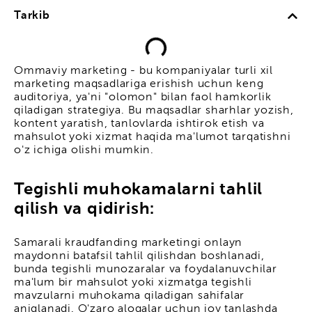
Tarkib
Ommaviy marketing - bu kompaniyalar turli xil
marketing maqsadlariga erishish uchun keng
auditoriya, ya'ni "olomon" bilan faol hamkorlik
qiladigan strategiya. Bu maqsadlar sharhlar yozish,
kontent yaratish, tanlovlarda ishtirok etish va
mahsulot yoki xizmat haqida ma'lumot tarqatishni
o'z ichiga olishi mumkin.
Tegishli muhokamalarni tahlil
qilish va qidirish:
Samarali kraudfanding marketingi onlayn
maydonni batafsil tahlil qilishdan boshlanadi,
bunda tegishli munozaralar va foydalanuvchilar
ma'lum bir mahsulot yoki xizmatga tegishli
mavzularni muhokama qiladigan sahifalar
aniqlanadi. O'zaro aloqalar uchun joy tanlashda