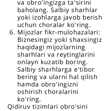
va obro'ingizga ta'sirini
baholang. Salbiy sharhlar
yoki izohlarga javob berish
uchun choralar ko'ring.
Mijozlar fikr-mulohazalari:
Biznesingiz yoki shaxsingiz
haqidagi mijozlarning
sharhlari va reytinglarini
onlayn kuzatib boring.
Salbiy sharhlarga e'tibor
bering va ularni hal qilish
hamda obro'ingizni
oshirish choralarini
ko'ring.
Qidiruv tizimlari obro'sini