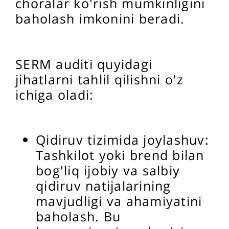
choralar ko'rish mumkinligini
baholash imkonini beradi.
SERM auditi quyidagi
jihatlarni tahlil qilishni o'z
ichiga oladi:
Qidiruv tizimida joylashuv:
Tashkilot yoki brend bilan
bog'liq ijobiy va salbiy
qidiruv natijalarining
mavjudligi va ahamiyatini
baholash. Bu