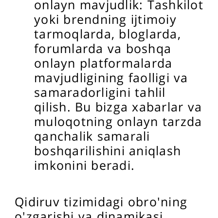
onlayn mavjudlik: Tashkilot
yoki brendning ijtimoiy
tarmoqlarda, bloglarda,
forumlarda va boshqa
onlayn platformalarda
mavjudligining faolligi va
samaradorligini tahlil
qilish. Bu bizga xabarlar va
muloqotning onlayn tarzda
qanchalik samarali
boshqarilishini aniqlash
imkonini beradi.
Qidiruv tizimidagi obro'ning
o'zgarishi va dinamikasi