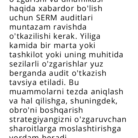
haqida xabardor bo'lish
uchun SERM auditlari
muntazam ravishda
o'tkazilishi kerak. Yiliga
kamida bir marta yoki
tashkilot yoki uning muhitida
sezilarli o'zgarishlar yuz
berganda audit o'tkazish
tavsiya etiladi. Bu
muammolarni tezda aniqlash
va hal qilishga, shuningdek,
obro'ni boshqarish
strategiyangizni o'zgaruvchan
sharoitlarga moslashtirishga
yordam beradi.