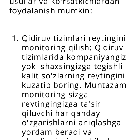
usullar va ko'rsatkichlardan
foydalanish mumkin:
Qidiruv tizimlari reytingini
monitoring qilish: Qidiruv
tizimlarida kompaniyangiz
yoki shaxsingizga tegishli
kalit so'zlarning reytingini
kuzatib boring. Muntazam
monitoring sizga
reytingingizga ta'sir
qiluvchi har qanday
o'zgarishlarni aniqlashga
yordam beradi va