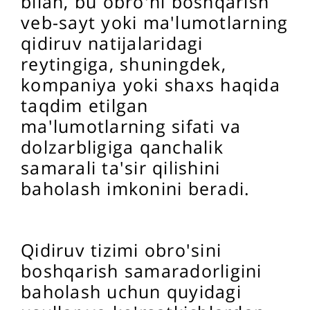
bilan, bu obro'ni boshqarish
veb-sayt yoki ma'lumotlarning
qidiruv natijalaridagi
reytingiga, shuningdek,
kompaniya yoki shaxs haqida
taqdim etilgan
ma'lumotlarning sifati va
dolzarbligiga qanchalik
samarali ta'sir qilishini
baholash imkonini beradi.
Qidiruv tizimi obro'sini
boshqarish samaradorligini
baholash uchun quyidagi