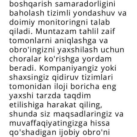
boshqarish samaradorligini
baholash tizimli yondashuv va
doimiy monitoringni talab
qiladi. Muntazam tahlil zaif
tomonlarni aniqlashga va
obro'ingizni yaxshilash uchun
choralar ko'rishga yordam
beradi. Kompaniyangiz yoki
shaxsingiz qidiruv tizimlari
tomonidan iloji boricha eng
yaxshi tarzda taqdim
etilishiga harakat qiling,
shunda siz maqsadlaringiz va
muvaffaqiyatingizga hissa
qo'shadigan ijobiy obro'ni