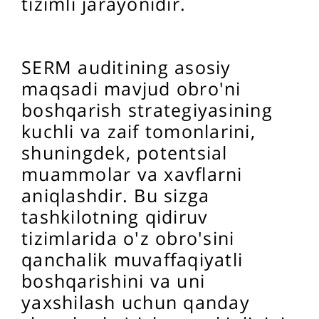
tizimli jarayonidir.
SERM auditining asosiy
maqsadi mavjud obro'ni
boshqarish strategiyasining
kuchli va zaif tomonlarini,
shuningdek, potentsial
muammolar va xavflarni
aniqlashdir. Bu sizga
tashkilotning qidiruv
tizimlarida o'z obro'sini
qanchalik muvaffaqiyatli
boshqarishini va uni
yaxshilash uchun qanday