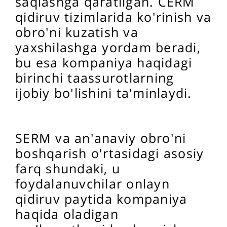
saqlashga qaratilgan. CERM
qidiruv tizimlarida ko'rinish va
obro'ni kuzatish va
yaxshilashga yordam beradi,
bu esa kompaniya haqidagi
birinchi taassurotlarning
ijobiy bo'lishini ta'minlaydi.
SERM va an'anaviy obro'ni
boshqarish o'rtasidagi asosiy
farq shundaki, u
foydalanuvchilar onlayn
qidiruv paytida kompaniya
haqida oladigan