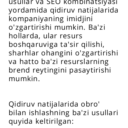
usullar va SEO kombinatsiyasi
yordamida qidiruv natijalarida
kompaniyaning imidjini
o'zgartirishi mumkin. Ba'zi
hollarda, ular resurs
boshqaruviga ta'sir qilishi,
sharhlar ohangini o'zgartirishi
va hatto ba'zi resurslarning
brend reytingini pasaytirishi
mumkin.
Qidiruv natijalarida obro'
bilan ishlashning ba'zi usullari
quyida keltirilgan: