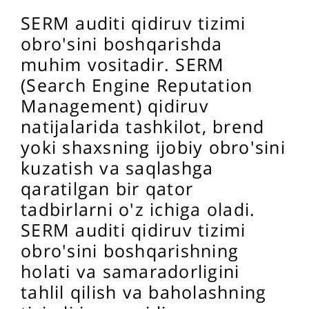
SERM auditi qidiruv tizimi
obro'sini boshqarishda
muhim vositadir. SERM
(Search Engine Reputation
Management) qidiruv
natijalarida tashkilot, brend
yoki shaxsning ijobiy obro'sini
kuzatish va saqlashga
qaratilgan bir qator
tadbirlarni o'z ichiga oladi.
SERM auditi qidiruv tizimi
obro'sini boshqarishning
holati va samaradorligini
tahlil qilish va baholashning