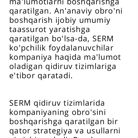
ma'lumotlarni boshqarishga
qaratilgan. An'anaviy obro'ni
boshqarish ijobiy umumiy
taassurot yaratishga
qaratilgan bo'lsa-da, SERM
ko'pchilik foydalanuvchilar
kompaniya haqida ma'lumot
oladigan qidiruv tizimlariga
e'tibor qaratadi.
SERM qidiruv tizimlarida
kompaniyaning obro'sini
boshqarishga qaratilgan bir
qator strategiya va usullarni