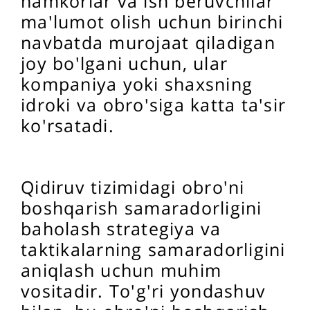
hamkorlar va ish beruvchilar
ma'lumot olish uchun birinchi
navbatda murojaat qiladigan
joy bo'lgani uchun, ular
kompaniya yoki shaxsning
idroki va obro'siga katta ta'sir
ko'rsatadi.
Qidiruv tizimidagi obro'ni
boshqarish samaradorligini
baholash strategiya va
taktikalarning samaradorligini
aniqlash uchun muhim
vositadir. To'g'ri yondashuv