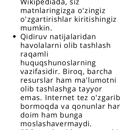
Wikipediada, siz
matnlaringizga o'zingiz
o'zgartirishlar kiritishingiz
mumkin.
Qidiruv natijalaridan
havolalarni olib tashlash
raqamli
huquqshunoslarning
vazifasidir. Biroq, barcha
resurslar ham ma'lumotni
olib tashlashga tayyor
emas. Internet tez o'zgarib
bormoqda va qonunlar har
doim ham bunga
moslashavermaydi.