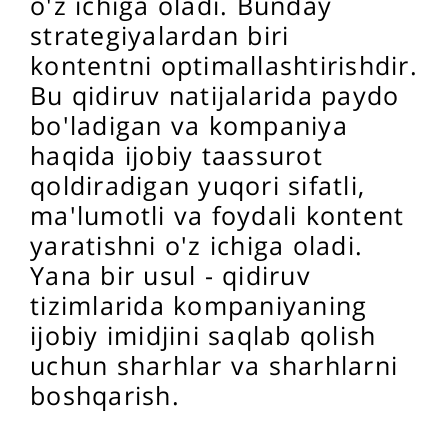
o'z ichiga oladi. Bunday
strategiyalardan biri
kontentni optimallashtirishdir.
Bu qidiruv natijalarida paydo
bo'ladigan va kompaniya
haqida ijobiy taassurot
qoldiradigan yuqori sifatli,
ma'lumotli va foydali kontent
yaratishni o'z ichiga oladi.
Yana bir usul - qidiruv
tizimlarida kompaniyaning
ijobiy imidjini saqlab qolish
uchun sharhlar va sharhlarni
boshqarish.