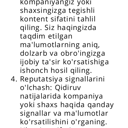
kompaniyangiz yoki
shaxsingizga tegishli
kontent sifatini tahlil
qiling. Siz haqingizda
taqdim etilgan
ma'lumotlarning aniq,
dolzarb va obro'ingizga
ijobiy ta'sir ko'rsatishiga
ishonch hosil qiling.
Reputatsiya signallarini
o'lchash: Qidiruv
natijalarida kompaniya
yoki shaxs haqida qanday
signallar va ma'lumotlar
ko'rsatilishini o'rganing.