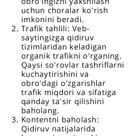
obro'ingizni yaxshilash
uchun choralar ko'rish
imkonini beradi.
Trafik tahlili: Veb-
saytingizga qidiruv
tizimlaridan keladigan
organik trafikni o'rganing.
Qaysi so'rovlar tashriflarni
kuchaytirishini va
obro'dagi o'zgarishlar
trafik miqdori va sifatiga
qanday ta'sir qilishini
baholang.
Kontentni baholash:
Qidiruv natijalarida