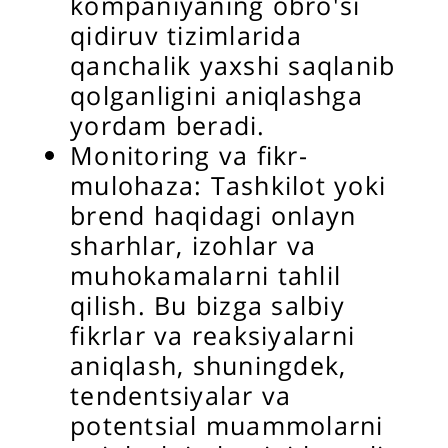
kompaniyaning obro'si
qidiruv tizimlarida
qanchalik yaxshi saqlanib
qolganligini aniqlashga
yordam beradi.
Monitoring va fikr-
mulohaza: Tashkilot yoki
brend haqidagi onlayn
sharhlar, izohlar va
muhokamalarni tahlil
qilish. Bu bizga salbiy
fikrlar va reaksiyalarni
aniqlash, shuningdek,
tendentsiyalar va
potentsial muammolarni