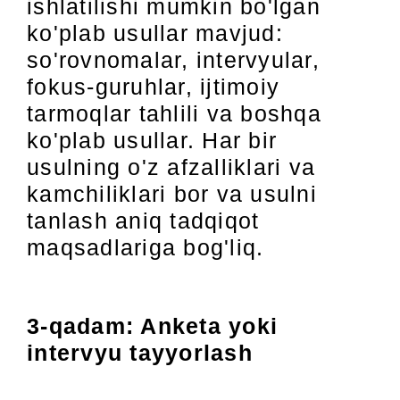
ishlatilishi mumkin bo'lgan
ko'plab usullar mavjud:
so'rovnomalar, intervyular,
fokus-guruhlar, ijtimoiy
tarmoqlar tahlili va boshqa
ko'plab usullar. Har bir
usulning o'z afzalliklari va
kamchiliklari bor va usulni
tanlash aniq tadqiqot
maqsadlariga bog'liq.
3-qadam: Anketa yoki
intervyu tayyorlash