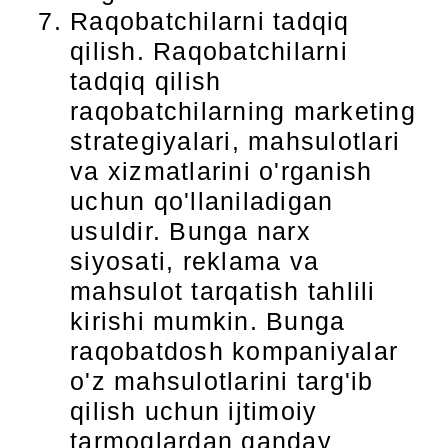
Raqobatchilarni tadqiq
qilish. Raqobatchilarni
tadqiq qilish
raqobatchilarning marketing
strategiyalari, mahsulotlari
va xizmatlarini o'rganish
uchun qo'llaniladigan
usuldir. Bunga narx
siyosati, reklama va
mahsulot tarqatish tahlili
kirishi mumkin. Bunga
raqobatdosh kompaniyalar
o'z mahsulotlarini targ'ib
qilish uchun ijtimoiy
tarmoqlardan qanday