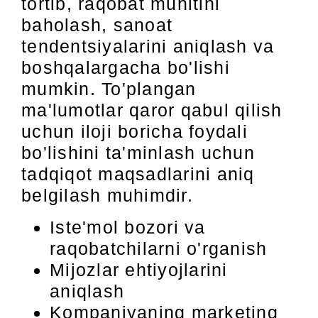
tortib, raqobat muhitini
baholash, sanoat
tendentsiyalarini aniqlash va
boshqalargacha bo'lishi
mumkin. To'plangan
ma'lumotlar qaror qabul qilish
uchun iloji boricha foydali
bo'lishini ta'minlash uchun
tadqiqot maqsadlarini aniq
belgilash muhimdir.
Iste'mol bozori va
raqobatchilarni o'rganish
Mijozlar ehtiyojlarini
aniqlash
Kompaniyaning marketing