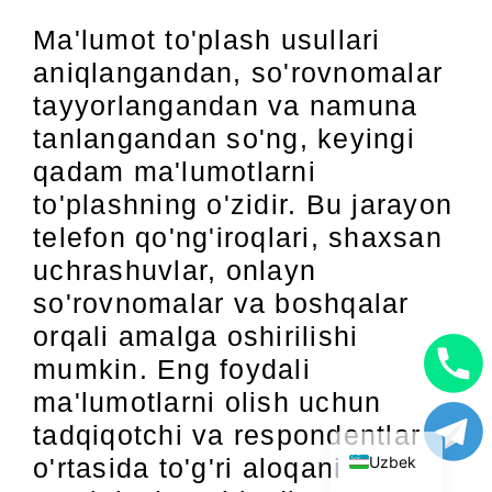
Ma'lumot to'plash usullari
aniqlangandan, so'rovnomalar
tayyorlangandan va namuna
tanlangandan so'ng, keyingi
qadam ma'lumotlarni
to'plashning o'zidir. Bu jarayon
telefon qo'ng'iroqlari, shaxsan
uchrashuvlar, onlayn
so'rovnomalar va boshqalar
orqali amalga oshirilishi
mumkin. Eng foydali
English
ma'lumotlarni olish uchun
Russian
tadqiqotchi va respondentlar
Uzbek
o'rtasida to'g'ri aloqani