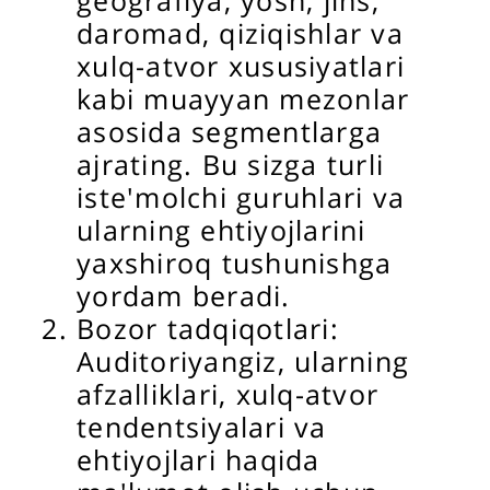
geografiya, yosh, jins,
daromad, qiziqishlar va
xulq-atvor xususiyatlari
kabi muayyan mezonlar
asosida segmentlarga
ajrating. Bu sizga turli
iste'molchi guruhlari va
ularning ehtiyojlarini
yaxshiroq tushunishga
yordam beradi.
Bozor tadqiqotlari:
Auditoriyangiz, ularning
afzalliklari, xulq-atvor
tendentsiyalari va
ehtiyojlari haqida