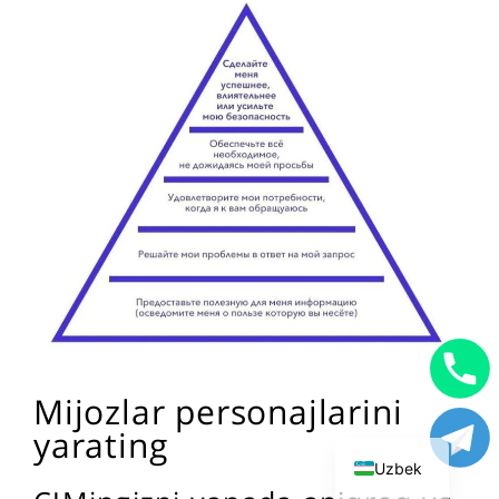
English
Mijozlar personajlarini
Russian
yarating
Uzbek