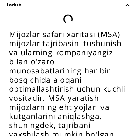
Tarkib
Mijozlar safari xaritasi (MSA)
mijozlar tajribasini tushunish
va ularning kompaniyangiz
bilan o'zaro
munosabatlarining har bir
bosqichida aloqani
optimallashtirish uchun kuchli
vositadir. MSA yaratish
mijozlarning ehtiyojlari va
kutganlarini aniqlashga,
shuningdek, tajribani
yaxshilash mumkin bo'lgan