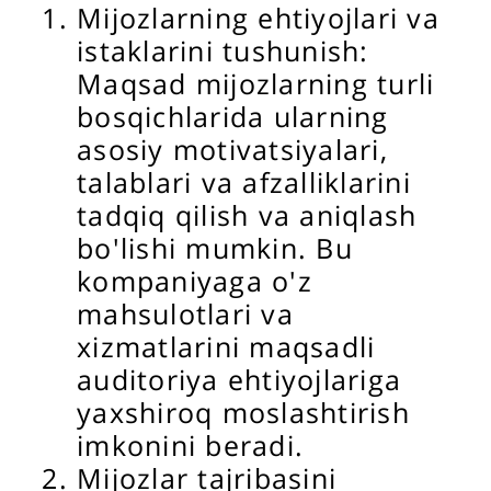
Mijozlarning ehtiyojlari va
istaklarini tushunish:
Maqsad mijozlarning turli
bosqichlarida ularning
asosiy motivatsiyalari,
talablari va afzalliklarini
tadqiq qilish va aniqlash
bo'lishi mumkin. Bu
kompaniyaga o'z
mahsulotlari va
xizmatlarini maqsadli
auditoriya ehtiyojlariga
yaxshiroq moslashtirish
imkonini beradi.
Mijozlar tajribasini