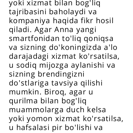
yoki xizmat bilan bog'liq
tajribasini baholaydi va
kompaniya haqida fikr hosil
qiladi. Agar Anna yangi
smartfonidan to'liq qoniqsa
va sizning do'koningizda a'lo
darajadagi xizmat ko'rsatilsa,
u sodiq mijozga aylanishi va
sizning brendingizni
do'stlariga tavsiya qilishi
mumkin. Biroq, agar u
qurilma bilan bog'liq
muammolarga duch kelsa
yoki yomon xizmat ko'rsatilsa,
u hafsalasi pir bo'lishi va