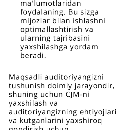
ma'lumotlaridan
foydalaning. Bu sizga
mijozlar bilan ishlashni
optimallashtirish va
ularning tajribasini
yaxshilashga yordam
beradi.
Maqsadli auditoriyangizni
tushunish doimiy jarayondir,
shuning uchun CJM-ni
yaxshilash va
auditoriyangizning ehtiyojlari
va kutganlarini yaxshiroq
qondirish uchun