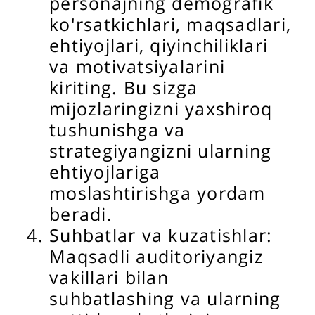
personajning demografik
ko'rsatkichlari, maqsadlari,
ehtiyojlari, qiyinchiliklari
va motivatsiyalarini
kiriting. Bu sizga
mijozlaringizni yaxshiroq
tushunishga va
strategiyangizni ularning
ehtiyojlariga
moslashtirishga yordam
beradi.
Suhbatlar va kuzatishlar:
Maqsadli auditoriyangiz
vakillari bilan
suhbatlashing va ularning