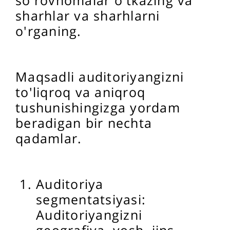
so'rovnomalar o'tkazing va
sharhlar va sharhlarni
o'rganing.
Maqsadli auditoriyangizni
to'liqroq va aniqroq
tushunishingizga yordam
beradigan bir nechta
qadamlar.
Auditoriya
segmentatsiyasi:
Auditoriyangizni