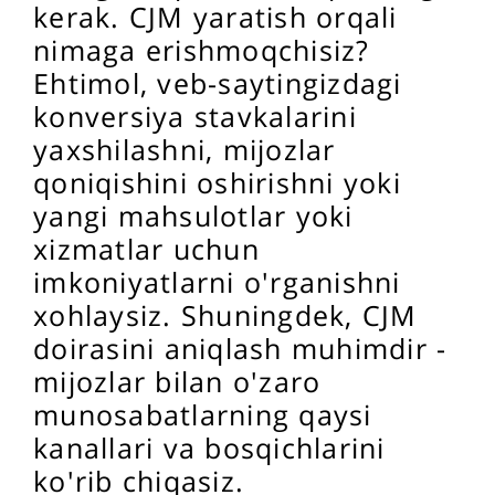
kerak. CJM yaratish orqali
nimaga erishmoqchisiz?
Ehtimol, veb-saytingizdagi
konversiya stavkalarini
yaxshilashni, mijozlar
qoniqishini oshirishni yoki
yangi mahsulotlar yoki
xizmatlar uchun
imkoniyatlarni o'rganishni
xohlaysiz. Shuningdek, CJM
doirasini aniqlash muhimdir -
mijozlar bilan o'zaro
munosabatlarning qaysi
kanallari va bosqichlarini
ko'rib chiqasiz.