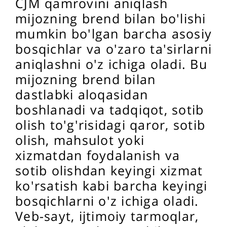
CJM qamrovini aniqlash
mijozning brend bilan bo'lishi
mumkin bo'lgan barcha asosiy
bosqichlar va o'zaro ta'sirlarni
aniqlashni o'z ichiga oladi. Bu
mijozning brend bilan
dastlabki aloqasidan
boshlanadi va tadqiqot, sotib
olish to'g'risidagi qaror, sotib
olish, mahsulot yoki
xizmatdan foydalanish va
sotib olishdan keyingi xizmat
ko'rsatish kabi barcha keyingi
bosqichlarni o'z ichiga oladi.
Veb-sayt, ijtimoiy tarmoqlar,