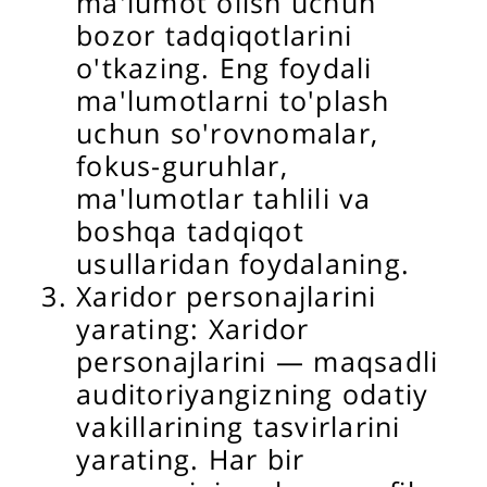
ma'lumot olish uchun
bozor tadqiqotlarini
o'tkazing. Eng foydali
ma'lumotlarni to'plash
uchun so'rovnomalar,
fokus-guruhlar,
ma'lumotlar tahlili va
boshqa tadqiqot
usullaridan foydalaning.
Xaridor personajlarini
yarating: Xaridor
personajlarini — maqsadli
auditoriyangizning odatiy
vakillarining tasvirlarini
yarating. Har bir