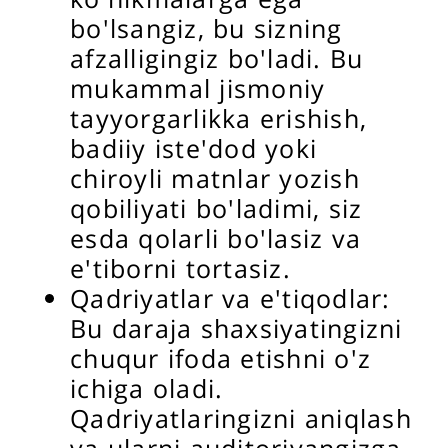
bo'lsangiz, bu sizning
afzalligingiz bo'ladi. Bu
mukammal jismoniy
tayyorgarlikka erishish,
badiiy iste'dod yoki
chiroyli matnlar yozish
qobiliyati bo'ladimi, siz
esda qolarli bo'lasiz va
e'tiborni tortasiz.
Qadriyatlar va e'tiqodlar:
Bu daraja shaxsiyatingizni
chuqur ifoda etishni o'z
ichiga oladi.
Qadriyatlaringizni aniqlash
va ularni auditoriyangizga