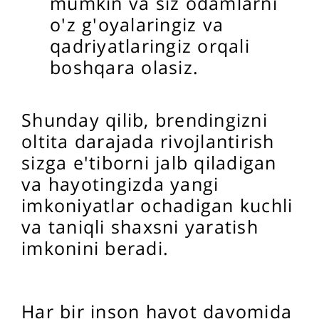
mumkin va siz odamlarni
o'z g'oyalaringiz va
qadriyatlaringiz orqali
boshqara olasiz.
Shunday qilib, brendingizni
oltita darajada rivojlantirish
sizga e'tiborni jalb qiladigan
va hayotingizda yangi
imkoniyatlar ochadigan kuchli
va taniqli shaxsni yaratish
imkonini beradi.
Har bir inson hayot davomida