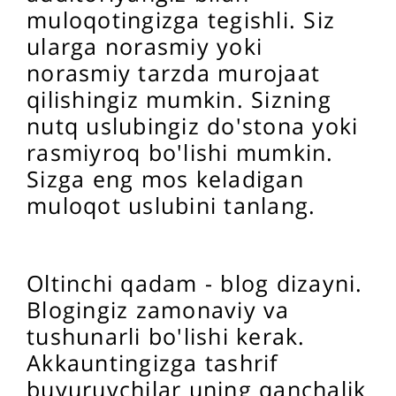
muloqotingizga tegishli. Siz
ularga norasmiy yoki
norasmiy tarzda murojaat
qilishingiz mumkin. Sizning
nutq uslubingiz do'stona yoki
rasmiyroq bo'lishi mumkin.
Sizga eng mos keladigan
muloqot uslubini tanlang.
Oltinchi qadam - blog dizayni.
Blogingiz zamonaviy va
tushunarli bo'lishi kerak.
Akkauntingizga tashrif
buyuruvchilar uning qanchalik