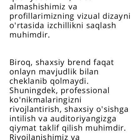
almashishimiz va
profillarimizning vizual dizayni
o'rtasida izchillikni saqlash
muhimdir.
Biroq, shaxsiy brend faqat
onlayn mavjudlik bilan
cheklanib qolmaydi.
Shuningdek, professional
ko'nikmalaringizni
rivojlantirish, shaxsiy o'sishga
intilish va auditoriyangizga
qiymat taklif qilish muhimdir.
Rivojlanishimiz va