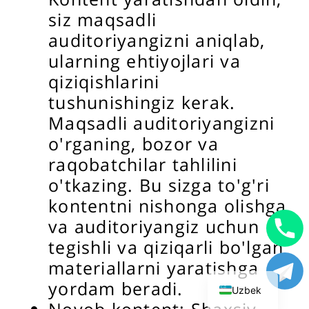
siz maqsadli
auditoriyangizni aniqlab,
ularning ehtiyojlari va
qiziqishlarini
tushunishingiz kerak.
Maqsadli auditoriyangizni
o'rganing, bozor va
raqobatchilar tahlilini
o'tkazing. Bu sizga to'g'ri
kontentni nishonga olishga
va auditoriyangiz uchun
tegishli va qiziqarli bo'lgan
English
materiallarni yaratishga
Russian
yordam beradi.
Uzbek