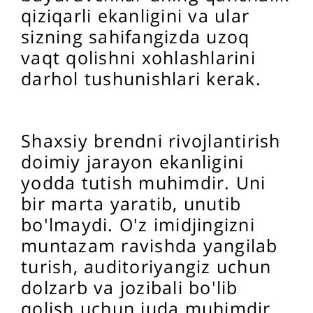
qiziqarli ekanligini va ular
sizning sahifangizda uzoq
vaqt qolishni xohlashlarini
darhol tushunishlari kerak.
Shaxsiy brendni rivojlantirish
doimiy jarayon ekanligini
yodda tutish muhimdir. Uni
bir marta yaratib, unutib
bo'lmaydi. O'z imidjingizni
muntazam ravishda yangilab
turish, auditoriyangiz uchun
dolzarb va jozibali bo'lib
qolish uchun juda muhimdir.