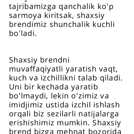
tajribamizga qanchalik ko'p
sarmoya kiritsak, shaxsiy
brendimiz shunchalik kuchli
bo'ladi.
Shaxsiy brendni
muvaffaqiyatli yaratish vaqt,
kuch va izchillikni talab qiladi.
Uni bir kechada yaratib
bo'lmaydi, lekin o'zimiz va
imidjimiz ustida izchil ishlash
orqali biz sezilarli natijalarga
erishishimiz mumkin. Shaxsiy
brend bizga mehnat bozorida