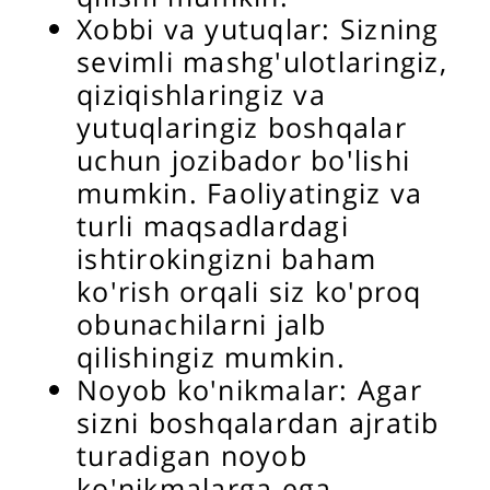
Xobbi va yutuqlar: Sizning
sevimli mashg'ulotlaringiz,
qiziqishlaringiz va
yutuqlaringiz boshqalar
uchun jozibador bo'lishi
mumkin. Faoliyatingiz va
turli maqsadlardagi
ishtirokingizni baham
ko'rish orqali siz ko'proq
obunachilarni jalb
qilishingiz mumkin.
Noyob ko'nikmalar: Agar
sizni boshqalardan ajratib
turadigan noyob
ko'nikmalarga ega