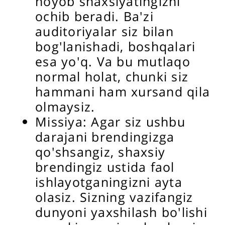
noyob shaxsiyatingizni
ochib beradi. Ba'zi
auditoriyalar siz bilan
bog'lanishadi, boshqalari
esa yo'q. Va bu mutlaqo
normal holat, chunki siz
hammani ham xursand qila
olmaysiz.
Missiya: Agar siz ushbu
darajani brendingizga
qo'shsangiz, shaxsiy
brendingiz ustida faol
ishlayotganingizni ayta
olasiz. Sizning vazifangiz
dunyoni yaxshilash bo'lishi