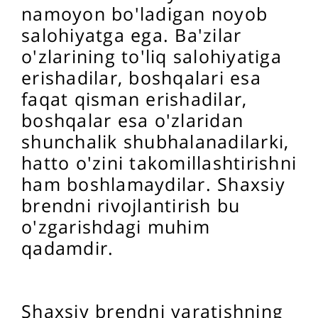
namoyon bo'ladigan noyob
salohiyatga ega. Ba'zilar
o'zlarining to'liq salohiyatiga
erishadilar, boshqalari esa
faqat qisman erishadilar,
boshqalar esa o'zlaridan
shunchalik shubhalanadilarki,
hatto o'zini takomillashtirishni
ham boshlamaydilar. Shaxsiy
brendni rivojlantirish bu
o'zgarishdagi muhim
qadamdir.
Shaxsiy brendni yaratishning