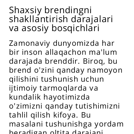
Shaxsiy brendingni
shakllantirish darajalari
va asosiy bosqichlari
Zamonaviy dunyomizda har
bir inson allaqachon ma'lum
darajada brenddir. Biroq, bu
brend o'zini qanday namoyon
qilishini tushunish uchun
ijtimoiy tarmoqlarda va
kundalik hayotimizda
o'zimizni qanday tutishimizni
tahlil qilish kifoya. Bu
masalani tushunishga yordam
beradigan oltita darajani