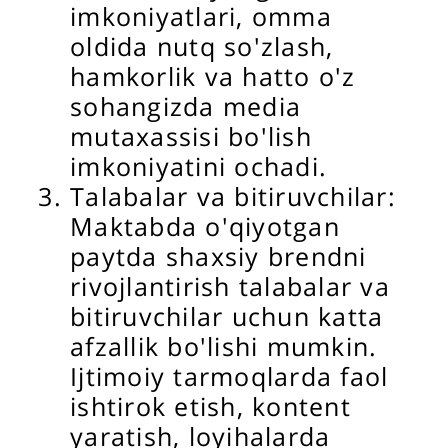
imkoniyatlari, omma
oldida nutq so'zlash,
hamkorlik va hatto o'z
sohangizda media
mutaxassisi bo'lish
imkoniyatini ochadi.
Talabalar va bitiruvchilar:
Maktabda o'qiyotgan
paytda shaxsiy brendni
rivojlantirish talabalar va
bitiruvchilar uchun katta
afzallik bo'lishi mumkin.
Ijtimoiy tarmoqlarda faol
ishtirok etish, kontent
yaratish, loyihalarda