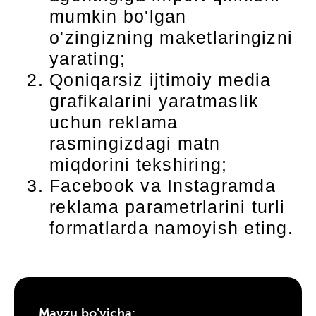
mumkin bo'lgan
o'zingizning maketlaringizni
yarating;
Qoniqarsiz ijtimoiy media
grafikalarini yaratmaslik
uchun reklama
rasmingizdagi matn
miqdorini tekshiring;
Facebook va Instagramda
reklama parametrlarini turli
formatlarda namoyish eting.
Mavzu bo'yicha: