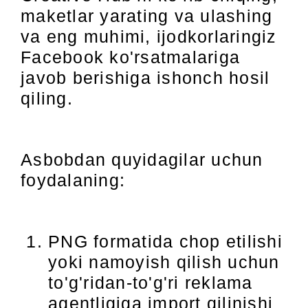
maketlar yarating va ulashing
va eng muhimi, ijodkorlaringiz
Facebook ko'rsatmalariga
javob berishiga ishonch hosil
qiling.
Asbobdan quyidagilar uchun
foydalaning:
PNG formatida chop etilishi
yoki namoyish qilish uchun
to'g'ridan-to'g'ri reklama
agentligiga import qilinishi