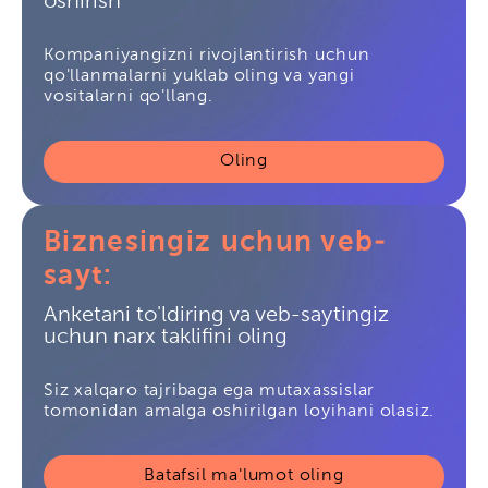
oshirish
Kompaniyangizni rivojlantirish uchun
qo'llanmalarni yuklab oling va yangi
vositalarni qo'llang.
Oling
Biznesingiz uchun veb-
sayt:
Anketani to'ldiring va veb-saytingiz
uchun narx taklifini oling
Siz xalqaro tajribaga ega mutaxassislar
tomonidan amalga oshirilgan loyihani olasiz.
Batafsil ma'lumot oling