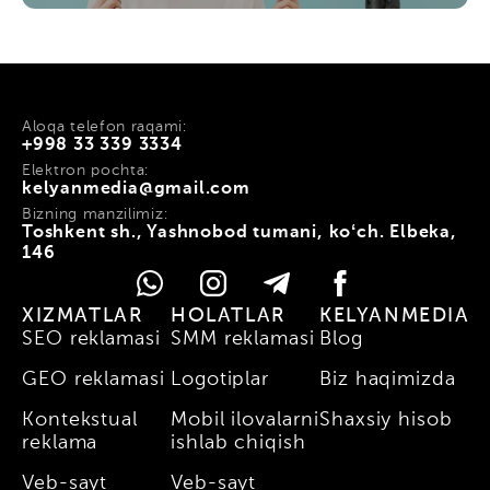
Aloqa telefon raqami:
+998 33 339 3334
Elektron pochta:
kelyanmedia@gmail.com
Bizning manzilimiz:
Toshkent sh., Yashnobod tumani, koʻch. Elbeka,
146
XIZMATLAR
HOLATLAR
KELYANMEDIA
SEO reklamasi
SMM reklamasi
Blog
GEO reklamasi
Logotiplar
Biz haqimizda
Kontekstual
Mobil ilovalarni
Shaxsiy hisob
reklama
ishlab chiqish
Veb-sayt
Veb-sayt