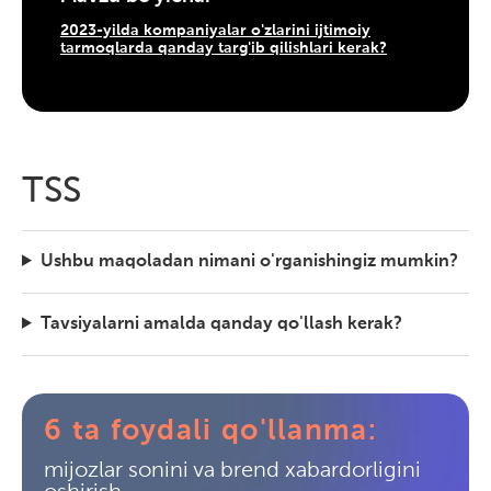
2023-yilda kompaniyalar o'zlarini ijtimoiy
tarmoqlarda qanday targ'ib qilishlari kerak?
TSS
Ushbu maqoladan nimani o'rganishingiz mumkin?
Tavsiyalarni amalda qanday qo'llash kerak?
6 ta foydali qo'llanma:
mijozlar sonini va brend xabardorligini