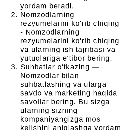
yordam beradi.
Nomzodlarning
rezyumelarini ko'rib chiqing
- Nomzodlarning
rezyumelarini ko'rib chiqing
va ularning ish tajribasi va
yutuqlariga e'tibor bering.
Suhbatlar o'tkazing —
Nomzodlar bilan
suhbatlashing va ularga
savdo va marketing haqida
savollar bering. Bu sizga
ularning sizning
kompaniyangizga mos
kelishini aniqlashga yordam