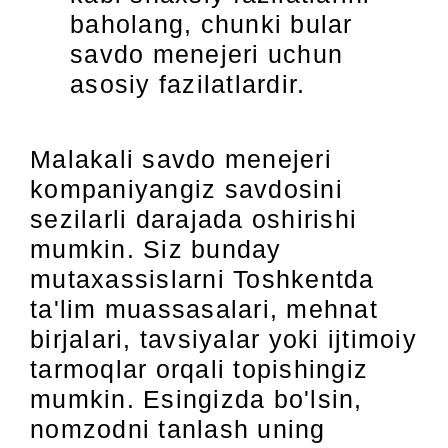
baholang, chunki bular
savdo menejeri uchun
asosiy fazilatlardir.
Malakali savdo menejeri
kompaniyangiz savdosini
sezilarli darajada oshirishi
mumkin. Siz bunday
mutaxassislarni Toshkentda
ta'lim muassasalari, mehnat
birjalari, tavsiyalar yoki ijtimoiy
tarmoqlar orqali topishingiz
mumkin. Esingizda bo'lsin,
nomzodni tanlash uning