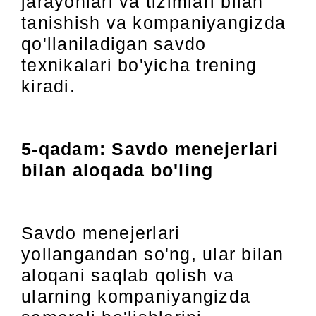
jarayonlari va tizimlari bilan
tanishish va kompaniyangizda
qo'llaniladigan savdo
texnikalari bo'yicha trening
kiradi.
5-qadam: Savdo menejerlari
bilan aloqada bo'ling
Savdo menejerlari
yollangandan so'ng, ular bilan
aloqani saqlab qolish va
ularning kompaniyangizda