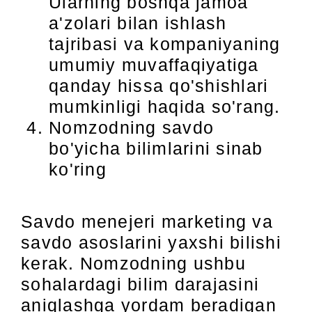
Ularning boshqa jamoa
a'zolari bilan ishlash
tajribasi va kompaniyaning
umumiy muvaffaqiyatiga
qanday hissa qo'shishlari
mumkinligi haqida so'rang.
Nomzodning savdo
bo'yicha bilimlarini sinab
ko'ring
Savdo menejeri marketing va
savdo asoslarini yaxshi bilishi
kerak. Nomzodning ushbu
sohalardagi bilim darajasini
aniqlashga yordam beradigan