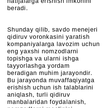
natijalarga erishish imkonini
beradi.
Shunday qilib, savdo menejeri
qidiruv voronkasini yaratish
kompaniyalarga lavozim uchun
eng yaxshi nomzodlarni
topishga va ularni ishga
tayyorlashga yordam
beradigan muhim jarayondir.
Bu jarayonda muvaffaqiyatga
erishish uchun ish talablarini
aniqlash, turli qidiruv
manbalaridan foydalanish,