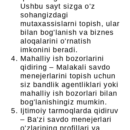
Ushbu sayt sizga o'z
sohangizdagi
mutaxassislarni topish, ular
bilan bog'lanish va biznes
aloqalarini o'rnatish
imkonini beradi.
Mahalliy ish bozorlarini
qidiring – Malakali savdo
menejerlarini topish uchun
siz bandlik agentliklari yoki
mahalliy ish bozorlari bilan
bog'lanishingiz mumkin.
Ijtimoiy tarmoqlarda qidiruv
– Ba'zi savdo menejerlari
o'zlarining profillari va