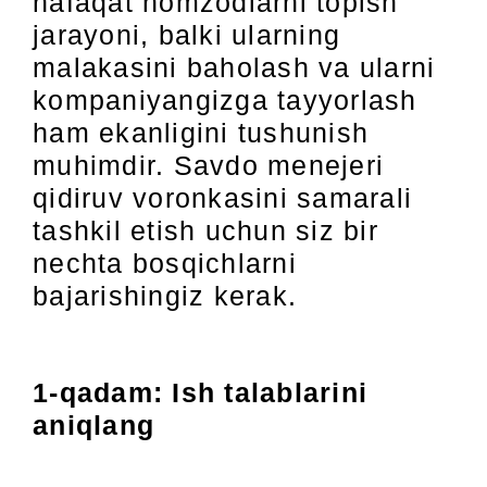
nafaqat nomzodlarni topish
jarayoni, balki ularning
malakasini baholash va ularni
kompaniyangizga tayyorlash
ham ekanligini tushunish
muhimdir. Savdo menejeri
qidiruv voronkasini samarali
tashkil etish uchun siz bir
nechta bosqichlarni
bajarishingiz kerak.
1-qadam: Ish talablarini
aniqlang