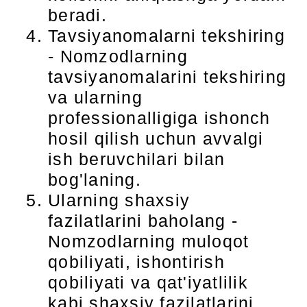
beradi.
Tavsiyanomalarni tekshiring
- Nomzodlarning
tavsiyanomalarini tekshiring
va ularning
professionalligiga ishonch
hosil qilish uchun avvalgi
ish beruvchilari bilan
bog'laning.
Ularning shaxsiy
fazilatlarini baholang -
Nomzodlarning muloqot
qobiliyati, ishontirish
qobiliyati va qat'iyatlilik
kabi shaxsiy fazilatlarini