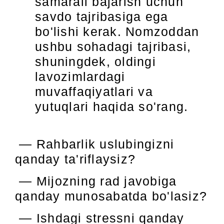
samarali bajarish uchun
savdo tajribasiga ega
bo'lishi kerak. Nomzoddan
ushbu sohadagi tajribasi,
shuningdek, oldingi
lavozimlardagi
muvaffaqiyatlari va
yutuqlari haqida so'rang.
— Rahbarlik uslubingizni
qanday ta'riflaysiz?
— Mijozning rad javobiga
qanday munosabatda bo'lasiz?
— Ishdagi stressni qanday