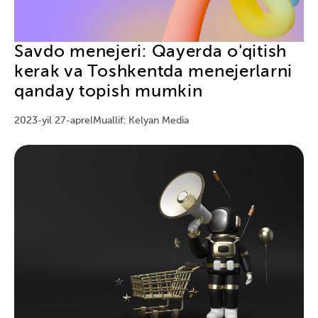
Savdo menejeri: Qayerda o'qitish
kerak va Toshkentda menejerlarni
qanday topish mumkin
2023-yil 27-aprel
Muallif: Kelyan Media