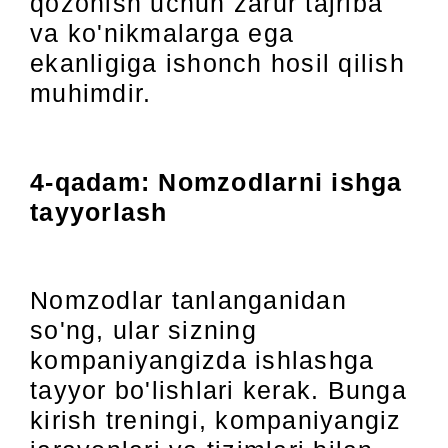
qozonish uchun zarur tajriba
va ko'nikmalarga ega
ekanligiga ishonch hosil qilish
muhimdir.
4-qadam: Nomzodlarni ishga
tayyorlash
Nomzodlar tanlanganidan
so'ng, ular sizning
kompaniyangizda ishlashga
tayyor bo'lishlari kerak. Bunga
kirish treningi, kompaniyangiz