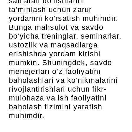
samarali bo'lishlarini
ta'minlash uchun zarur
yordamni ko'rsatish muhimdir.
Bunga mahsulot va savdo
bo'yicha treninglar, seminarlar,
ustozlik va maqsadlarga
erishishda yordam kirishi
mumkin. Shuningdek, savdo
menejerlari o'z faoliyatini
baholashlari va ko'nikmalarini
rivojlantirishlari uchun fikr-
mulohaza va ish faoliyatini
baholash tizimini yaratish
muhimdir.