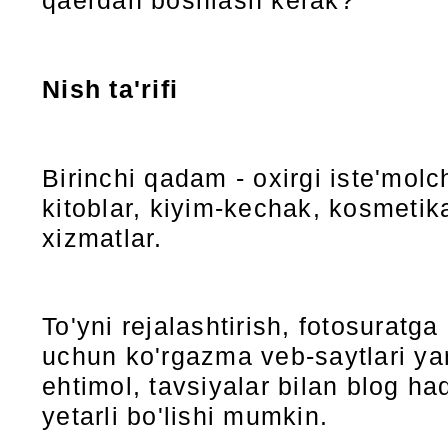
qaerdan boshlash kerak?
Nish ta'rifi
Birinchi qadam - oxirgi iste'molc
kitoblar, kiyim-kechak, kosmetika
xizmatlar.
To'yni rejalashtirish, fotosuratga
uchun ko'rgazma veb-saytlari yara
ehtimol, tavsiyalar bilan blog ha
yetarli bo'lishi mumkin.