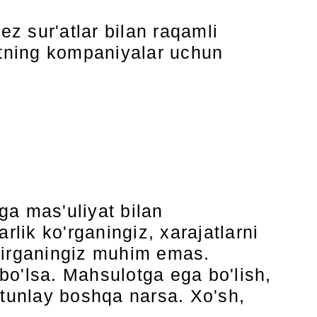
ez sur'atlar bilan raqamli
tning kompaniyalar uchun
ga mas'uliyat bilan
rlik ko'rganingiz, xarajatlarni
htirganingiz muhim emas.
bo'lsa. Mahsulotga ega bo'lish,
utunlay boshqa narsa. Xo'sh,