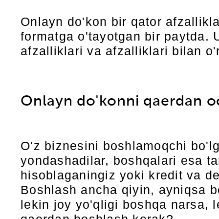
Onlayn do'kon bir qator afzallikl
formatga o'tayotgan bir paytda
afzalliklari va afzalliklari bilan 
Onlayn do'konni qaerdan oc
O'z biznesini boshlamoqchi bo'lg
yondashadilar, boshqalari esa tar
hisoblaganingiz yoki kredit va 
Boshlash ancha qiyin, ayniqsa bo
lekin joy yo'qligi boshqa narsa,