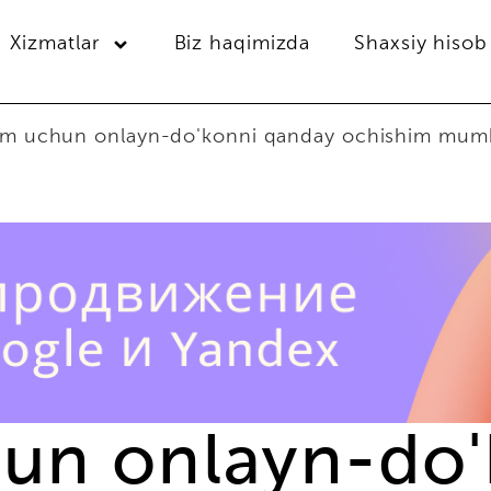
Xizmatlar
Biz haqimizda
Shaxsiy hisob
im uchun onlayn-do'konni qanday ochishim mum
un onlayn-do'