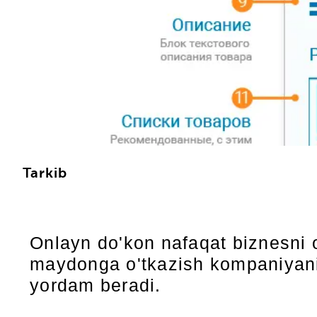
Tarkib
Onlayn do'kon nafaqat biznesni 
maydonga o'tkazish kompaniyani
yordam beradi.