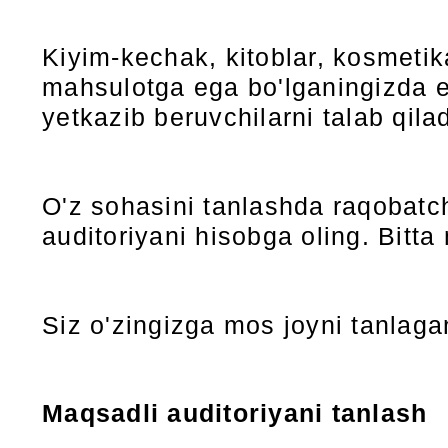
Kiyim-kechak, kitoblar, kosmetik
mahsulotga ega bo'lganingizda e
yetkazib beruvchilarni talab qila
O'z sohasini tanlashda raqobatch
auditoriyani hisobga oling. Bitta
Siz o'zingizga mos joyni tanlaga
Maqsadli auditoriyani tanlash