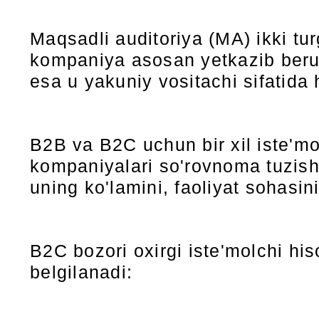
Maqsadli auditoriya (MA) ikki t
kompaniya asosan yetkazib beruv
esa u yakuniy vositachi sifatida 
B2B va B2C uchun bir xil iste'mol
kompaniyalari so'rovnoma tuzish
uning ko'lamini, faoliyat sohasin
B2C bozori oxirgi iste'molchi his
belgilanadi: