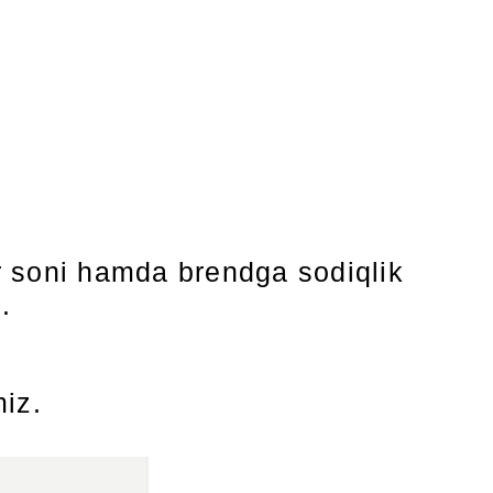
r soni hamda brendga sodiqlik
.
miz.