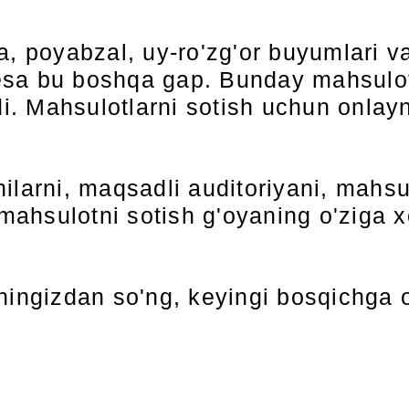
a, poyabzal, uy-ro'zg'or buyumlari v
sa bu boshqa gap. Bunday mahsulotl
di. Mahsulotlarni sotish uchun onlayn
ilarni, maqsadli auditoriyani, mahsul
 mahsulotni sotish g'oyaning o'ziga x
ningizdan so'ng, keyingi bosqichga o