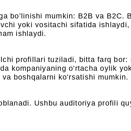
urga bo'linishi mumkin: B2B va B2C.
chi yoki vositachi sifatida ishlayd
ham ishlaydi.
chi profillari tuziladi, bitta farq bo
da kompaniyaning o'rtacha oylik yoki
i va boshqalarni ko'rsatishi mumkin.
oblanadi. Ushbu auditoriya profili qu