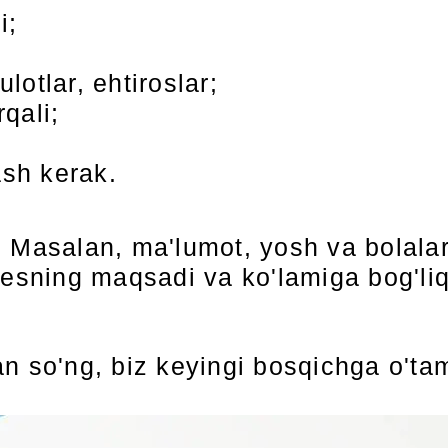
i;
otlar, ehtiroslar;
qali;
sh kerak.
. Masalan, ma'lumot, yosh va bolala
nesning maqsadi va ko'lamiga bog'liq
n so'ng, biz keyingi bosqichga o'ta