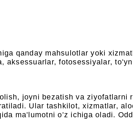
higa qanday mahsulotlar yoki xizmatl
, aksessuarlar, fotosessiyalar, to'yn
 olish, joyni bezatish va ziyofatlarni 
tiladi. Ular tashkilot, xizmatlar, alo
qida ma'lumotni o'z ichiga oladi. Odd