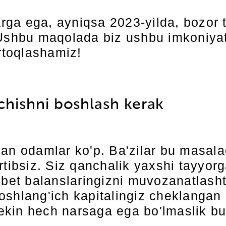
arga ega, ayniqsa 2023-yilda, bozor t
. Ushbu maqolada biz ushbu imkoniya
o'rtoqlashamiz!
hishni boshlash kerak
an odamlar ko'p. Ba'zilar bu masala
tibsiz. Siz qanchalik yaxshi tayyorga
debet balanslaringizni muvozanatlas
shlang'ich kapitalingiz cheklangan 
 lekin hech narsaga ega bo'lmaslik b