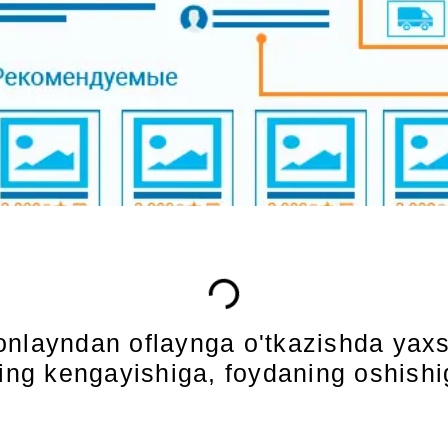
onlayndan oflaynga o'tkazishda yaxs
ng kengayishiga, foydaning oshishig