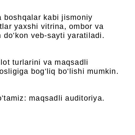
a boshqalar kabi jismoniy
ar yaxshi vitrina, ombor va
 do'kon veb-sayti yaratiladi.
ot turlarini va maqsadli
osligiga bog'liq bo'lishi mumkin.
'tamiz: maqsadli auditoriya.