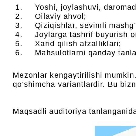
Yoshi, joylashuvi, daromad
Oilaviy ahvol;
Qiziqishlar, sevimli mashg'ul
Joylarga tashrif buyurish or
Xarid qilish afzalliklari;
Mahsulotlarni qanday tanla
Mezonlar kengaytirilishi mumkin
qo'shimcha variantlardir. Bu biz
Maqsadli auditoriya tanlanganida