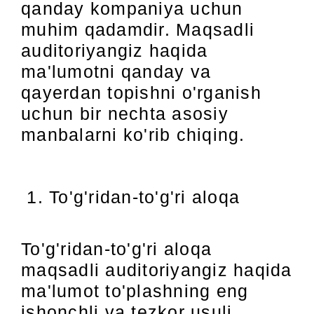
qanday kompaniya uchun
muhim qadamdir. Maqsadli
auditoriyangiz haqida
ma'lumotni qanday va
qayerdan topishni o'rganish
uchun bir nechta asosiy
manbalarni ko'rib chiqing.
To'g'ridan-to'g'ri aloqa
To'g'ridan-to'g'ri aloqa
maqsadli auditoriyangiz haqida
ma'lumot to'plashning eng
ishonchli va tezkor usuli