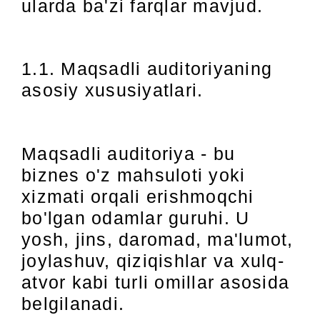
ularda ba'zi farqlar mavjud.
1.1. Maqsadli auditoriyaning
asosiy xususiyatlari.
Maqsadli auditoriya - bu
biznes o'z mahsuloti yoki
xizmati orqali erishmoqchi
bo'lgan odamlar guruhi. U
yosh, jins, daromad, ma'lumot,
joylashuv, qiziqishlar va xulq-
atvor kabi turli omillar asosida
belgilanadi.