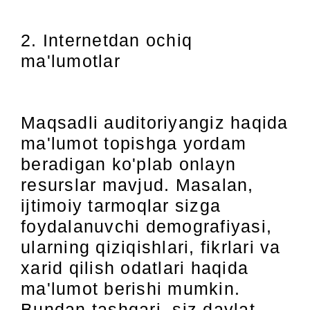
2. Internetdan ochiq
ma'lumotlar
Maqsadli auditoriyangiz haqida
ma'lumot topishga yordam
beradigan ko'plab onlayn
resurslar mavjud. Masalan,
ijtimoiy tarmoqlar sizga
foydalanuvchi demografiyasi,
ularning qiziqishlari, fikrlari va
xarid qilish odatlari haqida
ma'lumot berishi mumkin.
Bundan tashqari, siz davlat