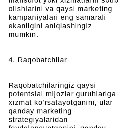
mahsulot yoki xizmatlarni sotib
olishlarini va qaysi marketing
kampaniyalari eng samarali
ekanligini aniqlashingiz
mumkin.
4. Raqobatchilar
Raqobatchilaringiz qaysi
potentsial mijozlar guruhlariga
xizmat ko'rsatayotganini, ular
qanday marketing
strategiyalaridan
foydalanayotganini, qanday