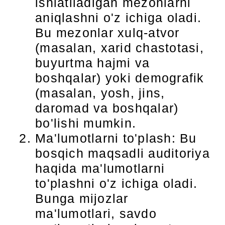
ishlatiladigan mezonlarni
aniqlashni o'z ichiga oladi.
Bu mezonlar xulq-atvor
(masalan, xarid chastotasi,
buyurtma hajmi va
boshqalar) yoki demografik
(masalan, yosh, jins,
daromad va boshqalar)
bo'lishi mumkin.
Ma'lumotlarni to'plash: Bu
bosqich maqsadli auditoriya
haqida ma'lumotlarni
to'plashni o'z ichiga oladi.
Bunga mijozlar
ma'lumotlari, savdo