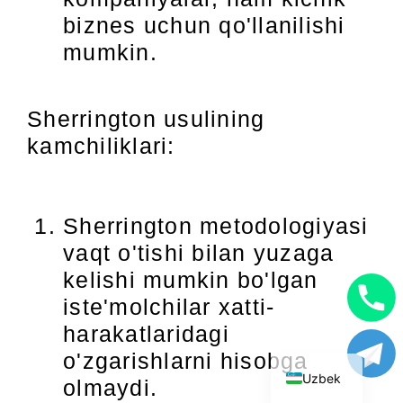
biznes uchun qo'llanilishi
mumkin.
Sherrington usulining
kamchiliklari:
Sherrington metodologiyasi
vaqt o'tishi bilan yuzaga
kelishi mumkin bo'lgan
iste'molchilar xatti-
English
harakatlaridagi
Russian
o'zgarishlarni hisobga
Uzbek
olmaydi.