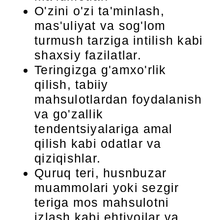
O'zini o'zi ta'minlash,
mas'uliyat va sog'lom
turmush tarziga intilish kabi
shaxsiy fazilatlar.
Teringizga g'amxo'rlik
qilish, tabiiy
mahsulotlardan foydalanish
va go'zallik
tendentsiyalariga amal
qilish kabi odatlar va
qiziqishlar.
Quruq teri, husnbuzar
muammolari yoki sezgir
teriga mos mahsulotni
izlash kabi ehtiyojlar va