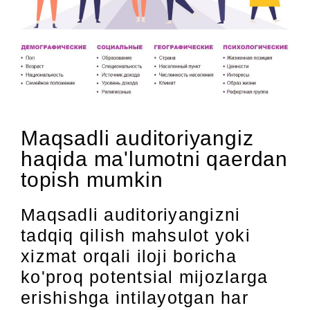
Maqsadli auditoriyangiz
haqida ma'lumotni qaerdan
topish mumkin
Maqsadli auditoriyangizni
tadqiq qilish mahsulot yoki
xizmat orqali iloji boricha
ko'proq potentsial mijozlarga
erishishga intilayotgan har