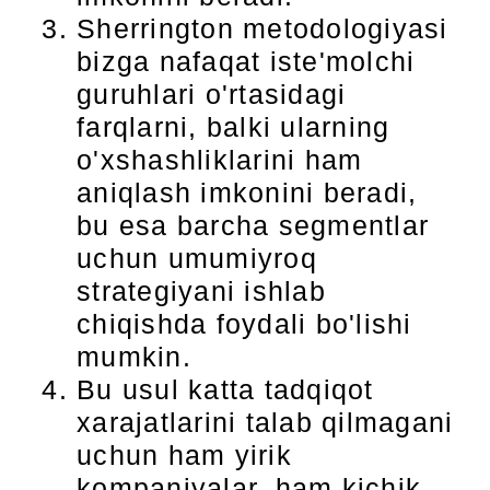
Sherrington metodologiyasi
bizga nafaqat iste'molchi
guruhlari o'rtasidagi
farqlarni, balki ularning
o'xshashliklarini ham
aniqlash imkonini beradi,
bu esa barcha segmentlar
uchun umumiyroq
strategiyani ishlab
chiqishda foydali bo'lishi
mumkin.
Bu usul katta tadqiqot
xarajatlarini talab qilmagani
uchun ham yirik
kompaniyalar, ham kichik