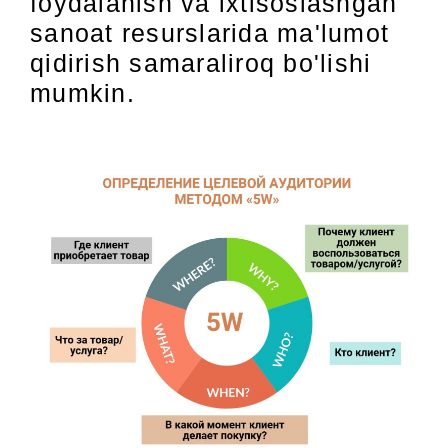
foydalanish va ixtisoslashgan
sanoat resurslarida ma'lumot
qidirish samaraliroq bo'lishi
mumkin.