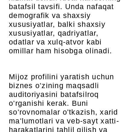
batafsil tavsifi. Unda nafaqat
demografik va shaxsiy
xususiyatlar, balki shaxsiy
xususiyatlar, qadriyatlar,
odatlar va xulq-atvor kabi
omillar ham hisobga olinadi.
Mijoz profilini yaratish uchun
biznes o'zining maqsadli
auditoriyasini batafsilroq
o'rganishi kerak. Buni
so'rovnomalar o'tkazish, xarid
ma'lumotlari va veb-sayt xatti-
harakatlarini tahlil qilish va