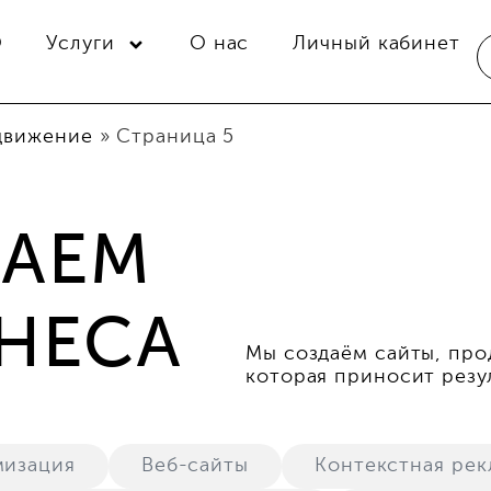
O
Услуги
О нас
Личный кабинет
движение
»
Страница 5
ШАЕМ
ЗНЕСА
Мы создаём сайты, про
которая приносит резу
мизация
Веб-сайты
Контекстная рек