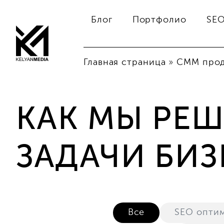
Блог
Портфолио
SE
Главная страница
»
СММ про
КАК МЫ РЕ
ЗАДАЧИ БИ
Все
SEO опти