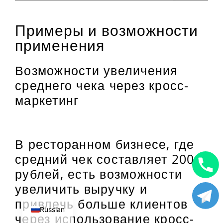
Примеры и возможности
применения
Возможности увеличения
среднего чека через кросс-
маркетинг
В ресторанном бизнесе, где
средний чек составляет 2000
рублей, есть возможности
Uzbek
увеличить выручку и
English
привлечь больше клиентов
Russian
через использование кросс-