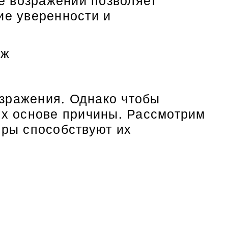
е возражений позволяет
ие уверенности и
аж
озражения. Однако чтобы
их основе причины. Рассмотрим
оры способствуют их