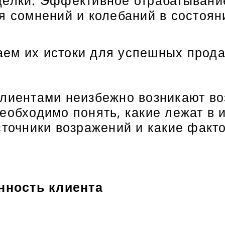
делки. Эффективное отрабатывани
я сомнений и колебаний в состоян
аем их истоки для успешных прод
клиентами неизбежно возникают в
еобходимо понять, какие лежат в 
сточники возражений и какие факт
нность клиента