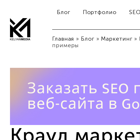
Блог
Портфолио
SE
Главная
»
Блог
»
Маркетинг
»
примеры
Крауд марке