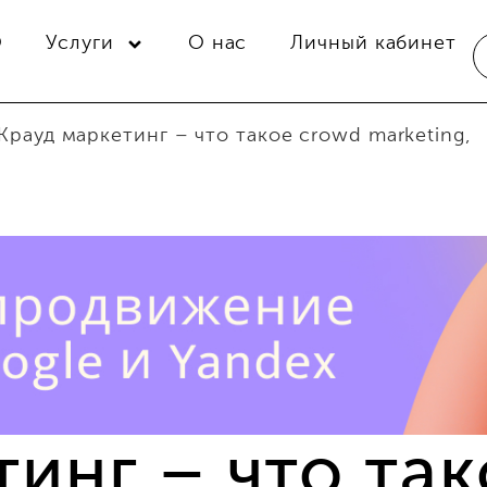
O
Услуги
О нас
Личный кабинет
Крауд маркетинг – что такое crowd marketing,
тинг – что та