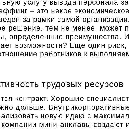
льную услугу вывода персонала за
таффинг – это некое экономическо
ыведен за рамки самой организаци
ое решение, тем не менее, может 
ы, определенные преимущества. Ит
дает возможности? Еще один риск,
 отношение работников к выполняе
тивность трудовых ресурсов
ется контракт. Хорошие специалис
ожно дольше. Внутрикорпоративны
еализовать новую идею с максимал
компании мини-анклавы создают и 