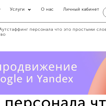
O
Услуги
О нас
Личный кабинет
Аутстаффинг персонала что это простыми сло
тво
 персонала чт