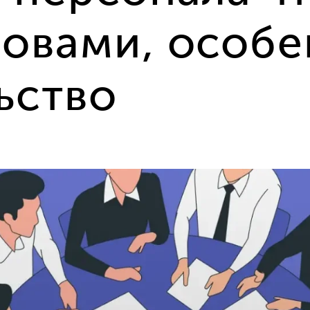
овами, особе
ьство