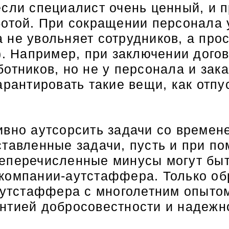
сли специалист очень ценный, и п
отой. При сокращении персонала у
не увольняет сотрудников, а прос
). Например, при заключении дого
отников, но не у персонала и зак
арантировать такие вещи, как отпу
ивно аутсорсить задачи со времен
ставленные задачи, пусть и при п
шеперечисленные минусы могут бы
компании-аутстаффера. Только о
тстаффера с многолетним опытом
нтией добросовестности и надеж