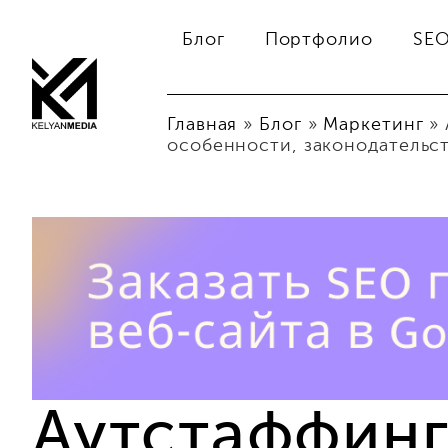
Блог
Портфолио
SE
Главная
»
Блог
»
Маркетинг
»
особенности, законодательс
Аутстаффинг