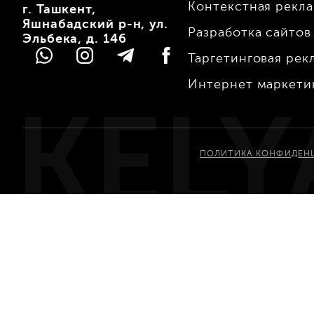
Контекстная рекл
г. Ташкент,
Яшнабадский р-н, ул.
Разработка сайтов
Эльбека, д. 146
Таргетинговая рек
Интернет маркети
KELY
ПОЛИТИКА КОНФИДЕН