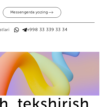
Messengerda yozing
tlari
+998 33 339 33 34
h, tekshirish