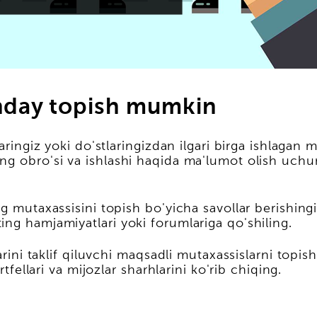
nday topish mumkin
aringiz yoki do'stlaringizdan ilgari birga ishlagan 
g obro'si va ishlashi haqida ma'lumot olish uchun
g mutaxassisini topish bo'yicha savollar berishingiz
ng hamjamiyatlari yoki forumlariga qo'shiling.
larini taklif qiluvchi maqsadli mutaxassislarni top
tfellari va mijozlar sharhlarini ko'rib chiqing.