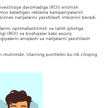
nvestitsiya daromadiga (ROI) erishish
ng mos keladigan reklama kampaniyalarini
biznes natijalarini yaxshilash imkonini beradi.
ini optimallashtirish va tahlil qilishga
ligi (ROI) va boshqalar kabi asosiy
giyalarni aniqlash va natijalarni yaxshilash
h muhimdir. Ularning portfelini ko'rib chiqing