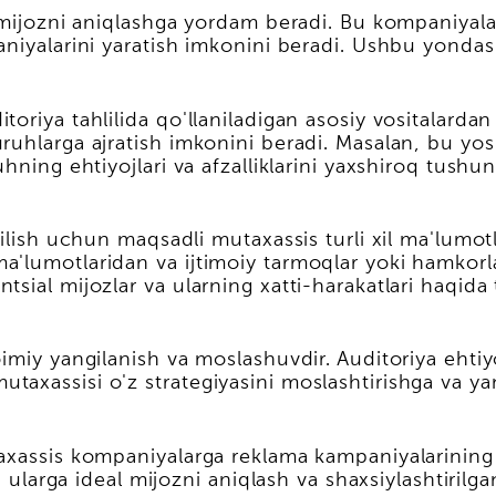
 mijozni aniqlashga yordam beradi. Bu kompaniyalar
niyalarini yaratish imkonini beradi. Ushbu yondashu
oriya tahlilida qo'llaniladigan asosiy vositalardan
uhlarga ajratish imkonini beradi. Masalan, bu yosh,
hning ehtiyojlari va afzalliklarini yaxshiroq tushun
qilish uchun maqsadli mutaxassis turli xil ma'lumot
a'lumotlaridan va ijtimoiy tarmoqlar yoki hamkor
sial mijozlar va ularning xatti-harakatlari haqida 
iy yangilanish va moslashuvdir. Auditoriya ehtiyojla
xassisi o'z strategiyasini moslashtirishga va yangi
.
taxassis kompaniyalarga reklama kampaniyalarining
i ularga ideal mijozni aniqlash va shaxsiylashtirilg