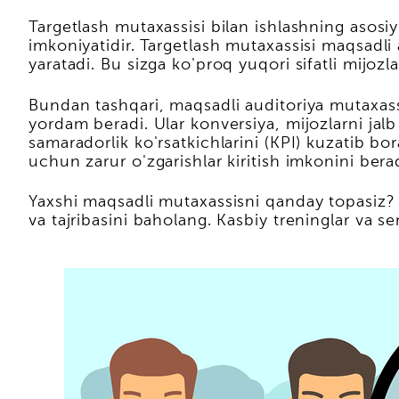
Targetlash mutaxassisi bilan ishlashning asosiy
imkoniyatidir. Targetlash mutaxassisi maqsadli 
yaratadi. Bu sizga ko'proq yuqori sifatli mijozl
Bundan tashqari, maqsadli auditoriya mutaxassis
yordam beradi. Ular konversiya, mijozlarni jalb
samaradorlik ko'rsatkichlarini (KPI) kuzatib bor
uchun zarur o'zgarishlar kiritish imkonini berad
Yaxshi maqsadli mutaxassisni qanday topasiz? B
va tajribasini baholang. Kasbiy treninglar va ser