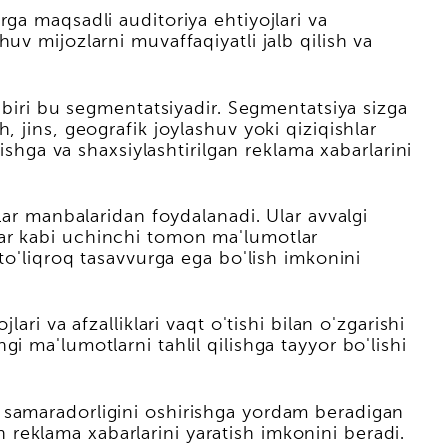
ga maqsadli auditoriya ehtiyojlari va
v mijozlarni muvaffaqiyatli jalb qilish va
 biri bu segmentatsiyadir. Segmentatsiya sizga
 jins, geografik joylashuv yoki qiziqishlar
ishga va shaxsiylashtirilgan reklama xabarlarini
lar manbalaridan foydalanadi. Ular avvalgi
lar kabi uchinchi tomon ma'lumotlar
to'liqroq tasavvurga ega bo'lish imkonini
ri va afzalliklari vaqt o'tishi bilan o'zgarishi
 ma'lumotlarni tahlil qilishga tayyor bo'lishi
 samaradorligini oshirishga yordam beradigan
an reklama xabarlarini yaratish imkonini beradi.