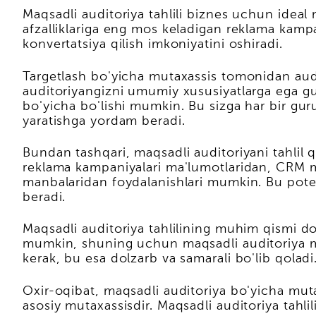
Maqsadli auditoriya tahlili biznes uchun ideal
afzalliklariga eng mos keladigan reklama kampa
konvertatsiya qilish imkoniyatini oshiradi.
Targetlash bo'yicha mutaxassis tomonidan audit
auditoriyangizni umumiy xususiyatlarga ega gur
bo'yicha bo'lishi mumkin. Bu sizga har bir guru
yaratishga yordam beradi.
Bundan tashqari, maqsadli auditoriyani tahlil 
reklama kampaniyalari ma'lumotlaridan, CRM m
manbalaridan foydalanishlari mumkin. Bu potent
beradi.
Maqsadli auditoriya tahlilining muhim qismi doim
mumkin, shuning uchun maqsadli auditoriya muta
kerak, bu esa dolzarb va samarali bo'lib qoladi
Oxir-oqibat, maqsadli auditoriya bo'yicha mu
asosiy mutaxassisdir. Maqsadli auditoriya tahlil