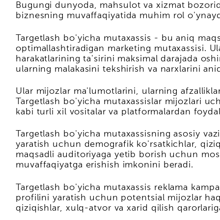
Bugungi dunyoda, mahsulot va xizmat bozorida
biznesning muvaffaqiyatida muhim rol o'ynaydi
Targetlash bo'yicha mutaxassis - bu aniq maqs
optimallashtiradigan marketing mutaxassisi. Ula
harakatlarining ta'sirini maksimal darajada o
ularning malakasini tekshirish va narxlarini ani
Ular mijozlar ma'lumotlarini, ularning afzalliklar
Targetlash bo'yicha mutaxassislar mijozlari u
kabi turli xil vositalar va platformalardan foyda
Targetlash bo'yicha mutaxassisning asosiy vazifa
yaratish uchun demografik ko'rsatkichlar, qiziq
maqsadli auditoriyaga yetib borish uchun mosl
muvaffaqiyatga erishish imkonini beradi.
Targetlash bo'yicha mutaxassis reklama kampaniy
profilini yaratish uchun potentsial mijozlar ha
qiziqishlar, xulq-atvor va xarid qilish qarorlar