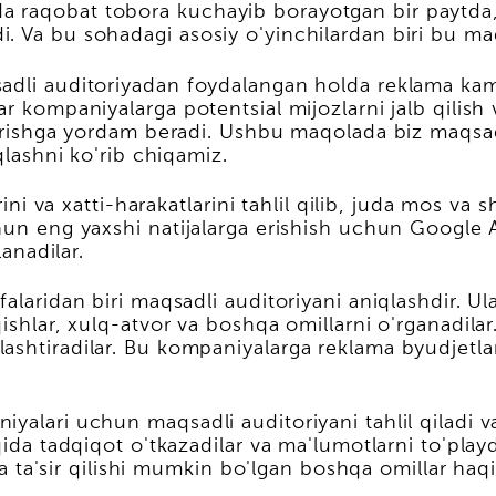
 raqobat tobora kuchayib borayotgan bir paytda, 
. Va bu sohadagi asosiy o'yinchilardan biri bu maq
adli auditoriyadan foydalangan holda reklama kamp
r kompaniyalarga potentsial mijozlarni jalb qilish 
shirishga yordam beradi. Ushbu maqolada biz maqs
qlashni ko'rib chiqamiz.
ini va xatti-harakatlarini tahlil qilib, juda mos va s
chun eng yaxshi natijalarga erishish uchun Google
lanadilar.
laridan biri maqsadli auditoriyani aniqlashdir. Ular
ishlar, xulq-atvor va boshqa omillarni o'rganadila
ashtiradilar. Bu kompaniyalarga reklama byudjetlar
alari uchun maqsadli auditoriyani tahlil qiladi va 
qida tadqiqot o'tkazadilar va ma'lumotlarni to'playd
iga ta'sir qilishi mumkin bo'lgan boshqa omillar haq