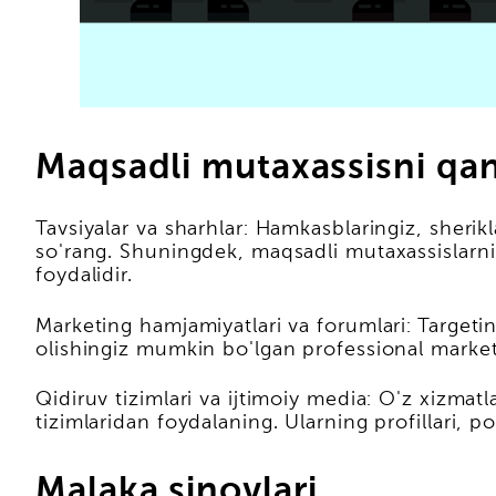
Maqsadli mutaxassisni qa
Tavsiyalar va sharhlar: Hamkasblaringiz, sherikl
so'rang. Shuningdek, maqsadli mutaxassislarnin
foydalidir.
Marketing hamjamiyatlari va forumlari: Targetin
olishingiz mumkin bo'lgan professional marketi
Qidiruv tizimlari va ijtimoiy media: O'z xizmat
tizimlaridan foydalaning. Ularning profillari, por
Malaka sinovlari