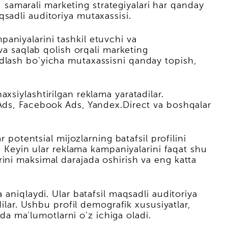
samarali marketing strategiyalari har qanday
sadli auditoriya mutaxassisi.
aniyalarini tashkil etuvchi va
va saqlab qolish orqali marketing
adlash bo'yicha mutaxassisni qanday topish,
haxsiylashtirilgan reklama yaratadilar.
 Ads, Facebook Ads, Yandex.Direct va boshqalar
 potentsial mijozlarning batafsil profilini
r. Keyin ular reklama kampaniyalarini faqat shu
ini maksimal darajada oshirish va eng katta
aniqlaydi. Ular batafsil maqsadli auditoriya
ilar. Ushbu profil demografik xususiyatlar,
ida ma'lumotlarni o'z ichiga oladi.