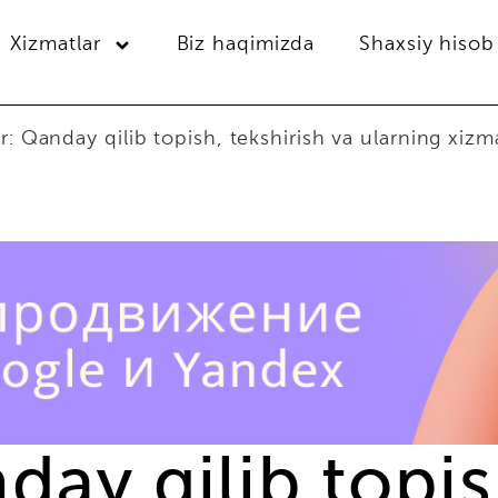
Xizmatlar
Biz haqimizda
Shaxsiy hisob
r: Qanday qilib topish, tekshirish va ularning xizma
day qilib topis