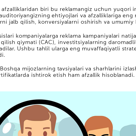
 afzalliklaridan biri bu reklamangiz uchun yuqori i
auditoriyangizning ehtiyojlari va afzalliklariga e
arni jalb qilish, konversiyalarni oshirish va umumiy 
lari kompaniyalarga reklama kampaniyalari natijalar
 qilish qiymati (CAC), investitsiyalarning daromadli
adilar. Ushbu tahlil ularga eng muvaffaqiyatli strate
i.
oshqa mijozlarning tavsiyalari va sharhlarini izlas
tifikatlarda ishtirok etish ham afzallik hisoblanadi.