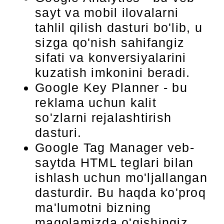
sayt va mobil ilovalarni
tahlil qilish dasturi bo'lib, u
sizga qo'nish sahifangiz
sifati va konversiyalarini
kuzatish imkonini beradi.
Google Key Planner - bu
reklama uchun kalit
so'zlarni rejalashtirish
dasturi.
Google Tag Manager veb-
saytda HTML teglari bilan
ishlash uchun mo'ljallangan
dasturdir. Bu haqda ko'proq
ma'lumotni bizning
maqolamizda o'qishingiz