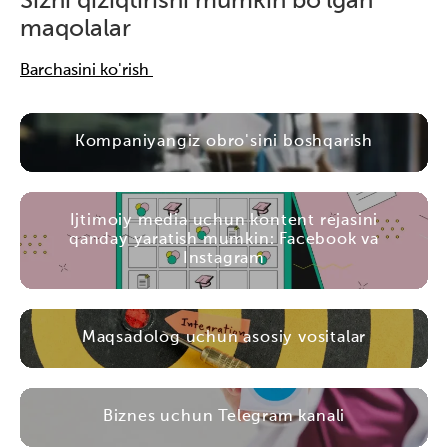
Sizni qiziqtirishi mumkin bo'lgan
maqolalar
Barchasini ko'rish
Kompaniyangiz obro'sini boshqarish
Ijtimoiy media uchun kontent rejasini
qanday yaratish mumkin: Facebook va
Instagram
Maqsadolog uchun asosiy vositalar
Biznes uchun Telegram kanali