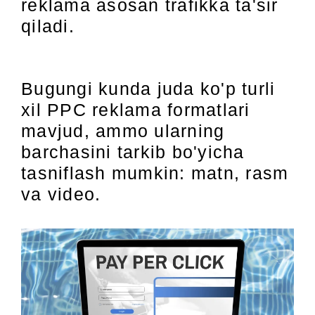
reklama asosan trafikka ta'sir
qiladi.
Bugungi kunda juda ko'p turli
xil PPC reklama formatlari
mavjud, ammo ularning
barchasini tarkib bo'yicha
tasniflash mumkin: matn, rasm
va video.