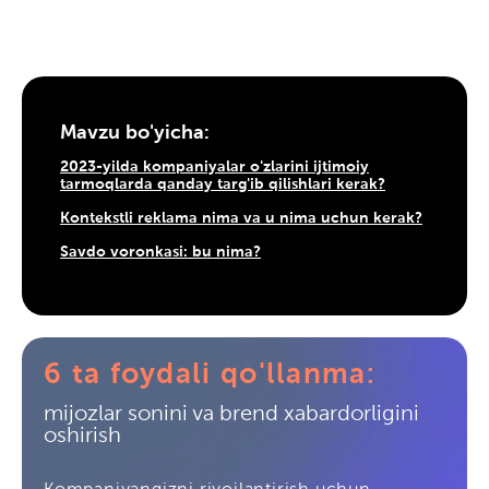
Mavzu bo'yicha:
2023-yilda kompaniyalar o'zlarini ijtimoiy
tarmoqlarda qanday targ'ib qilishlari kerak?
Kontekstli reklama nima va u nima uchun kerak?
Savdo voronkasi: bu nima?
6 ta foydali qo'llanma:
mijozlar sonini va brend xabardorligini
oshirish