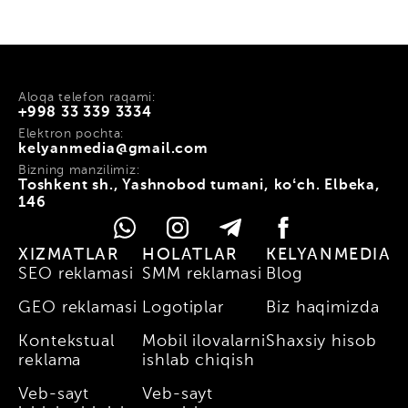
Aloqa telefon raqami:
+998 33 339 3334
Elektron pochta:
kelyanmedia@gmail.com
Bizning manzilimiz:
Toshkent sh., Yashnobod tumani, koʻch. Elbeka,
146
XIZMATLAR
HOLATLAR
KELYANMEDIA
SEO reklamasi
SMM reklamasi
Blog
GEO reklamasi
Logotiplar
Biz haqimizda
Kontekstual
Mobil ilovalarni
Shaxsiy hisob
reklama
ishlab chiqish
Veb-sayt
Veb-sayt