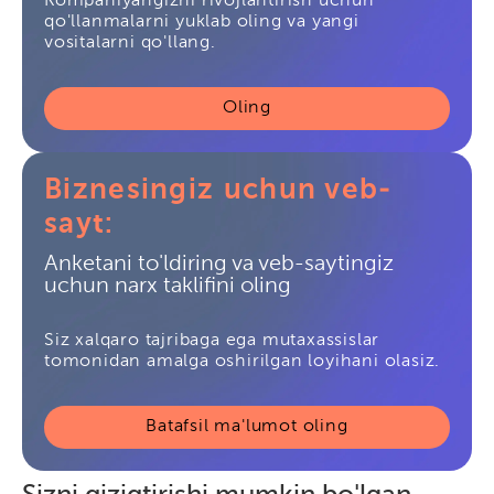
Kompaniyangizni rivojlantirish uchun
qo'llanmalarni yuklab oling va yangi
vositalarni qo'llang.
Oling
Biznesingiz uchun veb-
sayt:
Anketani to'ldiring va veb-saytingiz
uchun narx taklifini oling
Siz xalqaro tajribaga ega mutaxassislar
tomonidan amalga oshirilgan loyihani olasiz.
Batafsil ma'lumot oling