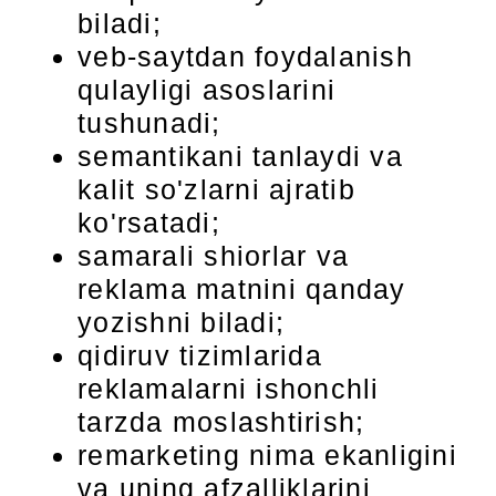
biladi;
veb-saytdan foydalanish
qulayligi asoslarini
tushunadi;
semantikani tanlaydi va
kalit so'zlarni ajratib
ko'rsatadi;
samarali shiorlar va
reklama matnini qanday
yozishni biladi;
qidiruv tizimlarida
reklamalarni ishonchli
tarzda moslashtirish;
remarketing nima ekanligini
va uning afzalliklarini