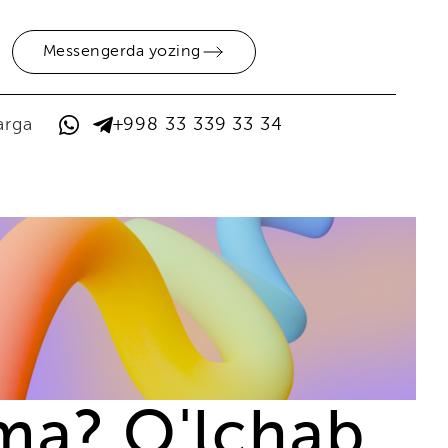
Messengerda yozing
arga
+998 33 339 33 34
ima? O'lchab