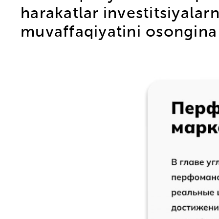
harakatlar investitsiyala
muvaffaqiyatini osongina a