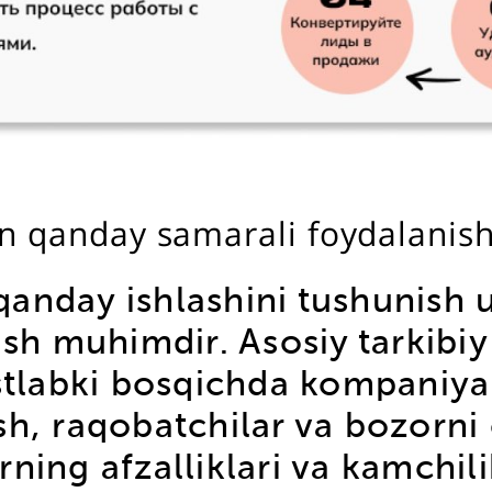
n qanday samarali foydalani
qanday ishlashini tushunish 
ish muhimdir. Asosiy tarkibi
astlabki bosqichda kompaniy
ilish, raqobatchilar va bozorn
ning afzalliklari va kamchili