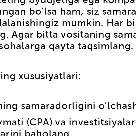
keting byudjetiga ega kompan
angan bo'lsa ham, siz samar
dalanishingiz mumkin. Har bi
ng. Agar bitta vositaning sam
 sohalarga qayta taqsimlang.
ng xususiyatlari:
ning samaradorligini o'lchas
iymati (CPA) va investitsiyala
larini baholang.