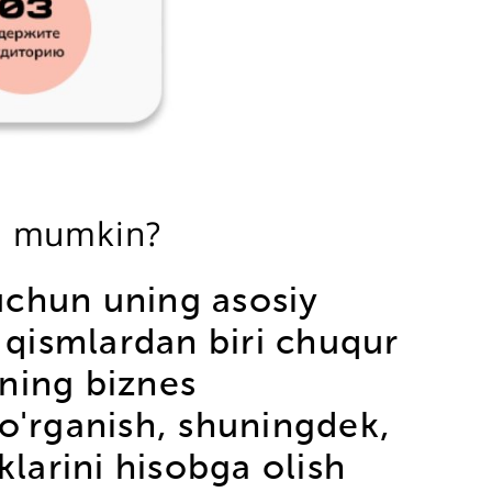
sh mumkin?
uchun uning asosiy
y qismlardan biri chuqur
aning biznes
i o'rganish, shuningdek,
klarini hisobga olish