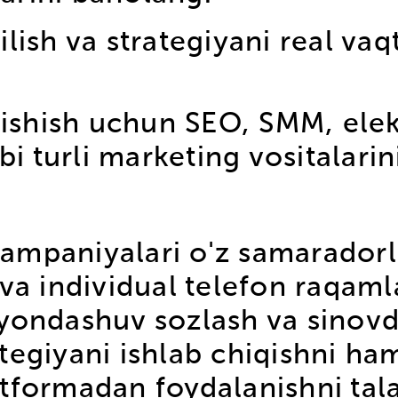
qilish va strategiyani real va
rishish uchun SEO, SMM, ele
i turli marketing vositalarin
ampaniyalari o'z samaradorl
 va individual telefon raqaml
yondashuv sozlash va sinovd
tegiyani ishlab chiqishni ha
tformadan foydalanishni tala