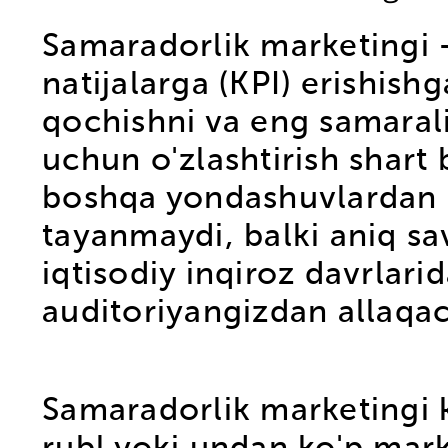
Samaradorlik marketingi -
natijalarga (KPI) erishish
qochishni va eng samarali 
uchun o'zlashtirish shart
boshqa yondashuvlardan f
tayanmaydi, balki aniq sa
iqtisodiy inqiroz davrlari
auditoriyangizdan allaqac
Samaradorlik marketingi ka