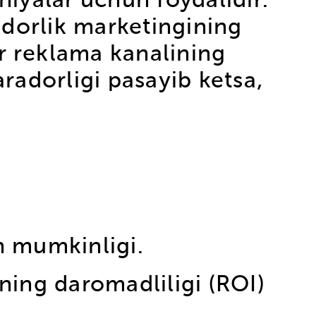
iyalar uchun foydalidir.
adorlik marketingining
r reklama kanalining
aradorligi pasayib ketsa,
h mumkinligi.
rning daromadliligi (ROI)