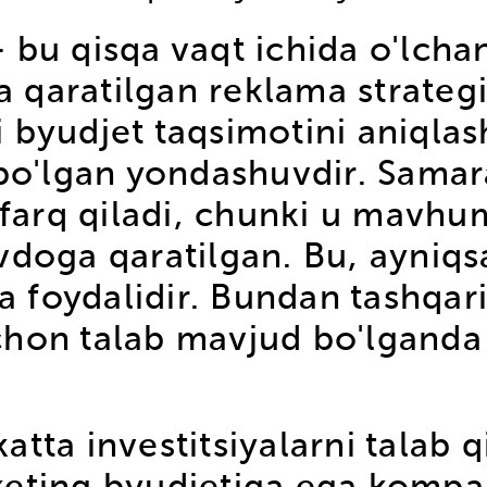
 bu qisqa vaqt ichida o'lch
ga qaratilgan reklama strategi
byudjet taqsimotini aniqlash
 bo'lgan yondashuvdir. Samar
arq qiladi, chunki u mavhum
vdoga qaratilgan. Bu, ayniqs
da foydalidir. Bundan tashqa
hon talab mavjud bo'lganda 
tta investitsiyalarni talab 