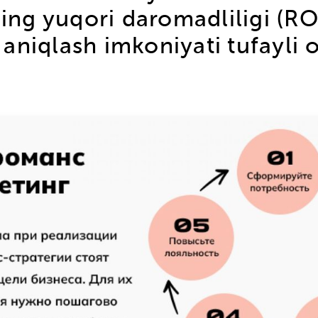
rning yuqori daromadliligi (R
niqlash imkoniyati tufayli o