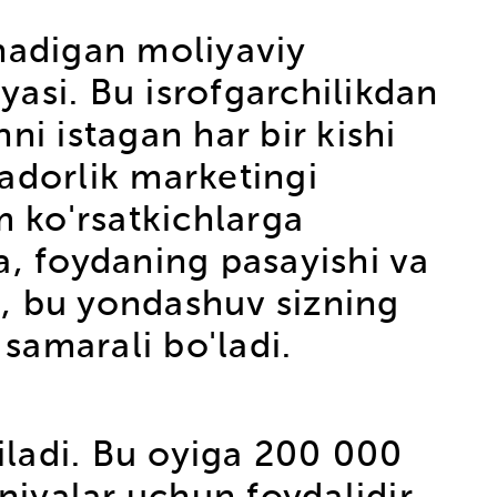
anadigan moliyaviy
yasi. Bu isrofgarchilikdan
ni istagan har bir kishi
adorlik marketingi
 ko'rsatkichlarga
a, foydaning pasayishi va
ri, bu yondashuv sizning
samarali bo'ladi.
qiladi. Bu oyiga 200 000