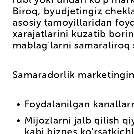
rubl yoki undan ko'p mar
Biroq, byudjetingiz chekl
asosiy tamoyillaridan foy
xarajatlarini kuzatib bori
mablag'larni samaraliroq
Samaradorlik marketingini
Foydalanilgan kanallar
Mijozlarni jalb qilish q
kabi biznes ko'rsatkich