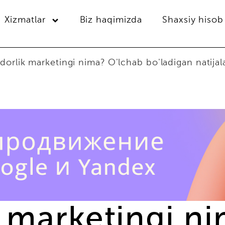
Xizmatlar
Biz haqimizda
Shaxsiy hisob
orlik marketingi nima? O'lchab bo'ladigan natijal
 marketingi n