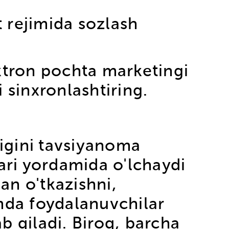
qt rejimida sozlash
ktron pochta marketingi
i sinxronlashtiring.
igini tavsiyanoma
ari yordamida o'lchaydi
an o'tkazishni,
mda foydalanuvchilar
b qiladi. Biroq, barcha