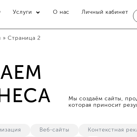
O
Услуги
О нас
Личный кабинет
ы
»
Страница 2
ШАЕМ
ЗНЕСА
Мы создаём сайты, про
которая приносит резу
мизация
Веб-сайты
Контекстная рек