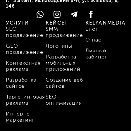
г. Ташкент, Яшнабадский р-н, ул. Эльбека, д.
146
УСЛУГИ
КЕЙСЫ
KELYANMEDIA
SEO
SMM
Блог
продвижение
продвижение
О нас
GEO
Логотипы
Личный
продвижение
Разработка
кабинет
Контекстная
мобильных
реклама
приложений
Разработка
Создание веб
сайтов
сайтов
Таргетинговая
SEO
реклама
оптимизация
Интернет
маркетинг