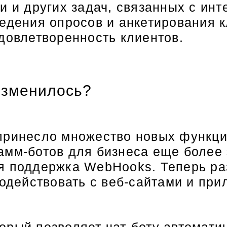
и и других задач, связанных с инт
едения опросов и анкетирования к
довлетворенность клиентов.
изменилось?
принесло множество новых функци
амм-ботов для бизнеса еще более
я поддержка WebHooks. Теперь раз
модействовать с веб-сайтами и пр
орый позволяет чат-боту автомати