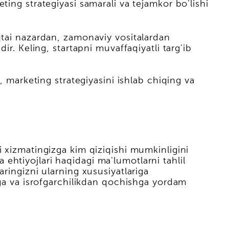
ing strategiyasi samarali va tejamkor bo'lishi
qtai nazardan, zamonaviy vositalardan
r. Keling, startapni muvaffaqiyatli targ'ib
, marketing strategiyasini ishlab chiqing va
i xizmatingizga kim qiziqishi mumkinligini
a ehtiyojlari haqidagi ma'lumotlarni tahlil
ringizni ularning xususiyatlariga
hga va isrofgarchilikdan qochishga yordam