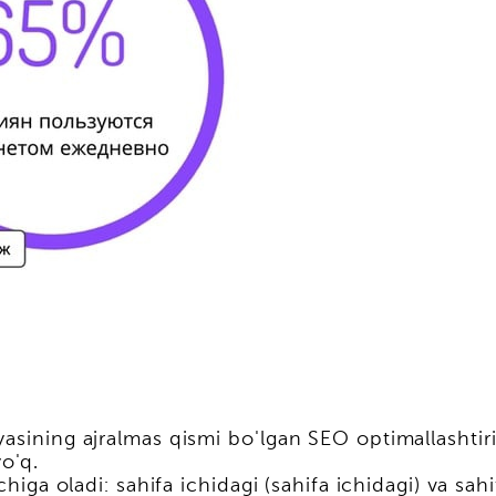
yasining ajralmas qismi bo'lgan SEO optimallashtir
yo'q.
chiga oladi: sahifa ichidagi (sahifa ichidagi) va sah