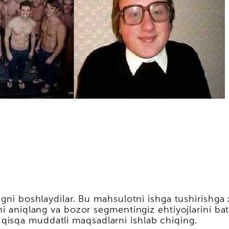
ngni boshlaydilar. Bu mahsulotni ishga tushirishga
i aniqlang va bozor segmentingiz ehtiyojlarini bata
isqa muddatli maqsadlarni ishlab chiqing.