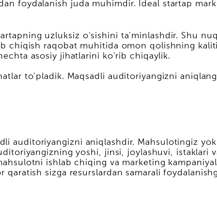
dan foydalanish juda muhimdir. Ideal startap market
artapning uzluksiz o'sishini ta'minlashdir. Shu nu
ab chiqish raqobat muhitida omon qolishning kalitidi
echta asosiy jihatlarini ko'rib chiqaylik.
atlar to'pladik. Maqsadli auditoriyangizni aniqlang
i auditoriyangizni aniqlashdir. Mahsulotingiz yok
itoriyangizning yoshi, jinsi, joylashuvi, istaklari v
 mahsulotni ishlab chiqing va marketing kampaniyala
or qaratish sizga resurslardan samarali foydalanis