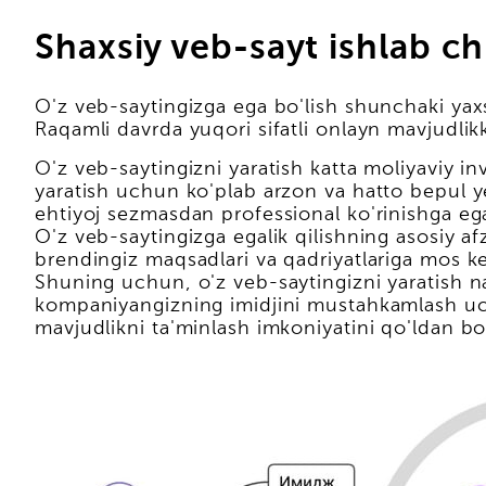
Shaxsiy veb-sayt ishlab ch
O'z veb-saytingizga ega bo'lish shunchaki yax
Raqamli davrda yuqori sifatli onlayn mavjudlikk
O'z veb-saytingizni yaratish katta moliyaviy in
yaratish uchun ko'plab arzon va hatto bepul y
ehtiyoj sezmasdan professional ko'rinishga ega 
O'z veb-saytingizga egalik qilishning asosiy af
brendingiz maqsadlari va qadriyatlariga mos kel
Shuning uchun, o'z veb-saytingizni yaratish nafa
kompaniyangizning imidjini mustahkamlash uch
mavjudlikni ta'minlash imkoniyatini qo'ldan b