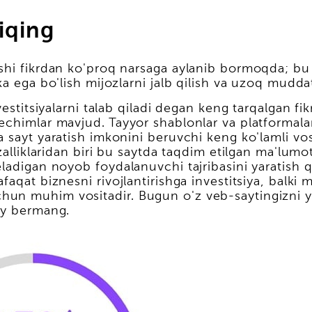
iqing
shi fikrdan ko'proq narsaga aylanib bormoqda; bu 
a ega bo'lish mijozlarni jalb qilish va uzoq muddat
vestitsiyalarni talab qiladi degan keng tarqalgan f
echimlar mavjud. Tayyor shablonlar va platformalar
sayt yaratish imkonini beruvchi keng ko'lamli vosit
zalliklaridan biri bu saytda taqdim etilgan ma'lumot
adigan noyob foydalanuvchi tajribasini yaratish qo
qat biznesni rivojlantirishga investitsiya, balki m
un muhim vositadir. Bugun o'z veb-saytingizni ya
oy bermang.