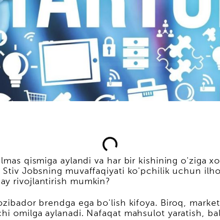
lmas qismiga aylandi va har bir kishining o'ziga xo
a Stiv Jobsning muvaffaqiyati ko'pchilik uchun ilh
ay rivojlantirish mumkin?
jozibador brendga ega bo'lish kifoya. Biroq, mark
i omilga aylanadi. Nafaqat mahsulot yaratish, balki