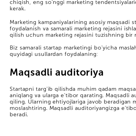
chiqish, eng so'nggi marketing tendentsiyalari
kerak.
Marketing kampaniyalarining asosiy maqsadi st
foydalanish va samarali marketing rejasini ishl
qilish uchun marketing rejasini tuzishning bir n
Biz samarali startap marketingi bo'yicha maslah
quyidagi usullardan foydalaning:
Maqsadli auditoriya
Startapni targ'ib qilishda muhim qadam maqsadl
aniqlang va ularga e'tibor qarating. Maqsadli aud
qiling. Ularning ehtiyojlariga javob beradigan
moslashtiring. Maqsadli auditoriyangizga e'tib
beradi.