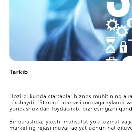
Tarkib
Hozirgi kunda startaplar biznes muhitining ajra
o'xshaydi. "Startap" atamasi modaga aylandi v
yondashuvidan foydalanib, biznesingizni qand
Bir qarashda, yaxshi mahsulot yoki xizmat va 
marketing rejasi muvaffaqiyat uchun hal qiluvch