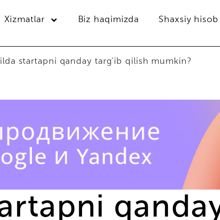
Xizmatlar
Biz haqimizda
Shaxsiy hisob
lda startapni qanday targ'ib qilish mumkin?
artapni qanday 