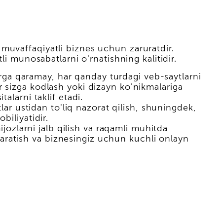
muvaffaqiyatli biznes uchun zaruratdir.
li munosabatlarni o'rnatishning kalitidir.
ikrga qaramay, har qanday turdagi veb-saytlarni
 sizga kodlash yoki dizayn ko'nikmalariga
alarni taklif etadi.
lar ustidan to'liq nazorat qilish, shuningdek,
biliyatidir.
ijozlarni jalb qilish va raqamli muhitda
ratish va biznesingiz uchun kuchli onlayn