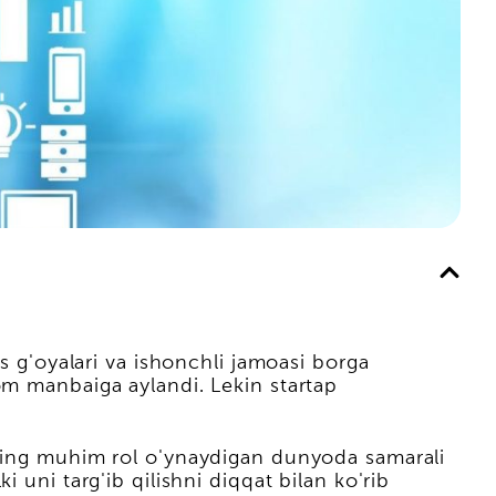
s g'oyalari va ishonchli jamoasi borga
om manbaiga aylandi. Lekin startap
eting muhim rol o'ynaydigan dunyoda samarali
 uni targ'ib qilishni diqqat bilan ko'rib