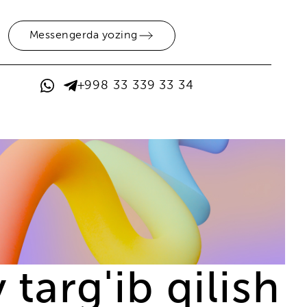
Messengerda yozing
+998 33 339 33 34
targ'ib qilish