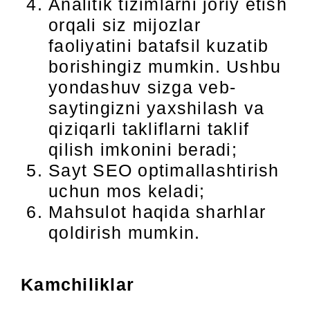
Analitik tizimlarni joriy etish
orqali siz mijozlar
faoliyatini batafsil kuzatib
borishingiz mumkin. Ushbu
yondashuv sizga veb-
saytingizni yaxshilash va
qiziqarli takliflarni taklif
qilish imkonini beradi;
Sayt SEO optimallashtirish
uchun mos keladi;
Mahsulot haqida sharhlar
qoldirish mumkin.
Kamchiliklar