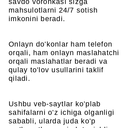
savdo voronkasi sizga
mahsulotlarni 24/7 sotish
imkonini beradi.
Onlayn do'konlar ham telefon
orqali, ham onlayn maslahatchi
orqali maslahatlar beradi va
qulay to'lov usullarini taklif
qiladi.
Ushbu veb-saytlar ko'plab
sahifalarni o'z ichiga olganligi
sababli, ularda juda ko'p