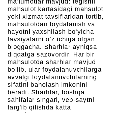
ma'lumotlar mavjud: tegishli
mahsulot kartasidagi mahsulot
yoki xizmat tavsiflaridan tortib,
mahsulotdan foydalanish va
hayotni yaxshilash bo'yicha
tavsiyalarni o'z ichiga olgan
bloggacha. Sharhlar ayniqsa
diqqatga sazovordir. Har bir
mahsulotda sharhlar mavjud
bo'lib, ular foydalanuvchilarga
avvalgi foydalanuvchilarning
sifatini baholash imkonini
beradi. Sharhlar, boshqa
sahifalar singari, veb-saytni
targ'ib qilishda katta