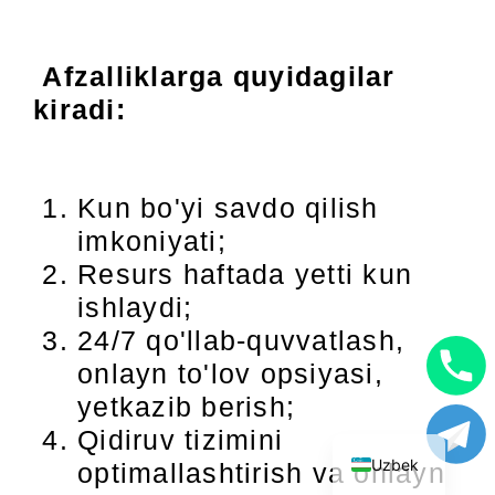
Afzalliklarga quyidagilar
kiradi:
Kun bo'yi savdo qilish
imkoniyati;
Resurs haftada yetti kun
ishlaydi;
24/7 qo'llab-quvvatlash,
onlayn to'lov opsiyasi,
English
yetkazib berish;
Russian
Qidiruv tizimini
Uzbek
optimallashtirish va onlayn