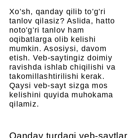
Xo'sh, qanday qilib to'g'ri
tanlov qilasiz? Aslida, hatto
noto'g'ri tanlov ham
oqibatlarga olib kelishi
mumkin. Asosiysi, davom
etish. Veb-saytingiz doimiy
ravishda ishlab chiqilishi va
takomillashtirilishi kerak.
Qaysi veb-sayt sizga mos
kelishini quyida muhokama
qilamiz.
Qanday turdagi veb-saytlar