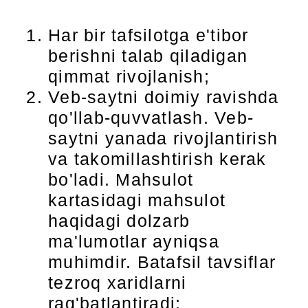
Har bir tafsilotga e'tibor
berishni talab qiladigan
qimmat rivojlanish;
Veb-saytni doimiy ravishda
qo'llab-quvvatlash. Veb-
saytni yanada rivojlantirish
va takomillashtirish kerak
bo'ladi. Mahsulot
kartasidagi mahsulot
haqidagi dolzarb
ma'lumotlar ayniqsa
muhimdir. Batafsil tavsiflar
tezroq xaridlarni
rag'batlantiradi;