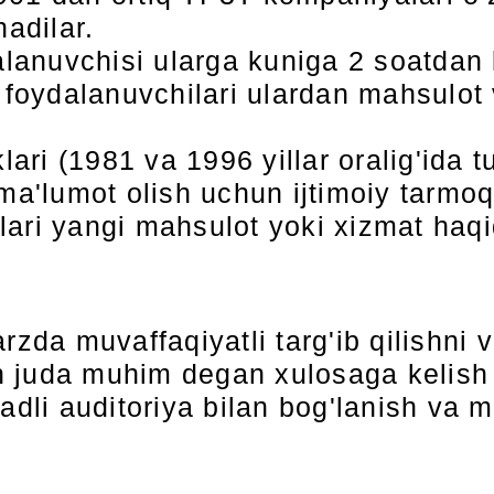
adilar.
alanuvchisi ularga kuniga 2 soatdan 
 foydalanuvchilari ulardan mahsulot 
lari (1981 va 1996 yillar oralig'ida 
ma'lumot olish uchun ijtimoiy tarmoq
ri yangi mahsulot yoki xizmat haqida
zda muvaffaqiyatli targ'ib qilishni v
 juda muhim degan xulosaga kelish 
adli auditoriya bilan bog'lanish va m