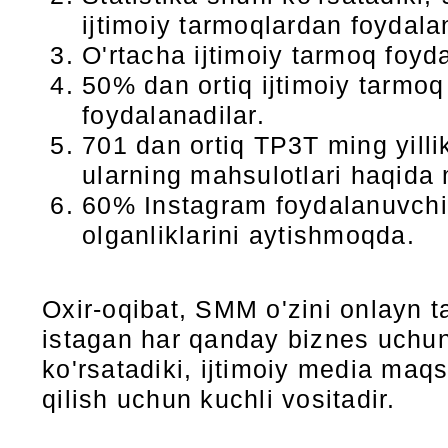
ijtimoiy tarmoqlardan foydalan
O'rtacha ijtimoiy tarmoq foyd
50% dan ortiq ijtimoiy tarmoq
foydalanadilar.
701 dan ortiq TP3T ming yillik
ularning mahsulotlari haqida 
60% Instagram foydalanuvchila
olganliklarini aytishmoqda.
Oxir-oqibat, SMM o'zini onlayn tar
istagan har qanday biznes uchun
ko'rsatadiki, ijtimoiy media maqs
qilish uchun kuchli vositadir.