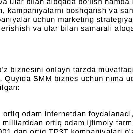
 va ular bilan aloqada bo'lish hamda
, kampaniyalarni boshqarish va samar
aniyalar uchun marketing strategiyas
erishish va ular bilan samarali aloq
 biznesini onlayn tarzda muvaffaqiya
r. Quyida SMM biznes uchun nima uc
ilgan:
n ortiq odam internetdan foydalanadi
3,6 milliarddan ortiq odam ijtimoiy ta
 901 dan ortiq TP3T kompaniyalari o'z