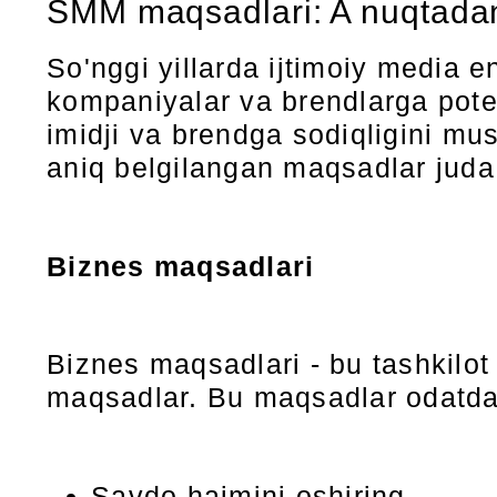
SMM maqsadlari: A nuqtada
So'nggi yillarda ijtimoiy media 
kompaniyalar va brendlarga poten
imidji va brendga sodiqligini mu
aniq belgilangan maqsadlar juda
Biznes maqsadlari
Biznes maqsadlari - bu tashkilot 
maqsadlar. Bu maqsadlar odatda p
Savdo hajmini oshiring