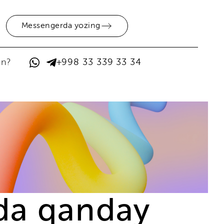
Messengerda yozing
in?
+998 33 339 33 34
da qanday