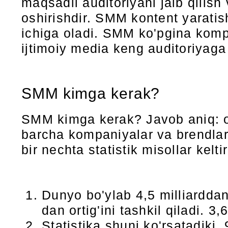
maqsadli auditoriyani jalb qilish
oshirishdir. SMM kontent yaratish
ichiga oladi. SMM ko'pgina komp
ijtimoiy media keng auditoriyaga 
SMM kimga kerak?
SMM kimga kerak? Javob aniq: o'z
barcha kompaniyalar va brendla
bir nechta statistik misollar keltir
Dunyo bo'ylab 4,5 milliardda
dan ortig'ini tashkil qiladi. 
Statistika shuni ko'rsatadiki,