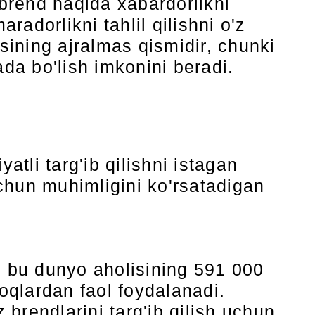
 brend haqida xabardorlikni
adorlikni tahlil qilishni o'z
ining ajralmas qismidir, chunki
ada bo'lish imkonini beradi.
tli targ'ib qilishni istagan
hun muhimligini ko'rsatadigan
, bu dunyo aholisining 591 000
rmoqlardan faol foydalanadi.
 brendlarini targ'ib qilish uchun