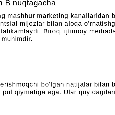
n B nuqtagacha
eng mashhur marketing kanallaridan 
tsial mijozlar bilan aloqa o'rnatish
stahkamlaydi. Biroq, ijtimoiy media
 muhimdir.
erishmoqchi bo'lgan natijalar bilan b
ul qiymatiga ega. Ular quyidagilarn