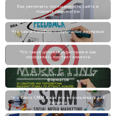
Как увеличить посещаемость сайта и
поднять просмотры
Что такое CustDev — глубинные интервью
Что такое целевая аудитория и как
определить портрет клиента
Контент-маркетинг: 10 основных
форматов
Что такое СММ и как его использовать для
бизнеса