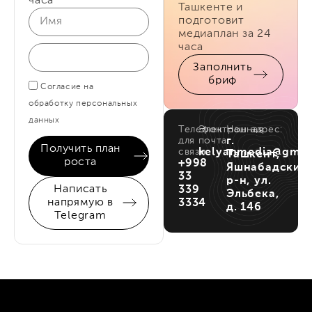
часа
Ташкенте и
подготовит
медиаплан за 24
часа
Заполнить
бриф
Согласие на
обработку персональных
данных
Телефон
Электронная
Наш адрес:
для
почта:
г.
Получить план
связи:
kelyanmedia@gmai
Ташкент,
роста
+998
Яшнабадский
33
р-н, ул.
Написать
339
Эльбека,
напрямую в
3334
д. 146
Telegram