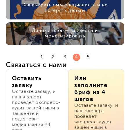
Как выбрать смм специалиста и не
потерять деньги
Личный блог — как вести и
монетизировать
1
2
3
4
5
Связаться с нами
Оставить
Или
заявку
заполните
Оставьте заявку, и
бриф из 4
наш эксперт
шагов
проведет экспресс-
Оставьте заявку, и
аудит вашей ниши в
наш эксперт
Ташкенте и
проведет
подготовит
экспресс-аудит
медиаплан за 24
вашей ниши в