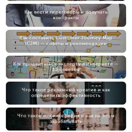
Как вести переговоры и получать
контракты
Как составить Customer Journey Map
(СJM) — советы и рекомендации
Как продвигаться эксперту в интернете —
13 советов
Что такое рекламный креатив и как
определить эффективность
Что такое мобилография и как на этом
зарабатывать