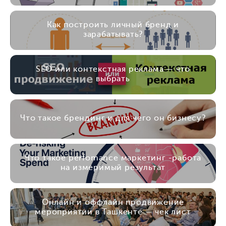
Как построить личный бренд и
зарабатывать?
SEO или контекстная реклама — что
выбрать
Что такое брендинг и для чего он бизнесу?
Что такое perfomance маркетинг -работа
на измеримый результат
Онлайн и оффлайн продвижение
мероприятии в Ташкенте — чек лист