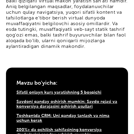
balki qiziqarli virtual makon yaratish san'ati hamdir.
Aniq belgilangan maqsadlar, foydalanuvchilar
uchun qulay navigatsiya, yuqori sifatli kontent va
tafsilotlarga e'tibor berish virtual dunyoda
muvaffaqiyatni belgilovchi asosiy omillardir. Va
esda tutingki, muvaffaqiyatli veb-sayt statik tashrif
qog'ozi emas, balki tashrif buyuruvchilar bilan faol
aloqada bo'lib, ularni qoniqarli mijozlarga
aylantiradigan dinamik makondir.
Mavzu bo'yicha:
Sifatli onlayn kurs yaratishning 5 bosqichi
Savdoni qanday oshirish mumkin: Savdo rejasi va
konversiya darajasini oshirish usullari
Toshkentda CRM: Uni qanday tanlash va nima
uchun kerak
200%+ da ochilish sahifasining konversiya