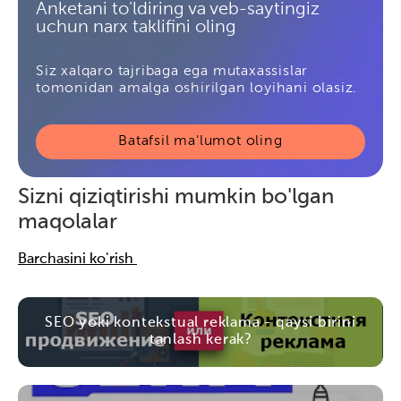
Anketani to'ldiring va veb-saytingiz
uchun narx taklifini oling
Siz xalqaro tajribaga ega mutaxassislar
tomonidan amalga oshirilgan loyihani olasiz.
Batafsil ma'lumot oling
Sizni qiziqtirishi mumkin bo'lgan
maqolalar
Barchasini ko'rish
SEO yoki kontekstual reklama - qaysi birini
tanlash kerak?