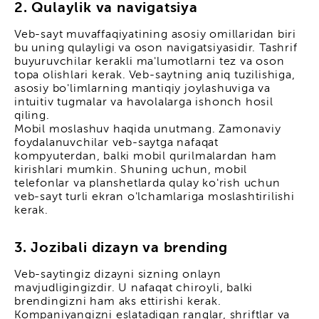
2. Qulaylik va navigatsiya
Veb-sayt muvaffaqiyatining asosiy omillaridan biri
bu uning qulayligi va oson navigatsiyasidir. Tashrif
buyuruvchilar kerakli ma'lumotlarni tez va oson
topa olishlari kerak. Veb-saytning aniq tuzilishiga,
asosiy bo'limlarning mantiqiy joylashuviga va
intuitiv tugmalar va havolalarga ishonch hosil
qiling.
Mobil moslashuv haqida unutmang. Zamonaviy
foydalanuvchilar veb-saytga nafaqat
kompyuterdan, balki mobil qurilmalardan ham
kirishlari mumkin. Shuning uchun, mobil
telefonlar va planshetlarda qulay ko'rish uchun
veb-sayt turli ekran o'lchamlariga moslashtirilishi
kerak.
3. Jozibali dizayn va brending
Veb-saytingiz dizayni sizning onlayn
mavjudligingizdir. U nafaqat chiroyli, balki
brendingizni ham aks ettirishi kerak.
Kompaniyangizni eslatadigan ranglar, shriftlar va