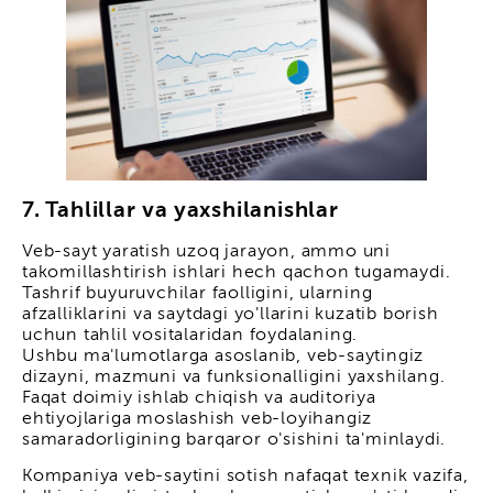
7. Tahlillar va yaxshilanishlar
Veb-sayt yaratish uzoq jarayon, ammo uni
takomillashtirish ishlari hech qachon tugamaydi.
Tashrif buyuruvchilar faolligini, ularning
afzalliklarini va saytdagi yo'llarini kuzatib borish
uchun tahlil vositalaridan foydalaning.
Ushbu ma'lumotlarga asoslanib, veb-saytingiz
dizayni, mazmuni va funksionalligini yaxshilang.
Faqat doimiy ishlab chiqish va auditoriya
ehtiyojlariga moslashish veb-loyihangiz
samaradorligining barqaror o'sishini ta'minlaydi.
Kompaniya veb-saytini sotish nafaqat texnik vazifa,