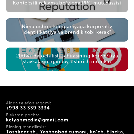
Kontekstli reklama bo'yicha PPC mutaxassisi
Nima uchun kompaniyaga korporativ
identifikatsiya va brend kitobi kerak?
200%+ da ochilish sahifasining konversiya
stavkalarini qanday oshirish mumkin
Aloqa telefon raqami:
+998 33 339 3334
Elektron pochta:
kelyanmedia@gmail.com
Bizning manzilimiz:
Toshkent sh., Yashnobod tumani, koʻch. Elbeka,