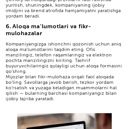
yuritish, shuningdek, kompaniyaning ijobiy
imidjini va brend atrofida hamjamiyatni yaratishga
yordam beradi.
6. Aloqa ma'lumotlari va fikr-
mulohazalar
Kompaniyangizga ishonchni qozonish uchun aniq
aloqa ma'lumotlarini taqdim eting. Ofis
manzilingiz, telefon raqamlaringiz va elektron
pochta manzilingizni kiriting. Tashrif
buyuruvchilaringiz qulayligi uchun aloqa formasini
qo'shing.
Mijozlar bilan fikr-mulohaza orqali faol aloqada
bo'ling. Savollarga javob berish, tezkor yordam
ko'rsatish va yuzaga keladigan muammolarni hal
qilish — bularning barchasi kompaniyangiz bilan
ijobiy tajriba yaratadi.