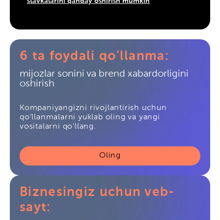
stavkalarini qanday oshirish mumkin
6 ta foydali qo'llanma:
mijozlar sonini va brend xabardorligini
oshirish
Kompaniyangizni rivojlantirish uchun
qo'llanmalarni yuklab oling va yangi
vositalarni qo'llang.
Oling
Biznesingiz uchun veb-
sayt: