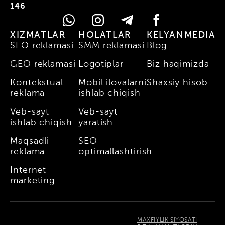
146
XIZMATLAR
HOLATLAR
KELYANMEDIA
SEO reklamasi
SMM reklamasi
Blog
GEO reklamasi
Logotiplar
Biz haqimizda
Kontekstual
Mobil ilovalarni
Shaxsiy hisob
reklama
ishlab chiqish
Veb-sayt
Veb-sayt
ishlab chiqish
yaratish
Maqsadli
SEO
reklama
optimallashtirish
Internet
marketing
MAXFIYLIK SIYOSATI