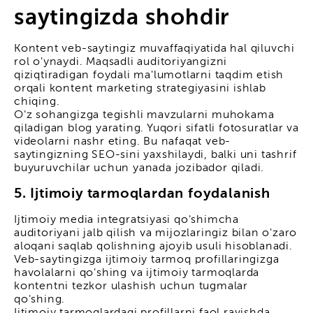
saytingizda shohdir
Kontent veb-saytingiz muvaffaqiyatida hal qiluvchi
rol o'ynaydi. Maqsadli auditoriyangizni
qiziqtiradigan foydali ma'lumotlarni taqdim etish
orqali kontent marketing strategiyasini ishlab
chiqing.
O'z sohangizga tegishli mavzularni muhokama
qiladigan blog yarating. Yuqori sifatli fotosuratlar va
videolarni nashr eting. Bu nafaqat veb-
saytingizning SEO-sini yaxshilaydi, balki uni tashrif
buyuruvchilar uchun yanada jozibador qiladi.
5. Ijtimoiy tarmoqlardan foydalanish
Ijtimoiy media integratsiyasi qo'shimcha
auditoriyani jalb qilish va mijozlaringiz bilan o'zaro
aloqani saqlab qolishning ajoyib usuli hisoblanadi.
Veb-saytingizga ijtimoiy tarmoq profillaringizga
havolalarni qo'shing va ijtimoiy tarmoqlarda
kontentni tezkor ulashish uchun tugmalar
qo'shing.
Ijtimoiy tarmoqlardagi profillarni faol ravishda