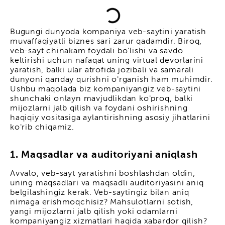
Bugungi dunyoda kompaniya veb-saytini yaratish
muvaffaqiyatli biznes sari zarur qadamdir. Biroq,
veb-sayt chinakam foydali bo'lishi va savdo
keltirishi uchun nafaqat uning virtual devorlarini
yaratish, balki ular atrofida jozibali va samarali
dunyoni qanday qurishni o'rganish ham muhimdir.
Ushbu maqolada biz kompaniyangiz veb-saytini
shunchaki onlayn mavjudlikdan ko'proq, balki
mijozlarni jalb qilish va foydani oshirishning
haqiqiy vositasiga aylantirishning asosiy jihatlarini
ko'rib chiqamiz.
1. Maqsadlar va auditoriyani aniqlash
Avvalo, veb-sayt yaratishni boshlashdan oldin,
uning maqsadlari va maqsadli auditoriyasini aniq
belgilashingiz kerak. Veb-saytingiz bilan aniq
nimaga erishmoqchisiz? Mahsulotlarni sotish,
yangi mijozlarni jalb qilish yoki odamlarni
kompaniyangiz xizmatlari haqida xabardor qilish?