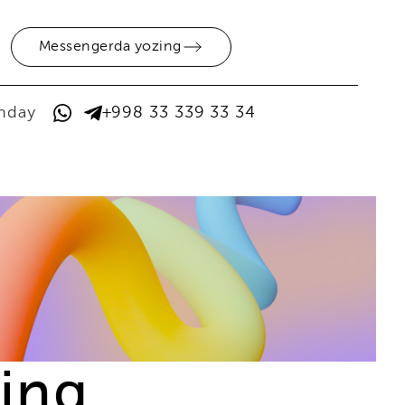
Messengerda yozing
anday
+998 33 339 33 34
ning