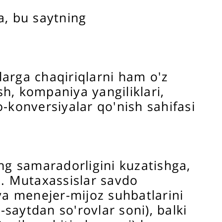
a, bu saytning
larga chaqiriqlarni ham o'z
h, kompaniya yangiliklari,
o-konversiyalar qo'nish sahifasi
ing samaradorligini kuzatishga,
i. Mutaxassislar savdo
 va menejer-mijoz suhbatlarini
-saytdan so'rovlar soni), balki