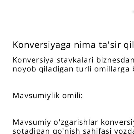
Konversiyaga nima ta'sir qi
Konversiya stavkalari biznesdan 
noyob qiladigan turli omillarga 
Mavsumiylik omili:
Mavsumiy o'zgarishlar konversiya
sotadigan qo'nish sahifasi yo