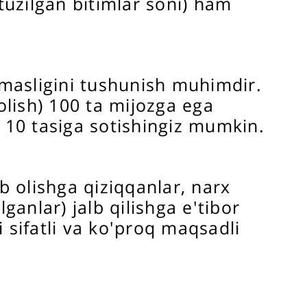
tuzilgan bitimlar soni) ham
emasligini tushunish muhimdir.
olish) 100 ta mijozga ega
 10 tasiga sotishingiz mumkin.
b olishga qiziqqanlar, narx
lganlar) jalb qilishga e'tibor
 sifatli va ko'proq maqsadli