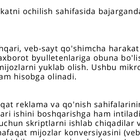
akatni ochilish sahifasida bajargand
shqari, veb-sayt qo'shimcha harakat
axborot byulletenlariga obuna bo'lis
mijozlarni yuklab olish. Ushbu mikr
ham hisobga olinadi.
aqat reklama va qo'nish sahifalarin
lari ishini boshqarishga ham intilad
uchun skriptlarni ishlab chiqadilar
 nafaqat mijozlar konversiyasini (veb