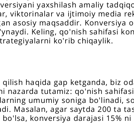
versiyani yaxshilash amaliy tadqiq
ar, viktorinalar va ijtimoiy media r
an asosiy maqsaddir. Konversiya o
'ynaydi. Keling, qo'nish sahifasi k
rategiyalarni ko'rib chiqaylik.
a qilish haqida gap ketganda, biz od
hni nazarda tutamiz: qo'nish sahifa
ilarning umumiy soniga bo'linadi, s
adi. Masalan, agar saytda 200 ta ta
bo'lsa, konversiya darajasi 15% ni t