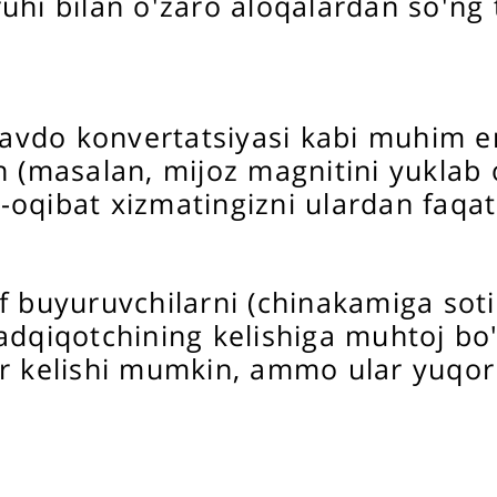
uhi bilan o'zaro aloqalardan so'ng 
 savdo konvertatsiyasi kabi muhim 
n (masalan, mijoz magnitini yuklab 
oqibat xizmatingizni ulardan faqat
f buyuruvchilarni (chinakamiga soti
 tadqiqotchining kelishiga muhtoj bo'
r kelishi mumkin, ammo ular yuqori