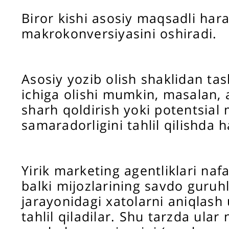
Biror kishi asosiy maqsadli har
makrokonversiyasini oshiradi.
Asosiy yozib olish shaklidan ta
ichiga olishi mumkin, masalan, 
sharh qoldirish yoki potentsial 
samaradorligini tahlil qilishda 
Yirik marketing agentliklari naf
balki mijozlarining savdo guruh
jarayonidagi xatolarni aniqlash 
tahlil qiladilar. Shu tarzda ular