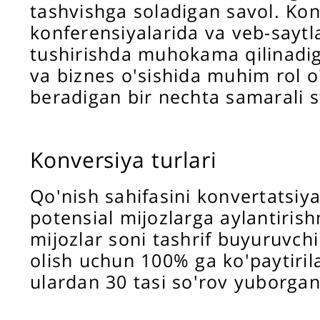
tashvishga soladigan savol. Kon
konferensiyalarida va veb-saytl
tushirishda muhokama qilinadig
va biznes o'sishida muhim rol o
beradigan bir nechta samarali st
Konversiya turlari
Qo'nish sahifasini konvertatsiy
potensial mijozlarga aylantiris
mijozlar soni tashrif buyuruvch
olish uchun 100% ga ko'paytiril
ulardan 30 tasi so'rov yuborgan 