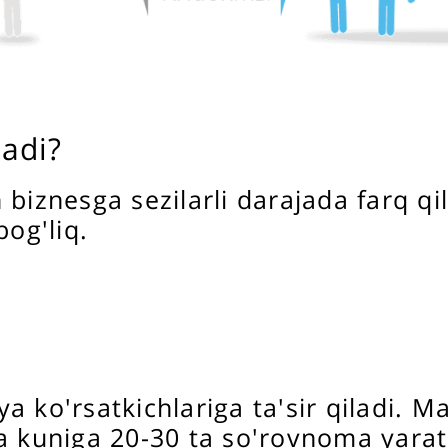
ladi?
biznesga sezilarli darajada farq qi
bog'liq.
 ko'rsatkichlariga ta'sir qiladi. M
zda kuniga 20-30 ta so'rovnoma ya