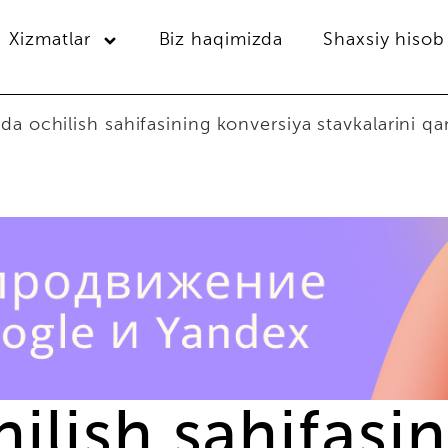
Xizmatlar
Biz haqimizda
Shaxsiy hisob
a ochilish sahifasining konversiya stavkalarini q
ilish sahifasi