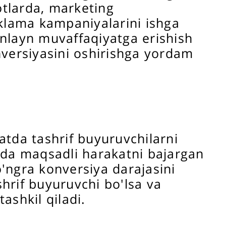
otlarda, marketing
eklama kampaniyalarini ishga
nlayn muvaffaqiyatga erishish
onversiyasini oshirishga yordam
atda tashrif buyuruvchilarni
sida maqsadli harakatni bajargan
o'ngra konversiya darajasini
shrif buyuruvchi bo'lsa va
ashkil qiladi.