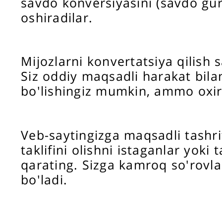
savdo konversiyasini (savdo gur
oshiradilar.
Mijozlarni konvertatsiya qilish
Siz oddiy maqsadli harakat bila
bo'lishingiz mumkin, ammo oxir-
Veb-saytingizga maqsadli tashri
taklifini olishni istaganlar yoki
qarating. Sizga kamroq so'rovla
bo'ladi.