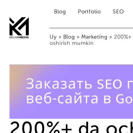
Blog
Portfolio
SEO
Uy
»
Blog
»
Marketing
»
200%+ d
oshirish mumkin
200%+ da och