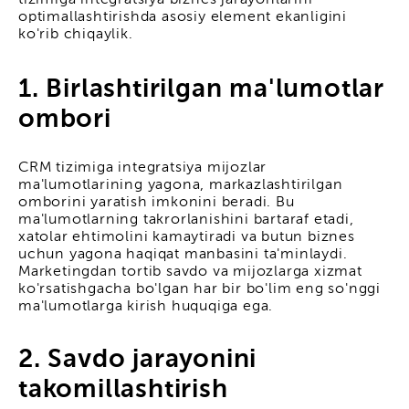
tizimiga integratsiya biznes jarayonlarini
optimallashtirishda asosiy element ekanligini
ko'rib chiqaylik.
1. Birlashtirilgan ma'lumotlar
ombori
CRM tizimiga integratsiya mijozlar
ma'lumotlarining yagona, markazlashtirilgan
omborini yaratish imkonini beradi. Bu
ma'lumotlarning takrorlanishini bartaraf etadi,
xatolar ehtimolini kamaytiradi va butun biznes
uchun yagona haqiqat manbasini ta'minlaydi.
Marketingdan tortib savdo va mijozlarga xizmat
ko'rsatishgacha bo'lgan har bir bo'lim eng so'nggi
ma'lumotlarga kirish huquqiga ega.
2. Savdo jarayonini
takomillashtirish