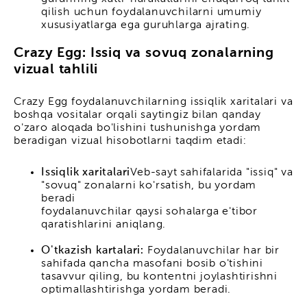
qilish uchun foydalanuvchilarni umumiy
xususiyatlarga ega guruhlarga ajrating.
Crazy Egg: Issiq va sovuq zonalarning
vizual tahlili
Crazy Egg foydalanuvchilarning issiqlik xaritalari va
boshqa vositalar orqali saytingiz bilan qanday
o'zaro aloqada bo'lishini tushunishga yordam
beradigan vizual hisobotlarni taqdim etadi:
Issiqlik xaritalari
Veb-sayt sahifalarida "issiq" va
"sovuq" zonalarni ko'rsatish, bu yordam
beradi
foydalanuvchilar qaysi sohalarga e'tibor
qaratishlarini aniqlang.
O'tkazish kartalari:
Foydalanuvchilar har bir
sahifada qancha masofani bosib o'tishini
tasavvur qiling, bu kontentni joylashtirishni
optimallashtirishga yordam beradi.