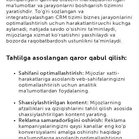
ma'lumotlar va jarayonlarni boshqarish tizimini
yaratishdir. To'g'ri sozlangan va
integratsiyalashgan CRM tizimi biznes jarayonlarini
optimallashtirish uchun harakatlantiruvchi kuchga
aylanadi, natijada savdo o'sishini ta'minlaydi,
mijozlarga xizmat ko'rsatishni yaxshilaydi va
bozorda raqobatbardosh ustunlikni ta'minlaydi.
Tahlilga asoslangan qaror qabul qilish:
Sahifani optimallashtirish:
Mijozlar xatti-
harakatlariga asoslanib veb-sahifalaringizni
optimallashtirish uchun analitik
ma'lumotlardan foydalaning.
Shaxsiylashtirilgan kontent:
Mijozlarning
afzalliklari va qiziqishlarini tahlil qilish asosida
shaxsiylashtirilgan kontent yarating.
Reklama samaradorligini oshirish:
Reklama
kampaniyalaringizni qaysi kanallar eng ko'p
konversiyalarni amalga oshirishi haqidagi
ma'lumotlarga asoslanib optimallashtiring.