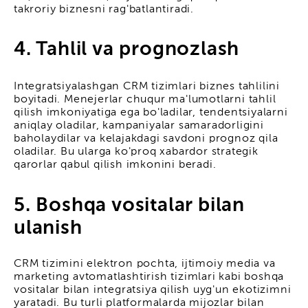
takroriy biznesni rag'batlantiradi.
4. Tahlil va prognozlash
Integratsiyalashgan CRM tizimlari biznes tahlilini
boyitadi. Menejerlar chuqur ma'lumotlarni tahlil
qilish imkoniyatiga ega bo'ladilar, tendentsiyalarni
aniqlay oladilar, kampaniyalar samaradorligini
baholaydilar va kelajakdagi savdoni prognoz qila
oladilar. Bu ularga ko'proq xabardor strategik
qarorlar qabul qilish imkonini beradi.
5. Boshqa vositalar bilan
ulanish
CRM tizimini elektron pochta, ijtimoiy media va
marketing avtomatlashtirish tizimlari kabi boshqa
vositalar bilan integratsiya qilish uyg'un ekotizimni
yaratadi. Bu turli platformalarda mijozlar bilan