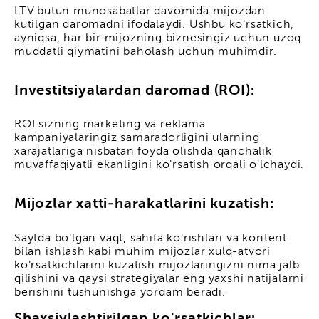
LTV butun munosabatlar davomida mijozdan
kutilgan daromadni ifodalaydi. Ushbu ko'rsatkich,
ayniqsa, har bir mijozning biznesingiz uchun uzoq
muddatli qiymatini baholash uchun muhimdir.
Investitsiyalardan daromad (ROI):
ROI sizning marketing va reklama
kampaniyalaringiz samaradorligini ularning
xarajatlariga nisbatan foyda olishda qanchalik
muvaffaqiyatli ekanligini ko'rsatish orqali o'lchaydi.
Mijozlar xatti-harakatlarini kuzatish:
Saytda bo'lgan vaqt, sahifa ko'rishlari va kontent
bilan ishlash kabi muhim mijozlar xulq-atvori
ko'rsatkichlarini kuzatish mijozlaringizni nima jalb
qilishini va qaysi strategiyalar eng yaxshi natijalarni
berishini tushunishga yordam beradi.
Shaxsiylashtirilgan ko'rsatkichlar: