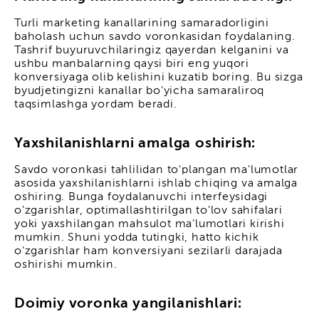
Turli marketing kanallarining samaradorligini
baholash uchun savdo voronkasidan foydalaning.
Tashrif buyuruvchilaringiz qayerdan kelganini va
ushbu manbalarning qaysi biri eng yuqori
konversiyaga olib kelishini kuzatib boring. Bu sizga
byudjetingizni kanallar bo'yicha samaraliroq
taqsimlashga yordam beradi.
Yaxshilanishlarni amalga oshirish:
Savdo voronkasi tahlilidan to'plangan ma'lumotlar
asosida yaxshilanishlarni ishlab chiqing va amalga
oshiring. Bunga foydalanuvchi interfeysidagi
o'zgarishlar, optimallashtirilgan to'lov sahifalari
yoki yaxshilangan mahsulot ma'lumotlari kirishi
mumkin. Shuni yodda tutingki, hatto kichik
o'zgarishlar ham konversiyani sezilarli darajada
oshirishi mumkin.
Doimiy voronka yangilanishlari: