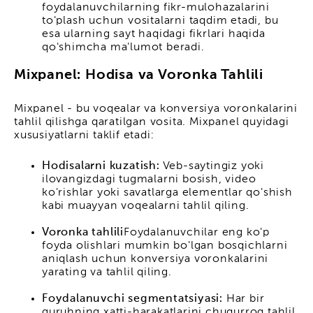
foydalanuvchilarning fikr-mulohazalarini
to'plash uchun vositalarni taqdim etadi, bu
esa ularning sayt haqidagi fikrlari haqida
qo'shimcha ma'lumot beradi.
Mixpanel: Hodisa va Voronka Tahlili
Mixpanel - bu voqealar va konversiya voronkalarini
tahlil qilishga qaratilgan vosita. Mixpanel quyidagi
xususiyatlarni taklif etadi:
Hodisalarni kuzatish:
Veb-saytingiz yoki
ilovangizdagi tugmalarni bosish, video
ko'rishlar yoki savatlarga elementlar qo'shish
kabi muayyan voqealarni tahlil qiling.
Voronka tahlili
Foydalanuvchilar eng ko'p
foyda olishlari mumkin bo'lgan bosqichlarni
aniqlash uchun konversiya voronkalarini
yarating va tahlil qiling.
Foydalanuvchi segmentatsiyasi:
Har bir
guruhning xatti-harakatlarini chuqurroq tahlil