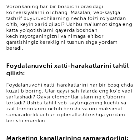
Voronkaning har bir bosqichi orasidagi
konversiyalarni o'lchang. Masalan, veb-saytga
tashrif buyuruvchilarning necha foizi ro'yxatdan
o'tib, keyin xarid qiladi? Ushbu ma'lumot sizga eng
katta yo'qotishlarni qayerda boshdan
kechirayotganingizni va nimaga e'tibor
qaratishingiz kerakligini tushunishga yordam
beradi.
Foydalanuvchi xatti-harakatlarini tahlil
qilish:
Foydalanuvchi xatti-harakatlarini har bir bosqichda
kuzatib boring. Ular qaysi sahifalarda eng ko'p vaqt
sarflashadi? Qaysi elementlar ularning e'tiborini
tortadi? Ushbu tahlil veb-saytingizning kuchli va
zaif tomonlarini ochib berishi va uni maksimal
samaradorlik uchun optimallashtirishga yordam
berishi mumkin.
Marketing kanallarining samaradorligi: