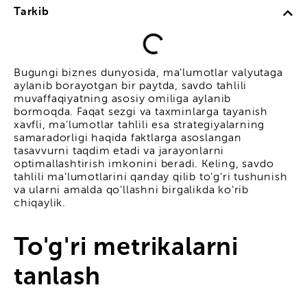
Tarkib
Bugungi biznes dunyosida, ma'lumotlar valyutaga
aylanib borayotgan bir paytda, savdo tahlili
muvaffaqiyatning asosiy omiliga aylanib
bormoqda. Faqat sezgi va taxminlarga tayanish
xavfli, ma'lumotlar tahlili esa strategiyalarning
samaradorligi haqida faktlarga asoslangan
tasavvurni taqdim etadi va jarayonlarni
optimallashtirish imkonini beradi. Keling, savdo
tahlili ma'lumotlarini qanday qilib to'g'ri tushunish
va ularni amalda qo'llashni birgalikda ko'rib
chiqaylik.
To'g'ri metrikalarni
tanlash