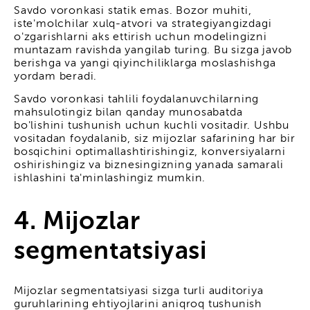
Savdo voronkasi statik emas. Bozor muhiti,
iste'molchilar xulq-atvori va strategiyangizdagi
o'zgarishlarni aks ettirish uchun modelingizni
muntazam ravishda yangilab turing. Bu sizga javob
berishga va yangi qiyinchiliklarga moslashishga
yordam beradi.
Savdo voronkasi tahlili foydalanuvchilarning
mahsulotingiz bilan qanday munosabatda
bo'lishini tushunish uchun kuchli vositadir. Ushbu
vositadan foydalanib, siz mijozlar safarining har bir
bosqichini optimallashtirishingiz, konversiyalarni
oshirishingiz va biznesingizning yanada samarali
ishlashini ta'minlashingiz mumkin.
4. Mijozlar
segmentatsiyasi
Mijozlar segmentatsiyasi sizga turli auditoriya
guruhlarining ehtiyojlarini aniqroq tushunish