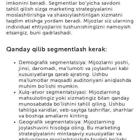
imkonini beradi. Segmentlar bo'yicha savdoni
tahlil qilish sizga marketing strategiyalarini
moslashtirishga va shaxsiylashtirilgan xizmatni
taqdim etishga yordam beradi. Mijozlar siz ularning
individual ehtiyojlarini tushunishingizni namoyish
etsangiz, buni qadrlashadi.
Qanday qilib segmentlash kerak:
Demografik segmentatsiya: Mijozlarni yoshi,
jinsi, daromadi, ma'lumoti va joylashuvi kabi
xususiyatlarga qarab ajrating. Ushbu
ma'lumotlar maqsadli auditoriyani aniqlashda
muhim bo'lishi mumkin.
Xulq-atvor segmentatsiyasi: Mijozlarning
mahsulotingiz yoki xizmatingiz bilan qanday
munosabatda bo'lishini tahlil qiling. Ushbu
tahlilga xaridlar, veb-saytga tashriflar, sharhlar
va boshqa amallarni kiriting.
Geografik segmentatsiya: Mijozlarning
joylashuvini hisobga oling. Bu marketing
strategiyalarini mintaqaviy xususiyatlar va