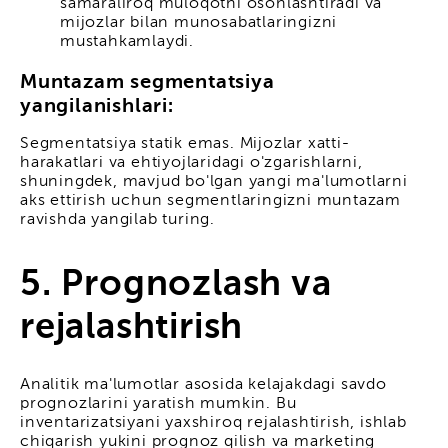
samaraliroq muloqotni osonlashtiradi va
mijozlar bilan munosabatlaringizni
mustahkamlaydi.
Muntazam segmentatsiya
yangilanishlari:
Segmentatsiya statik emas. Mijozlar xatti-
harakatlari va ehtiyojlaridagi o'zgarishlarni,
shuningdek, mavjud bo'lgan yangi ma'lumotlarni
aks ettirish uchun segmentlaringizni muntazam
ravishda yangilab turing.
5. Prognozlash va
rejalashtirish
Analitik ma'lumotlar asosida kelajakdagi savdo
prognozlarini yaratish mumkin. Bu
inventarizatsiyani yaxshiroq rejalashtirish, ishlab
chiqarish yukini prognoz qilish va marketing