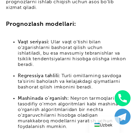
prognozlarni ishlab chiqish uchun asos bo'lib
xizmat qiladi.
Prognozlash modellari:
Vaqt seriyasi:
Ular vaqt o'tishi bilan
o'zgarishlarni bashorat qilish uchun
ishlatiladi, bu esa mavsumiy tebranishlar va
tsiklik tendentsiyalarni hisobga olishga imkon
beradi.
Regressiya tahlili:
Turli omillarning savdoga
ta'sirini baholash va kelajakdagi qiymatlarni
bashorat qilish imkonini beradi.
Mashinada o'rganish:
Neyron tarmoqlari va
tasodifiy o'rmon algoritmlari kabi mashina
English
o'rganish algoritmlaridan bir nechta
Russian
o'zgaruvchilarni hisobga oladigan
murakkabroq modellarni yaratish uchun
Uzbek
foydalanish mumkin.