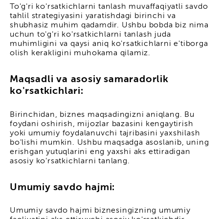
To'g'ri ko'rsatkichlarni tanlash muvaffaqiyatli savdo
tahlil strategiyasini yaratishdagi birinchi va
shubhasiz muhim qadamdir. Ushbu bobda biz nima
uchun to'g'ri ko'rsatkichlarni tanlash juda
muhimligini va qaysi aniq ko'rsatkichlarni e'tiborga
olish kerakligini muhokama qilamiz.
Maqsadli va asosiy samaradorlik
ko'rsatkichlari:
Birinchidan, biznes maqsadingizni aniqlang. Bu
foydani oshirish, mijozlar bazasini kengaytirish
yoki umumiy foydalanuvchi tajribasini yaxshilash
bo'lishi mumkin. Ushbu maqsadga asoslanib, uning
erishgan yutuqlarini eng yaxshi aks ettiradigan
asosiy ko'rsatkichlarni tanlang.
Umumiy savdo hajmi:
Umumiy savdo hajmi biznesingizning umumiy