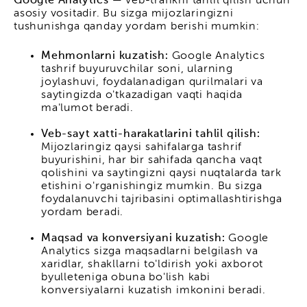
Google Analytics
— veb-trafikni tahlil qilish uchun
asosiy vositadir. Bu sizga mijozlaringizni
tushunishga qanday yordam berishi mumkin:
Mehmonlarni kuzatish:
Google Analytics
tashrif buyuruvchilar soni, ularning
joylashuvi, foydalanadigan qurilmalari va
saytingizda o'tkazadigan vaqti haqida
ma'lumot beradi.
Veb-sayt xatti-harakatlarini tahlil qilish:
Mijozlaringiz qaysi sahifalarga tashrif
buyurishini, har bir sahifada qancha vaqt
qolishini va saytingizni qaysi nuqtalarda tark
etishini o'rganishingiz mumkin. Bu sizga
foydalanuvchi tajribasini optimallashtirishga
yordam beradi.
Maqsad va konversiyani kuzatish:
Google
Analytics sizga maqsadlarni belgilash va
xaridlar, shakllarni to'ldirish yoki axborot
byulleteniga obuna bo'lish kabi
konversiyalarni kuzatish imkonini beradi.