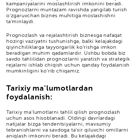
kampaniyalarini moslashtirish imkonini beradi.
Prognozlarni muntazam ravishda yangilab turish
o'zgaruvchan biznes muhitiga moslashishni
ta'minlaydi.
Prognozlash va rejalashtirish biznesga nafaqat
hozirgi vaziyatni tushunishga, balki kelajakdagi
qiyinchiliklarga tayyorgarlik ko'rishga imkon
beradigan muhim qadamlardir. Ushbu bobda biz
savdo tahlilidan prognozlarni yaratish va strategik
rejalarni ishlab chiqish uchun qanday foydalanish
mumkinligini ko'rib chiqamiz.
Tarixiy ma'lumotlardan
foydalanish:
Tarixiy ma'lumotlarni tahlil qilish prognozlash
uchun asos hisoblanadi. Oldingi davrlardagi
natijalar bizga tendentsiyalarni, mavsumiy
tebranishlarni va savdoga ta'sir qiluvchi omillarni
aniqlash imkonini beradi. Bu kelajakdagi