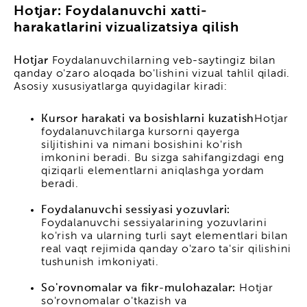
Hotjar: Foydalanuvchi xatti-
harakatlarini vizualizatsiya qilish
Hotjar
Foydalanuvchilarning veb-saytingiz bilan
qanday o'zaro aloqada bo'lishini vizual tahlil qiladi.
Asosiy xususiyatlarga quyidagilar kiradi:
Kursor harakati va bosishlarni kuzatish
Hotjar
foydalanuvchilarga kursorni qayerga
siljitishini va nimani bosishini ko'rish
imkonini beradi. Bu sizga sahifangizdagi eng
qiziqarli elementlarni aniqlashga yordam
beradi.
Foydalanuvchi sessiyasi yozuvlari:
Foydalanuvchi sessiyalarining yozuvlarini
ko'rish va ularning turli sayt elementlari bilan
real vaqt rejimida qanday o'zaro ta'sir qilishini
tushunish imkoniyati.
So'rovnomalar va fikr-mulohazalar:
Hotjar
so'rovnomalar o'tkazish va