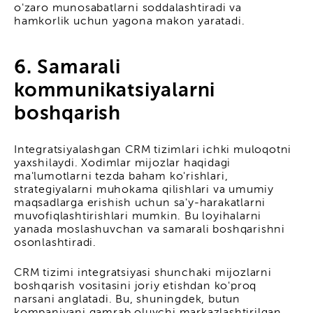
o'zaro munosabatlarni soddalashtiradi va
hamkorlik uchun yagona makon yaratadi.
6. Samarali
kommunikatsiyalarni
boshqarish
Integratsiyalashgan CRM tizimlari ichki muloqotni
yaxshilaydi. Xodimlar mijozlar haqidagi
ma'lumotlarni tezda baham ko'rishlari,
strategiyalarni muhokama qilishlari va umumiy
maqsadlarga erishish uchun sa'y-harakatlarni
muvofiqlashtirishlari mumkin. Bu loyihalarni
yanada moslashuvchan va samarali boshqarishni
osonlashtiradi.
CRM tizimi integratsiyasi shunchaki mijozlarni
boshqarish vositasini joriy etishdan ko'proq
narsani anglatadi. Bu, shuningdek, butun
kompaniyani qamrab oluvchi markazlashtirilgan