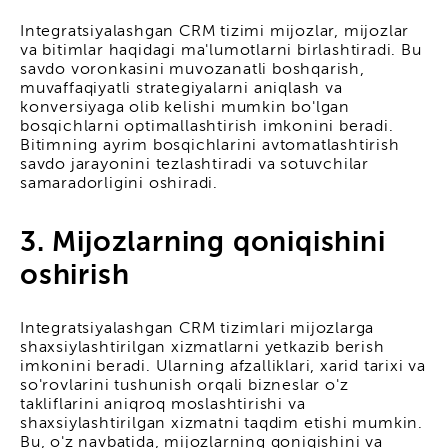
Integratsiyalashgan CRM tizimi mijozlar, mijozlar
va bitimlar haqidagi ma'lumotlarni birlashtiradi. Bu
savdo voronkasini muvozanatli boshqarish,
muvaffaqiyatli strategiyalarni aniqlash va
konversiyaga olib kelishi mumkin bo'lgan
bosqichlarni optimallashtirish imkonini beradi.
Bitimning ayrim bosqichlarini avtomatlashtirish
savdo jarayonini tezlashtiradi va sotuvchilar
samaradorligini oshiradi.
3. Mijozlarning qoniqishini
oshirish
Integratsiyalashgan CRM tizimlari mijozlarga
shaxsiylashtirilgan xizmatlarni yetkazib berish
imkonini beradi. Ularning afzalliklari, xarid tarixi va
so'rovlarini tushunish orqali bizneslar o'z
takliflarini aniqroq moslashtirishi va
shaxsiylashtirilgan xizmatni taqdim etishi mumkin.
Bu, o'z navbatida, mijozlarning qoniqishini va