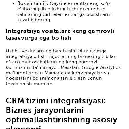
Bosish tahlili:
Qaysi elementlar eng ko'p
e'tiborni jalb qilishini tushunish uchun
sahifaning turli elementlariga bosishlarni
kuzatib boring.
Integratsiya vositalari: keng qamrovli
tasavvurga ega bo'lish
Ushbu vositalarning barchasini bitta tizimga
integratsiya qilish mijozlarning biznesingiz bilan
o'zaro munosabatlarining keng qamrovli
ko'rinishini ta'minlaydi. Masalan, Google Analytics
ma'lumotlaridan Mixpanelda konversiyalar va
hodisalarni qo'shimcha tahlil qilish uchun
foydalanish mumkin.
CRM tizimi integratsiyasi:
Biznes jarayonlarini
optimallashtirishning asosiy