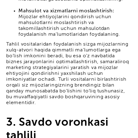
Mahsulot va xizmatlarni moslashtirish:
Mijozlar ehtiyojlarini qondirish uchun
mahsulotlarni moslashtirish va
takomillashtirish uchun mahsulotdan
foydalanish ma'lumotlaridan foydalaning.
Tahlil vositalaridan foydalanish sizga mijozlarning
xulq-atvori haqida qimmatli ma'lumotlarga ega
bo'lish imkonini beradi, bu esa o'z navbatida
biznes jarayonlarini optimallashtirish, samaraliroq
marketing strategiyalarini yaratish va mijozlar
ehtiyojini qondirishni yaxshilash uchun
imkoniyatlar ochadi. Turli vositalarni birlashtirish
orqali siz mijozlaringizning brendingiz bilan
qanday munosabatda bo'lishini to'liq tushunasiz,
bu muvaffaqiyatli savdo boshqaruvining asosiy
elementidir.
3. Savdo voronkasi
tahlili