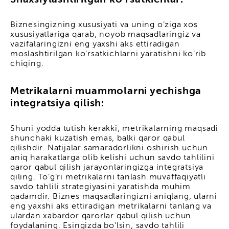
Biznesingizning xususiyati va uning o'ziga xos
xususiyatlariga qarab, noyob maqsadlaringiz va
vazifalaringizni eng yaxshi aks ettiradigan
moslashtirilgan ko'rsatkichlarni yaratishni ko'rib
chiqing.
Metrikalarni muammolarni yechishga
integratsiya qilish:
Shuni yodda tutish kerakki, metrikalarning maqsadi
shunchaki kuzatish emas, balki qaror qabul
qilishdir. Natijalar samaradorlikni oshirish uchun
aniq harakatlarga olib kelishi uchun savdo tahlilini
qaror qabul qilish jarayonlaringizga integratsiya
qiling. To'g'ri metrikalarni tanlash muvaffaqiyatli
savdo tahlili strategiyasini yaratishda muhim
qadamdir. Biznes maqsadlaringizni aniqlang, ularni
eng yaxshi aks ettiradigan metrikalarni tanlang va
ulardan xabardor qarorlar qabul qilish uchun
foydalaning. Esingizda bo'lsin, savdo tahlili