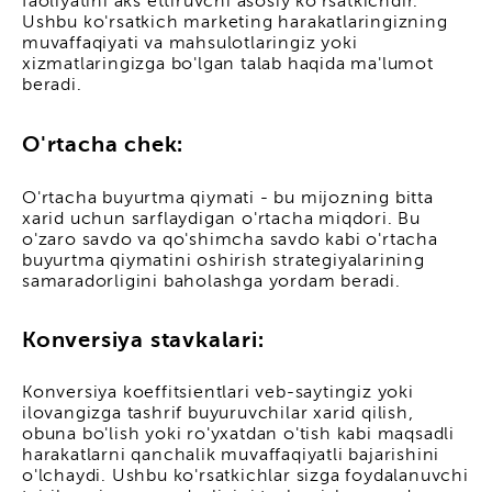
faoliyatini aks ettiruvchi asosiy ko'rsatkichdir.
Ushbu ko'rsatkich marketing harakatlaringizning
muvaffaqiyati va mahsulotlaringiz yoki
xizmatlaringizga bo'lgan talab haqida ma'lumot
beradi.
O'rtacha chek:
O'rtacha buyurtma qiymati - bu mijozning bitta
xarid uchun sarflaydigan o'rtacha miqdori. Bu
o'zaro savdo va qo'shimcha savdo kabi o'rtacha
buyurtma qiymatini oshirish strategiyalarining
samaradorligini baholashga yordam beradi.
Konversiya stavkalari:
Konversiya koeffitsientlari veb-saytingiz yoki
ilovangizga tashrif buyuruvchilar xarid qilish,
obuna bo'lish yoki ro'yxatdan o'tish kabi maqsadli
harakatlarni qanchalik muvaffaqiyatli bajarishini
o'lchaydi. Ushbu ko'rsatkichlar sizga foydalanuvchi