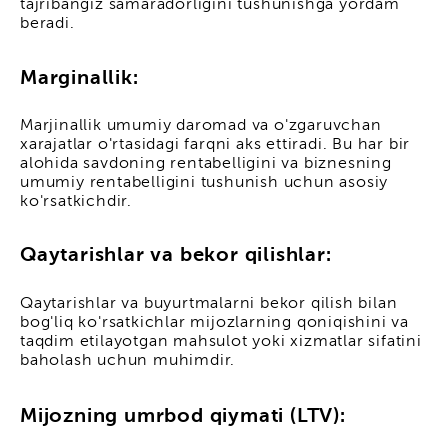
tajribangiz samaradorligini tushunishga yordam
beradi.
Marginallik:
Marjinallik umumiy daromad va o'zgaruvchan
xarajatlar o'rtasidagi farqni aks ettiradi. Bu har bir
alohida savdoning rentabelligini va biznesning
umumiy rentabelligini tushunish uchun asosiy
ko'rsatkichdir.
Qaytarishlar va bekor qilishlar:
Qaytarishlar va buyurtmalarni bekor qilish bilan
bog'liq ko'rsatkichlar mijozlarning qoniqishini va
taqdim etilayotgan mahsulot yoki xizmatlar sifatini
baholash uchun muhimdir.
Mijozning umrbod qiymati (LTV):