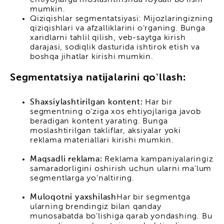
ehtiyojlarga moslashtirishda foydali bo'lishi
mumkin.
Qiziqishlar segmentatsiyasi: Mijozlaringizning
qiziqishlari va afzalliklarini o'rganing. Bunga
xaridlarni tahlil qilish, veb-saytga kirish
darajasi, sodiqlik dasturida ishtirok etish va
boshqa jihatlar kirishi mumkin.
Segmentatsiya natijalarini qo'llash:
Shaxsiylashtirilgan kontent:
Har bir
segmentning o'ziga xos ehtiyojlariga javob
beradigan kontent yarating. Bunga
moslashtirilgan takliflar, aksiyalar yoki
reklama materiallari kirishi mumkin.
Maqsadli reklama:
Reklama kampaniyalaringiz
samaradorligini oshirish uchun ularni ma'lum
segmentlarga yo'naltiring.
Muloqotni yaxshilash
Har bir segmentga
ularning brendingiz bilan qanday
munosabatda bo'lishiga qarab yondashing. Bu